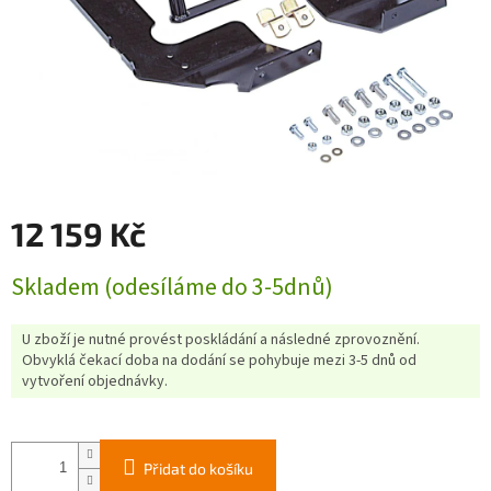
12 159 Kč
Měrná
Skladem (odesíláme do 3-5dnů)
cena:
U zboží je nutné provést poskládání a následné zprovoznění.
Obvyklá čekací doba na dodání se pohybuje mezi 3-5 dnů od
vytvoření objednávky.
Přidat do košíku