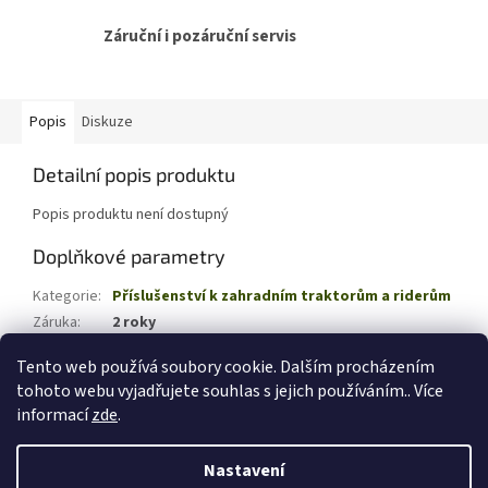
Záruční i pozáruční servis
Popis
Diskuze
Detailní popis produktu
Popis produktu není dostupný
Doplňkové parametry
Kategorie
:
Příslušenství k zahradním traktorům a riderům
Záruka
:
2 roky
EAN
:
4008423885200
Tento web používá soubory cookie. Dalším procházením
tohoto webu vyjadřujete souhlas s jejich používáním.. Více
Z
informací
zde
.
á
Vytvořil Shoptet
p
Nastavení
a