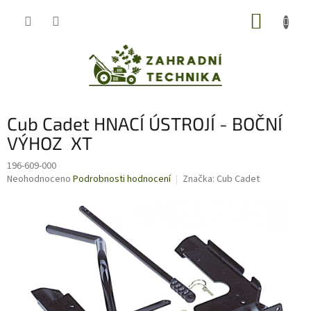
Přejít
NÁKUP
na
obsah
KOŠÍK
Cub Cadet HNACÍ ÚSTROJÍ - BOČNÍ
VÝHOZ XT
196-609-000
Průměrné
Neohodnoceno
Podrobnosti hodnocení
Značka:
Cub Cadet
hodnocení
produktu
je
0,0
z
5
hvězdiček.