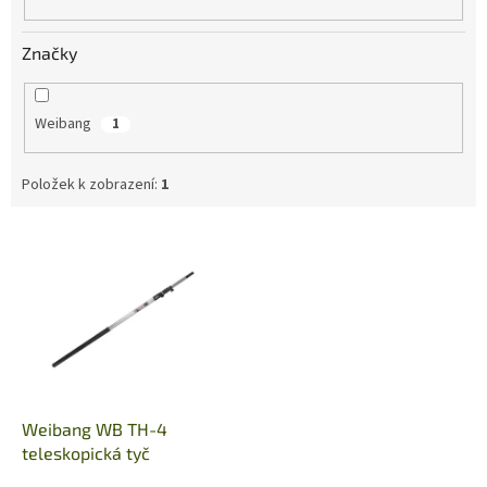
Značky
Weibang
1
Položek k zobrazení:
1
V
ý
p
i
s
p
r
o
d
Weibang WB TH-4
u
teleskopická tyč
k