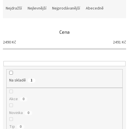
Ř
a
Nejdražší
Nejlevnější
Nejprodávanější
Abecedně
z
e
n
Cena
í
p
2490
Kč
2491
Kč
r
o
d
u
k
t
Na skladě
1
ů
Akce
0
Novinka
0
Tip
0