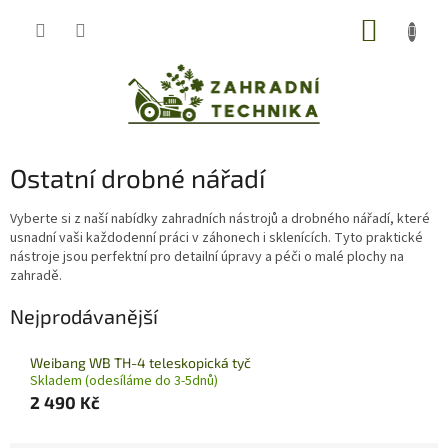
Přejít
NÁKUP
na
obsah
KOŠÍK
Ostatní drobné nářadí
Vyberte si z naší nabídky zahradních nástrojů a drobného nářadí, které
usnadní vaši každodenní práci v záhonech i sklenících. Tyto praktické
nástroje jsou perfektní pro detailní úpravy a péči o malé plochy na
zahradě.
Nejprodávanější
Weibang WB TH-4 teleskopická tyč
Skladem (odesíláme do 3-5dnů)
2 490 Kč