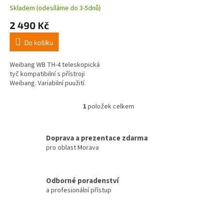
t
Skladem (odesíláme do 3-5dnů)
ů
2 490 Kč
Do košíku
Weibang WB TH-4 teleskopická
tyč kompatibilní s přístroji
Weibang. Variabilní puužití.
1
položek celkem
O
v
l
á
Doprava a prezentace zdarma
d
pro oblast Morava
a
c
í
Odborné poradenství
p
a profesionální přístup
r
v
k