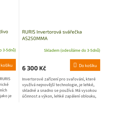
divo
RURIS Invertorová svářečka
AS250MMA
o 3-5dnů)
Skladem (odesíláme do 3-5dnů)
 košíku
Do košíku
6 300 Kč
 RURIS
Invertorové zařízení pro svařování, které
rické
využívá nejnovější technologie, je lehké,
ních
skladné a snadno se používá. Má vysokou
jako je
účinnost a výkon, lehké zapálení oblouku,
výbornou...