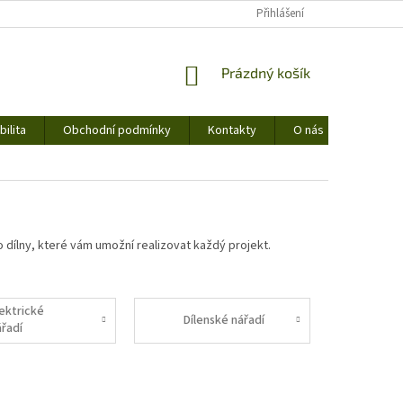
Přihlášení
NÁKUPNÍ
Prázdný košík
KOŠÍK
ilita
Obchodní podmínky
Kontakty
O nás
o dílny, které vám umožní realizovat každý projekt.
lektrické
Dílenské nářadí
ářadí