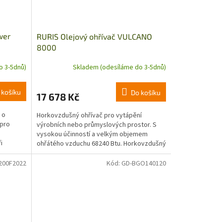
wer
RURIS Olejový ohřívač VULCANO
8000
o 3-5dnů)
Skladem (odesíláme do 3-5dnů)
 košíku
Do košíku
17 678 Kč
 o
Horkovzdušný ohřívač pro vytápění
pro
výrobních nebo průmyslových prostor. S
vysokou účinností a velkým objemem
i
ohřátého vzduchu 68240 Btu. Horkovzdušný
ní...
ohřívač se snadno přenáší a...
200F2022
Kód:
GD-BGO140120