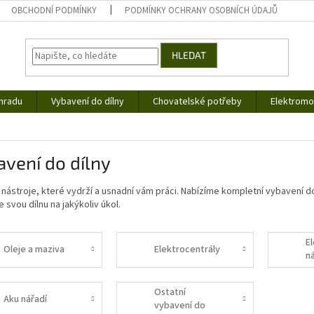
OBCHODNÍ PODMÍNKY
PODMÍNKY OCHRANY OSOBNÍCH ÚDAJŮ
HLEDAT
hradu
Vybavení do dílny
Chovatelské potřeby
Elektromob
vení do dílny
 nástroje, které vydrží a usnadní vám práci. Nabízíme kompletní vybavení d
e svou dílnu na jakýkoliv úkol.
E
Oleje a maziva
Elektrocentrály
n
Ostatní
Aku nářadí
vybavení do