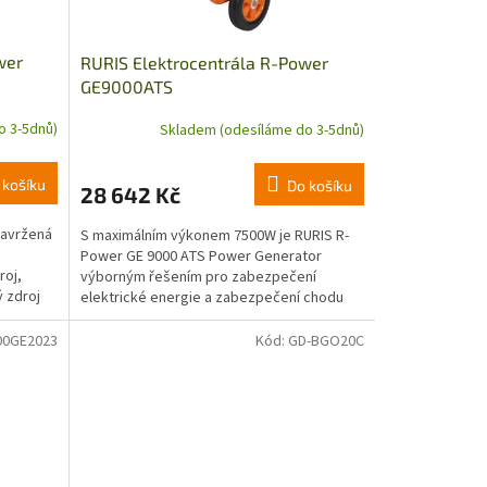
wer
RURIS Elektrocentrála R-Power
GE9000ATS
o 3-5dnů)
Skladem (odesíláme do 3-5dnů)
 košíku
Do košíku
28 642 Kč
navržená
S maximálním výkonem 7500W je RURIS R-
Power GE 9000 ATS Power Generator
roj,
výborným řešením pro zabezpečení
ý zdroj
elektrické energie a zabezpečení chodu
spotřebičů i při kalamitách nebo...
00GE2023
Kód:
GD-BGO20C