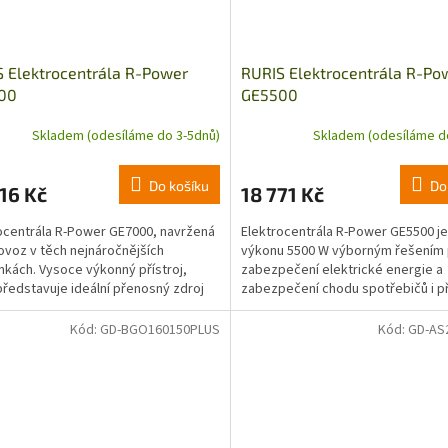
 Elektrocentrála R-Power
RURIS Elektrocentrála R-Po
00
GE5500
Skladem (odesíláme do 3-5dnů)
Skladem (odesíláme d
Do košíku
Do
16 Kč
18 771 Kč
ocentrála R-Power GE7000, navržená
Elektrocentrála R-Power GE5500 je
ovoz v těch nejnáročnějších
výkonu 5500 W výborným řešením 
kách. Vysoce výkonný přístroj,
zabezpečení elektrické energie a
představuje ideální přenosný zdroj
zabezpečení chodu spotřebičů i př
e pro profesionály.
kalamitách nebo náhodném přeruše
Kód:
GD-BGO160150PLUS
Kód:
GD-AS