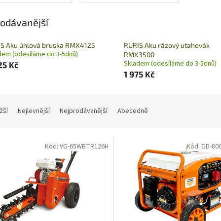
dílny
odávanější
S Aku úhlová bruska RMX4125
RURIS Aku rázový utahovák
dem (odesíláme do 3-5dnů)
RMX3500
Skladem (odesíláme do 3-5dnů)
25 Kč
1 975 Kč
žší
Nejlevnější
Nejprodávanější
Abecedně
Kód:
VG-65WBTR126H
Kód:
GD-80