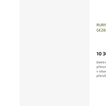
RURIS
GE28
10 3
Elektr
přenos
v situ
přeru