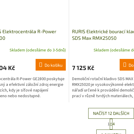
 Elektrocentrála R-Power
RURIS Elektrické bourací kla
00
SDS Max RMX25050
Skladem (odesíláme do 3-5dnů)
Skladem (odesíláme d
Do košíku
Do
04 Kč
7 125 Kč
ocentrála R-Power GE2800 poskytuje
Demoliční rotační kladivo SDS MAX
ný a efektivní záložní zdroj energie
RMX25020 je vysokovýkonné elekt
acích, kdy je síťové napájení
nářadí určené k provádění demolič
šeno nebo nedostupné.
prací v různě tvrdých materiálech, 
beton, zdivo a...
NAČÍST 12 DALŠÍCH
S
1
4
O
t
r
v