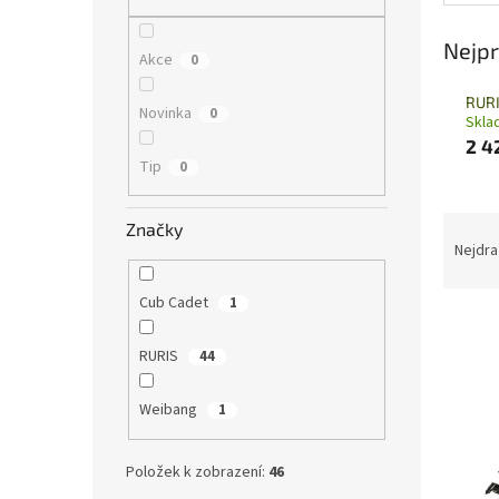
n
e
Nejpr
l
Akce
0
RURI
Novinka
0
Skla
2 4
Tip
0
Ř
Značky
a
Nejdra
z
e
Cub Cadet
1
V
n
ý
í
RURIS
44
p
p
i
r
Weibang
1
s
o
p
d
r
u
Položek k zobrazení:
46
o
k