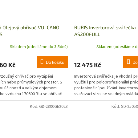
S Olejový ohřívač VULCANO
RURIS Invertorová svářečka
S
AS200FULL
Skladem (odesíláme do 3-5dnů)
Skladem (odesíláme d
Do košíku
Do
60 Kč
12 475 Kč
zdušný ohřívač pro vytápění
Invertorová svářečka je vhodná p
ích nebo průmyslových prostor. S
využití i pro poloprofesionální prá
u účinností a velkým objemem
profesionální používání. Invertoro
ho vzduchu 170600 Btu se ohřívač
svařovací stroj se snadným ovládá
u zařazuje do startovací...
dokáže provádět...
Kód:
GD-2800GE2023
Kód:
GD-2505