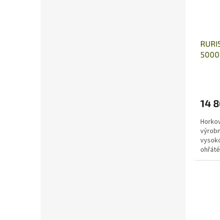
RURI
5000
14 8
Horkov
výrobn
vysoko
ohřáté
vzduch