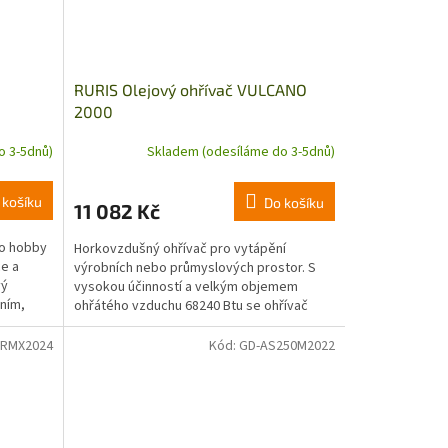
RURIS Olejový ohřívač VULCANO
2000
o 3-5dnů)
Skladem (odesíláme do 3-5dnů)
 košíku
Do košíku
11 082 Kč
ro hobby
Horkovzdušný ohřívač pro vytápění
ce a
výrobních nebo průmyslových prostor. S
vý
vysokou účinností a velkým objemem
ním,
ohřátého vzduchu 68240 Btu se ohřívač
vzduchu zařazuje do startovací...
0RMX2024
Kód:
GD-AS250M2022