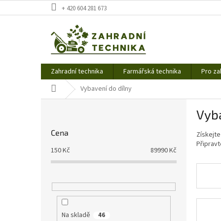
Přejít
+ 420 604 281 673
na
obsah
Zahradní technika
Farmářská technika
Pro za
Domů
Vybavení do dílny
P
Vyba
o
s
Cena
Získejte
t
Připravt
r
150
Kč
89990
Kč
a
n
n
í
p
a
Na skladě
46