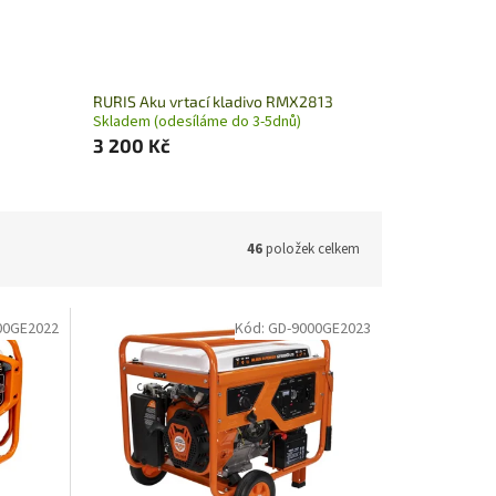
RURIS Aku vrtací kladivo RMX2813
Skladem (odesíláme do 3-5dnů)
3 200 Kč
46
položek celkem
00GE2022
Kód:
GD-9000GE2023