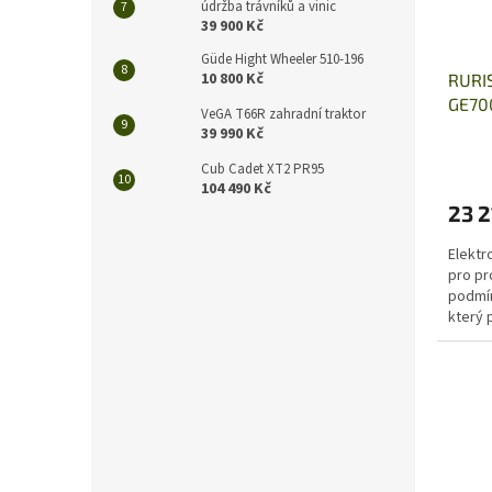
údržba trávníků a vinic
39 900 Kč
Güde Hight Wheeler 510-196
10 800 Kč
RURIS
GE70
VeGA T66R zahradní traktor
39 990 Kč
Cub Cadet XT2 PR95
104 490 Kč
23 2
Elektr
pro pr
podmín
který 
energi