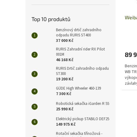
d
t
u
ů
Weib
k
Top 10 produktů
t
Benzínový drtič zahradního
ů
odpadu RURIS ST400
37 000 Kč
RURIS Zahradní rider RX Pilot
89 
001M
46 168 Kč
Benzin
RURIS Drtič zahradního odpadu
WB TR1
ST300
výkopo
19 200 Kč
závlah
GÜDE High Wheeler 460-139
apod.
7 300 Kč
Robotická sekačka iGarden R 55
25 990 Kč
Elektrický pickup STABILO DEF25
149 975 Kč
Rotační sekačka třínožová -