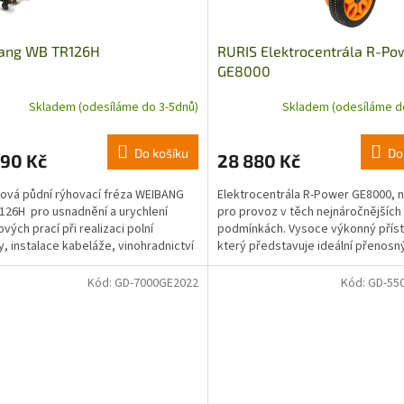
ang WB TR126H
RURIS Elektrocentrála R-Po
GE8000
Skladem (odesíláme do 3-5dnů)
Skladem (odesíláme d
Do košíku
Do
990 Kč
28 880 Kč
ová půdní rýhovací fréza WEIBANG
Elektrocentrála R-Power GE8000, 
26H pro usnadnění a urychlení
pro provoz v těch nejnáročnějších
vých prací při realizaci polní
podmínkách. Vysoce výkonný příst
y, instalace kabeláže, vinohradnictví
který představuje ideální přenosn
energie pro profesionály.
Kód:
GD-7000GE2022
Kód:
GD-55