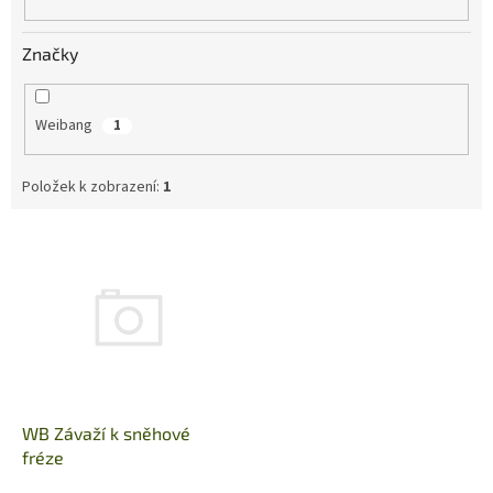
Značky
Weibang
1
Položek k zobrazení:
1
V
ý
p
i
s
p
r
o
d
WB Závaží k sněhové
u
fréze
k