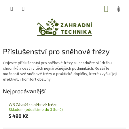
Přejít
NÁKUP
na
obsah
KOŠÍK
Příslušenství pro sněhové frézy
Objevte příslušenství pro sněhové frézy a usnadněte si údržbu
chodníků a cest i v těch nejnáročnějších podmínkách. Rozšiřte
možnosti své sněhové frézy o praktické doplňky, které zvyšují její
efektivitu i komfort obsluhy.
Nejprodávanější
WB Závaží k sněhové fréze
Skladem (odesíláme do 3-5dnů)
5 490 Kč