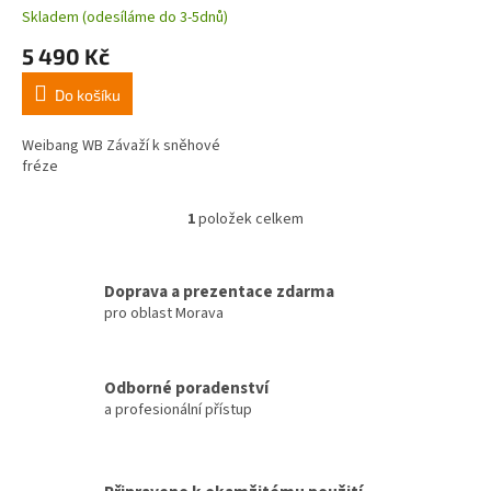
t
Skladem (odesíláme do 3-5dnů)
ů
5 490 Kč
Do košíku
Weibang WB Závaží k sněhové
fréze
1
položek celkem
O
v
l
á
Doprava a prezentace zdarma
d
pro oblast Morava
a
c
í
Odborné poradenství
p
a profesionální přístup
r
v
k
y