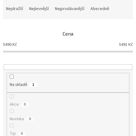
Ř
a
Nejdražší
Nejlevnější
Nejprodávanější
Abecedně
z
e
n
Cena
í
p
5490
Kč
5491
Kč
r
o
d
u
k
t
Na skladě
1
ů
Akce
0
Novinka
0
Tip
0