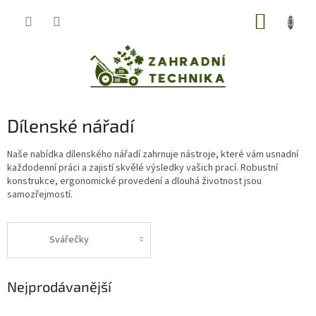
Přejít
NÁKUP
na
obsah
KOŠÍK
Dílenské nářadí
Naše nabídka dílenského nářadí zahrnuje nástroje, které vám usnadní
každodenní práci a zajistí skvělé výsledky vašich prací. Robustní
konstrukce, ergonomické provedení a dlouhá životnost jsou
samozřejmostí.
Svářečky
Nejprodávanější