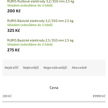
RURIS Rutilové elektrody 3,2/350 mm 2,5 kg
Skladem (odesíláme do 3-5dnů)
200 Kč
RURIS Bázické elektrody 3,2/350 mm 2,5 kg
Skladem (odesíláme do 3-5dnů)
325 Kč
RURIS Bazické elektrody 2,5/350 mm 2,5 kg
Skladem (odesíláme do 3-5dnů)
275 Kč
Ř
a
Nejdražší
Nejlevnější
Nejprodávanější
Abecedně
z
e
n
Cena
í
p
200
Kč
89990
Kč
r
o