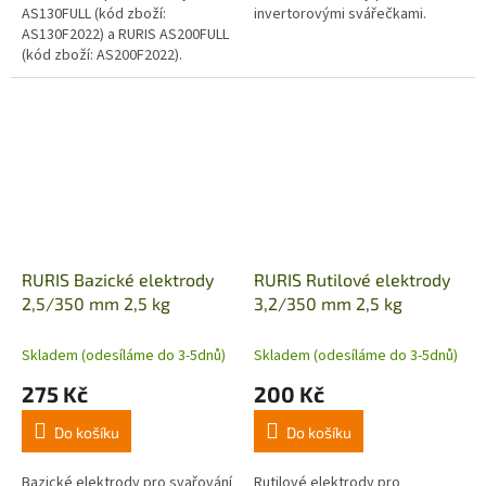
AS130FULL (kód zboží:
invertorovými svářečkami.
AS130F2022) a RURIS AS200FULL
(kód zboží: AS200F2022).
RURIS Bazické elektrody
RURIS Rutilové elektrody
2,5/350 mm 2,5 kg
3,2/350 mm 2,5 kg
Skladem (odesíláme do 3-5dnů)
Skladem (odesíláme do 3-5dnů)
275 Kč
200 Kč
Do košíku
Do košíku
Bazické elektrody pro svařování
Rutilové elektrody pro