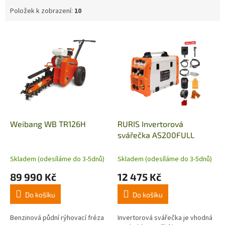
Položek k zobrazení:
10
V
ý
p
i
s
p
r
o
d
Weibang WB TR126H
RURIS Invertorová
u
svářečka AS200FULL
k
t
Skladem (odesíláme do 3-5dnů)
Skladem (odesíláme do 3-5dnů)
ů
89 990 Kč
12 475 Kč
Do košíku
Do košíku
Benzinová půdní rýhovací fréza
Invertorová svářečka je vhodná