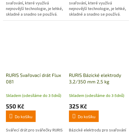
svařování, které využívá
svařování, které využívá
nejnovější technologie, je lehké,
nejnovější technologie, je lehké,
skladné a snadno se používá.
skladné a snadno se používá.
Má vysokou účinnost a výkon,
Má vysokou účinnost a výkon,
lehké zapálení oblouku,
lehké zapálení oblouku,
výbornou...
výbornou...
RURIS Svařovací drát Flux
RURIS Bázické elektrody
081
3,2/350 mm 2,5 kg
Skladem (odesíláme do 3-5dnů)
Skladem (odesíláme do 3-5dnů)
550 Kč
325 Kč
Do košíku
Do košíku
Svářecí drát pro svářečky RURIS
Bázické elektrody pro svařování