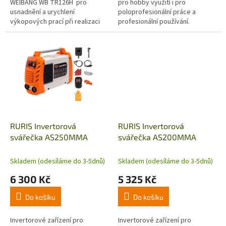
WEIBANG WB TR126H pro
pro hobby využití i pro
usnadnění a urychlení
poloprofesionální práce a
výkopových prací při realizaci
profesionální používání.
polní závlahy, instalace
Invertorový svařovací stroj se
kabeláže, vinohradnictví apod.
snadným ovládáním, dokáže
provádět...
RURIS Invertorová
RURIS Invertorová
svářečka AS250MMA
svářečka AS200MMA
Skladem (odesíláme do 3-5dnů)
Skladem (odesíláme do 3-5dnů)
6 300 Kč
5 325 Kč
Do košíku
Do košíku
Invertorové zařízení pro
Invertorové zařízení pro