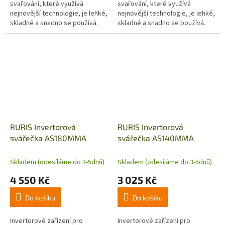
svařování, které využívá
svařování, které využívá
nejnovější technologie, je lehké,
nejnovější technologie, je lehké,
skladné a snadno se používá.
skladné a snadno se používá.
Má vysokou účinnost a výkon,
Má vysokou účinnost a výkon,
lehké zapálení oblouku,
lehké zapálení oblouku,
výbornou...
výbornou...
RURIS Invertorová
RURIS Invertorová
svářečka AS180MMA
svářečka AS140MMA
Skladem (odesíláme do 3-5dnů)
Skladem (odesíláme do 3-5dnů)
4 550 Kč
3 025 Kč
Do košíku
Do košíku
Invertorové zařízení pro
Invertorové zařízení pro