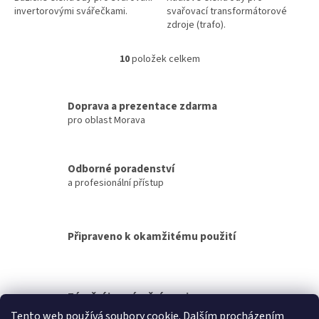
invertorovými svářečkami.
svařovací transformátorové
zdroje (trafo).
10
položek celkem
O
v
l
á
Doprava a prezentace zdarma
d
pro oblast Morava
a
c
í
Odborné poradenství
p
a profesionální přístup
r
v
k
y
Připraveno k okamžitému použití
v
ý
p
i
s
Záruční i pozáruční servis
u
Tento web používá soubory cookie. Dalším procházením