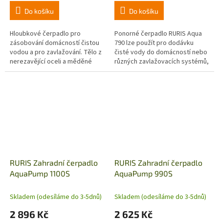
Do košíku
Do košíku
Hloubkové čerpadlo pro
Ponorné čerpadlo RURIS Aqua
zásobování domácností čistou
790 lze použít pro dodávku
vodou a pro zavlažování. Tělo z
čisté vody do domácností nebo
nerezavějící oceli a měděné
různých zavlažovacích systémů,
vinutí motoru v olejovém
vodu ze studní vrtaných v
koupeli, turbína z PPO
hloubce 60 m. Kromě toho lze...
(technopolymér),...
RURIS Zahradní čerpadlo
RURIS Zahradní čerpadlo
AquaPump 1100S
AquaPump 990S
Skladem (odesíláme do 3-5dnů)
Skladem (odesíláme do 3-5dnů)
2 896 Kč
2 625 Kč