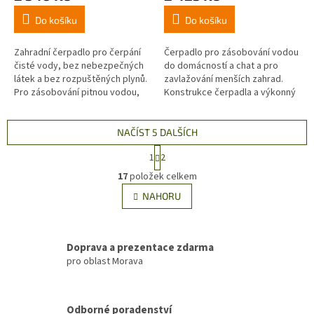
Do košíku
Do košíku
Zahradní čerpadlo pro čerpání
Čerpadlo pro zásobování vodou
čisté vody, bez nebezpečných
do domácností a chat a pro
látek a bez rozpuštěných plynů.
zavlažování menších zahrad.
Pro zásobování pitnou vodou,
Konstrukce čerpadla a výkonný
zavlažování, zvyšování tlaku v
motor umožňují čerpat vodu ze
různých instalacích,...
studní z maximální hloubky 25
m,...
NAČÍST 5 DALŠÍCH
S
1
2
t
O
r
17
položek celkem
v
á
l
NAHORU
n
á
k
d
o
v
a
á
Doprava a prezentace zdarma
c
n
pro oblast Morava
í
í
p
r
v
Odborné poradenství