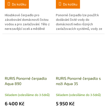
Do košíku
Do košíku
Hloubkové čerpadlo pro
Ponorné čerpadlo lze použít k
zásobování domácností čistou
dodávání čisté vody do
vodou a pro zavlažování. Tělo z
domácností nebo různých
nerezavějící oceli a měděné
zavlažovacích systémů, vody ze
vinutí motoru v olejovém
studní vrtaných v hloubce 100 m.
koupeli, turbína z PPO
Oběžná kola čerpadla z
(technopolymér),...
polypropylenu...
RURIS Ponorné čerpadlo
RURIS Ponorné čerpadlo s
Aqua 890
noži Aqua 35
Skladem (odesíláme do 3-5dnů)
Skladem (odesíláme do 3-5dnů)
6 400 Kč
5 950 Kč