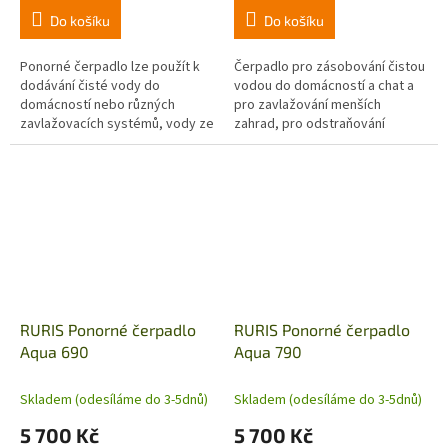
Do košíku
Do košíku
Ponorné čerpadlo lze použít k
Čerpadlo pro zásobování čistou
dodávání čisté vody do
vodou do domácností a chat a
domácností nebo různých
pro zavlažování menších
zavlažovacích systémů, vody ze
zahrad, pro odstraňování
studní vrtaných v hloubce 79 m.
špinavé vody ze zaplavených
Oběžná kola čerpadla z
prostor nebo pro
polypropylenu...
vyprazdňování a plnění...
RURIS Ponorné čerpadlo
RURIS Ponorné čerpadlo
Aqua 690
Aqua 790
Skladem (odesíláme do 3-5dnů)
Skladem (odesíláme do 3-5dnů)
5 700 Kč
5 700 Kč