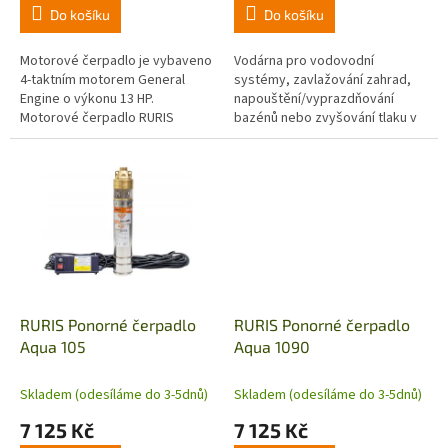
Do košíku
Do košíku
Motorové čerpadlo je vybaveno
Vodárna pro vodovodní
4-taktním motorem General
systémy, zavlažování zahrad,
Engine o výkonu 13 HP.
napouštění/vyprazdňování
Motorové čerpadlo RURIS
bazénů nebo zvyšování tlaku v
MP300XR je vhodné i pro farmy,
síti zásobování pitnou vodou,
které zavlažují velké plochy.
schopná čerpat vodu z hloubky
9 m....
RURIS Ponorné čerpadlo
RURIS Ponorné čerpadlo
Aqua 105
Aqua 1090
Skladem (odesíláme do 3-5dnů)
Skladem (odesíláme do 3-5dnů)
7 125 Kč
7 125 Kč