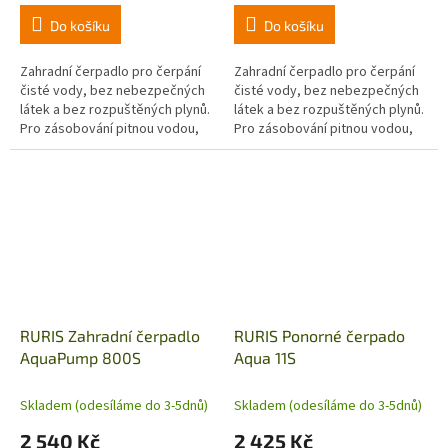
Do košíku
Do košíku
Zahradní čerpadlo pro čerpání
Zahradní čerpadlo pro čerpání
čisté vody, bez nebezpečných
čisté vody, bez nebezpečných
látek a bez rozpuštěných plynů.
látek a bez rozpuštěných plynů.
Pro zásobování pitnou vodou,
Pro zásobování pitnou vodou,
zavlažování, zvyšování tlaku v
zavlažování, zvyšování tlaku v
různých instalacích,...
různých instalacích,...
RURIS Zahradní čerpadlo
RURIS Ponorné čerpado
AquaPump 800S
Aqua 11S
Skladem (odesíláme do 3-5dnů)
Skladem (odesíláme do 3-5dnů)
2 540 Kč
2 425 Kč