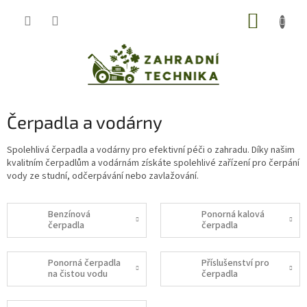
Přejít
NÁKUP
na
obsah
KOŠÍK
Čerpadla a vodárny
Spolehlivá čerpadla a vodárny pro efektivní péči o zahradu. Díky našim
kvalitním čerpadlům a vodárnám získáte spolehlivé zařízení pro čerpání
vody ze studní, odčerpávání nebo zavlažování.
Benzínová
Ponorná kalová
čerpadla
čerpadla
Ponorná čerpadla
Příslušenství pro
na čistou vodu
čerpadla