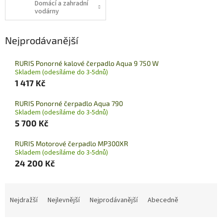
Domácí a zahradní
vodárny
Nejprodávanější
RURIS Ponorné kalové čerpadlo Aqua 9 750 W
Skladem (odesíláme do 3-5dnů)
1 417 Kč
RURIS Ponorné čerpadlo Aqua 790
Skladem (odesíláme do 3-5dnů)
5 700 Kč
RURIS Motorové čerpadlo MP300XR
Skladem (odesíláme do 3-5dnů)
24 200 Kč
Ř
a
Nejdražší
Nejlevnější
Nejprodávanější
Abecedně
z
e