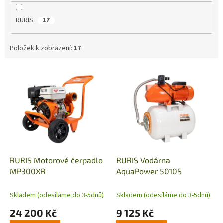
RURIS
17
Položek k zobrazení:
17
V
ý
p
i
s
p
r
o
d
RURIS Motorové čerpadlo
RURIS Vodárna
u
MP300XR
AquaPower 5010S
k
t
Skladem (odesíláme do 3-5dnů)
Skladem (odesíláme do 3-5dnů)
ů
24 200 Kč
9 125 Kč