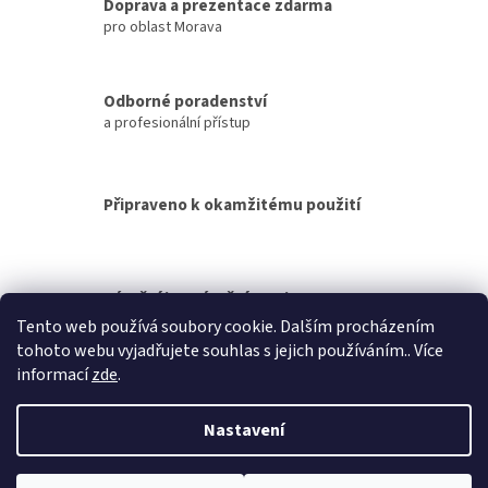
á
Doprava a prezentace zdarma
d
pro oblast Morava
a
c
í
Odborné poradenství
p
a profesionální přístup
r
v
k
y
Připraveno k okamžitému použití
v
ý
p
i
s
Záruční i pozáruční servis
u
Tento web používá soubory cookie. Dalším procházením
tohoto webu vyjadřujete souhlas s jejich používáním.. Více
Z
informací
zde
.
á
Vytvořil Shoptet
p
Nastavení
a
t
Copyright 2026
zahradni-technika-shop.cz
. Všechna práva