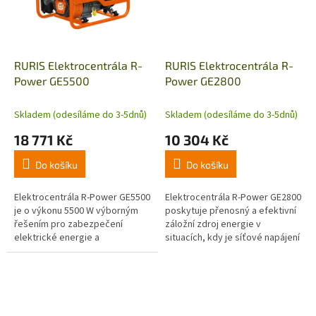
RURIS Elektrocentrála R-
RURIS Elektrocentrála R-
Power GE5500
Power GE2800
Skladem (odesíláme do 3-5dnů)
Skladem (odesíláme do 3-5dnů)
18 771 Kč
10 304 Kč
Do košíku
Do košíku
Elektrocentrála R-Power GE5500
Elektrocentrála R-Power GE2800
je o výkonu 5500 W výborným
poskytuje přenosný a efektivní
řešením pro zabezpečení
záložní zdroj energie v
elektrické energie a
situacích, kdy je síťové napájení
zabezpečení chodu spotřebičů i
přerušeno nebo nedostupné.
při kalamitách nebo náhodném
přerušení...