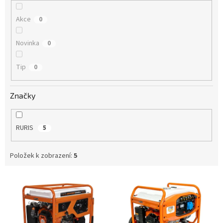
Akce
0
Novinka
0
Tip
0
Značky
RURIS
5
Položek k zobrazení:
5
V
ý
p
i