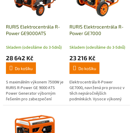
s
p
r
o
d
RURIS Elektrocentrála R-
RURIS Elektrocentrála R-
u
Power GE9000ATS
Power GE7000
k
t
Skladem (odesíláme do 3-5dnů)
Skladem (odesíláme do 3-5dnů)
ů
28 642 Kč
23 216 Kč
Do košíku
Do košíku
S maximálním výkonem 7500W je
Elektrocentrála R-Power
RURIS R-Power GE 9000 ATS
GE7000, navržená pro provoz v
Power Generator výborným
těch nejnáročnějších
řešením pro zabezpečení
podmínkách. Vysoce výkonný
elektrické energie a
přístroj, který představuje
zabezpečení chodu spotřebičů i
ideální přenosný zdroj energie
při kalamitách nebo...
pro profesionály.