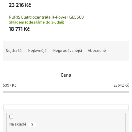
23 216 Kč
RURIS Elektrocentrála R-Power GE5500
Skladem (odesíláme do 3-5dnů)
18 771 Kč
Ř
a
Nejdražší
Nejlevnější
Nejprodávanější
Abecedně
z
e
n
Cena
í
p
5397
Kč
28642
Kč
r
o
d
u
k
t
Na skladě
5
ů