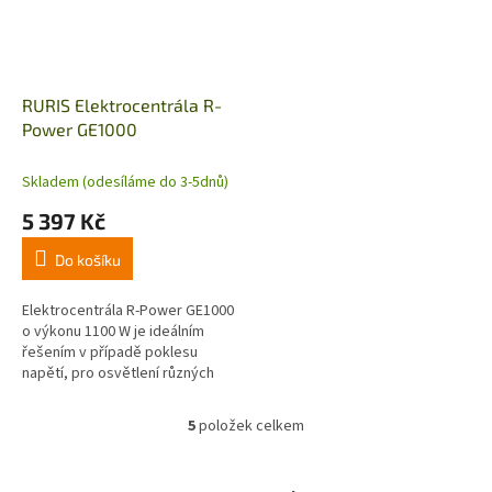
RURIS Elektrocentrála R-
Power GE1000
Skladem (odesíláme do 3-5dnů)
5 397 Kč
Do košíku
Elektrocentrála R-Power GE1000
o výkonu 1100 W je ideálním
řešením v případě poklesu
napětí, pro osvětlení různých
prostor v domácnosti nebo při
kempinkových aktivitách,
5
položek celkem
O
snadno...
v
l