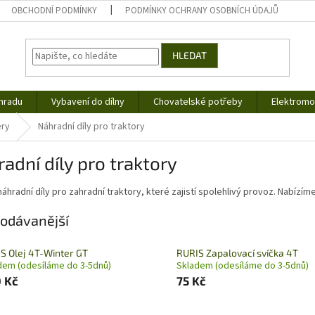
OBCHODNÍ PODMÍNKY
PODMÍNKY OCHRANY OSOBNÍCH ÚDAJŮ
HLEDAT
hradu
Vybavení do dílny
Chovatelské potřeby
Elektromob
ery
Náhradní díly pro traktory
adní díly pro traktory
 náhradní díly pro zahradní traktory, které zajistí spolehlivý provoz. Nabí
odávanější
S Olej 4T-Winter GT
RURIS Zapalovací svíčka 4T
dem (odesíláme do 3-5dnů)
Skladem (odesíláme do 3-5dnů)
 Kč
75 Kč