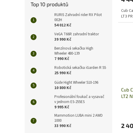
Top 10 produktů
Cub Ca
RURIS Zahradní rider RX Pilot
LT3 PR
002H
54 012 Kč
VeGA T66R zahradní traktor
39 990 Kč
Benzínová sekačka High
Wheeler 480-139
7 990 Kč
Robotická sekačka iGarden R 55
25 990 Kč
Güde Hight Wheeler 510-196
10 800 Kč
Cub C
LT2 N
Profesionální foukač a vysavač
v jednom ES-255ES
9 995 Kč
Mammotion LUBA mini 2 AWD
1000
2 4
33 990 Kč