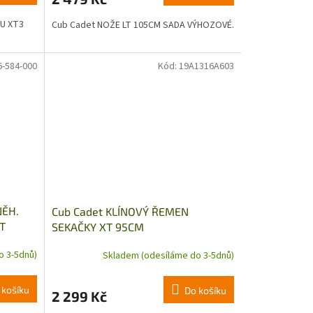
U XT3
Cub Cadet NOŽE LT 105CM SADA VÝHOZOVÉ.
6-584-000
Kód:
19A1316A603
NĚH.
Cub Cadet KLÍNOVÝ ŘEMEN
T
SEKAČKY XT 95CM
o 3-5dnů)
Skladem (odesíláme do 3-5dnů)
 košíku
Do košíku
2 299 Kč