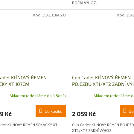
BOČNÍ VÝHOZ.
Kód:
19A1318A603
Kód:
19A
Cadet KLÍNOVÝ ŘEMEN
Cub Cadet KLÍNOVÝ ŘEMEN
ČKY XT 107CM
POJEZDU XT1/XT2 ZADNÍ V
Skladem (odesíláme do 3-5dnů)
Skladem (odesíláme d
Do košíku
Do
9 Kč
2 059 Kč
adet KLÍNOVÝ ŘEMEN SEKAČKY XT
Cub Cadet KLÍNOVÝ ŘEMEN POJEZ
.
XT1/XT2 ZADNÍ VÝHOZ.