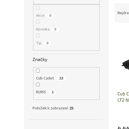
n
Ř
e
a
Nejdra
l
Akce
0
z
e
Novinka
0
V
n
ý
í
Tip
p
0
p
i
r
s
o
Značky
p
d
r
u
o
k
Cub Cadet
23
d
t
u
ů
RURIS
2
Cub C
k
LT2 
t
ů
Položek k zobrazení:
25
4 4