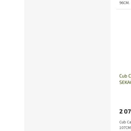
96CM.
Cub 
SEKA
2 07
Cub C
107CM