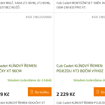
det MULČ. SADA LT1 NS96, LT2 NS96,
Cub Cadet MONTÁŽNÍ SET SNĚH. RA
107 BEZ NOŽŮ.
OEM-190-833 PRO XT.
Kód:
19A1315A603
Kód:
19A
Cadet KLÍNOVÝ ŘEMEN
Cub Cadet KLÍNOVÝ ŘEMEN
ČKY XT 96CM
POJEZDU XT3 BOČNÍ VÝHOZ
Skladem (odesíláme do 3-5dnů)
Skladem (odesíláme d
Do košíku
Do
9 Kč
2 229 Kč
adet KLÍNOVÝ ŘEMEN SEKAČKY XT
Cub Cadet KLÍNOVÝ ŘEMEN POJEZD