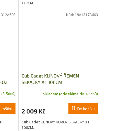
117CM.
1312A603
Kód:
19A1317A603
Cub Cadet KLÍNOVÝ ŘEMEN
ÝHOZ
SEKAČKY XT 106CM
o 3-5dnů)
Skladem (odesíláme do 3-5dnů)
 košíku
Do košíku
2 009 Kč
DU
Cub Cadet KLÍNOVÝ ŘEMEN SEKAČKY XT
106CM.