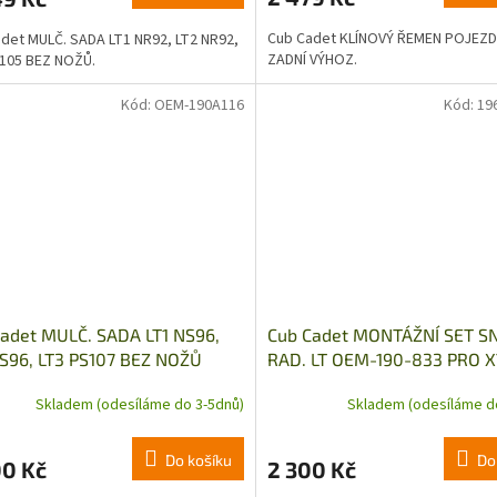
Cub Cadet KLÍNOVÝ ŘEMEN POJEZD
det MULČ. SADA LT1 NR92, LT2 NR92,
ZADNÍ VÝHOZ.
105 BEZ NOŽŮ.
Kód:
OEM-190A116
Kód:
19
adet MULČ. SADA LT1 NS96,
Cub Cadet MONTÁŽNÍ SET S
S96, LT3 PS107 BEZ NOŽŮ
RAD. LT OEM-190-833 PRO X
Skladem (odesíláme do 3-5dnů)
Skladem (odesíláme d
Do košíku
Do
00 Kč
2 300 Kč