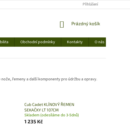
Přihlášení
NÁKUPNÍ
Prázdný košík
KOŠÍK
ilita
Obchodní podmínky
Kontakty
O nás
zíme nože, řemeny a další komponenty pro údržbu a opravy.
Cub Cadet KLÍNOVÝ ŘEMEN
SEKAČKY LT 107CM
Skladem (odesíláme do 3-5dnů)
1 235 Kč