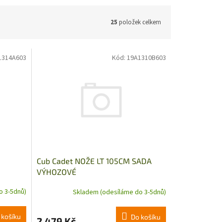
25
položek celkem
1314A603
Kód:
19A1310B603
Cub Cadet NOŽE LT 105CM SADA
VÝHOZOVÉ
o 3-5dnů)
Skladem (odesíláme do 3-5dnů)
 košíku
Do košíku
2 479 Kč