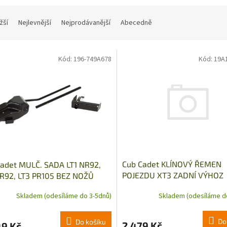
žší
Nejlevnější
Nejprodávanější
Abecedně
Kód:
196-749A678
Kód:
19A
Cub Cadet KLÍNOVÝ ŘEMEN
adet MULČ. SADA LT1 NR92,
POJEZDU XT3 ZADNÍ VÝHOZ
NR92, LT3 PR105 BEZ NOŽŮ
Skladem (odesíláme d
Skladem (odesíláme do 3-5dnů)
Do
Do košíku
2 479 Kč
49 Kč