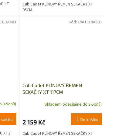
D. LT
Cub Cadet KLÍNOVÝ ŘEMEN SEKAČKY XT
95CM.
1313A603
Kód:
19A1319A603
Cub Cadet KLÍNOVÝ ŘEMEN
SEKAČKY XT 117CM
o 3-5dnů)
Skladem (odesíláme do 3-5dnů)
 košíku
Do košíku
2 159 Kč
U XT3
Cub Cadet KLÍNOVÝ ŘEMEN SEKAČKY XT