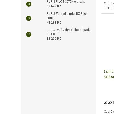
RURIS PILOT 3070N e-tricykl
Cub Ca
99 675 Kč
LT3 PS
RURIS Zahradní rider RX Pilot
001M
46 168 Kč
RURIS Drtič zahradního odpadu
ST300
19 200 Kč
Cub 
SEKA
2 24
Cub C