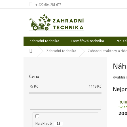
Přejít
+ 420 604 281 673
na
obsah
Zahradní technika
Farmářská technika
Pro za
Domů
Zahradní technika
Zahradní traktory a rid
P
Náhr
o
s
Cena
Kvalitní
t
r
75
Kč
4449
Kč
Nejpr
a
n
RURI
n
Skla
í
200
p
a
Na skladě
25