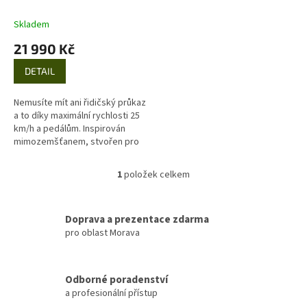
k
t
Skladem
ů
21 990 Kč
DETAIL
Nemusíte mít ani řidičský průkaz
a to díky maximální rychlosti 25
km/h a pedálům. Inspirován
mimozemšťanem, stvořen pro
mladé dobrodruhy. Elektrický
moped ET1 je...
1
položek celkem
O
v
l
á
Doprava a prezentace zdarma
d
pro oblast Morava
a
c
í
Odborné poradenství
p
a profesionální přístup
r