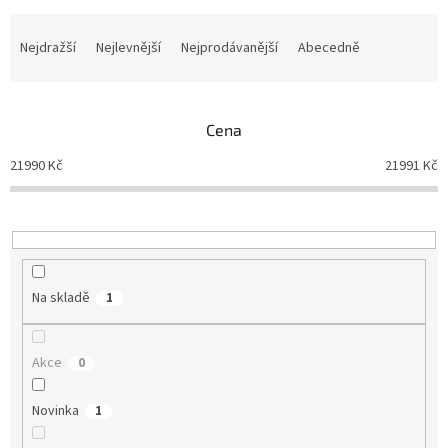
Ř
a
Nejdražší
Nejlevnější
Nejprodávanější
Abecedně
z
e
n
Cena
í
p
21990
Kč
21991
Kč
r
o
d
u
k
t
Na skladě
1
ů
Akce
0
Novinka
1