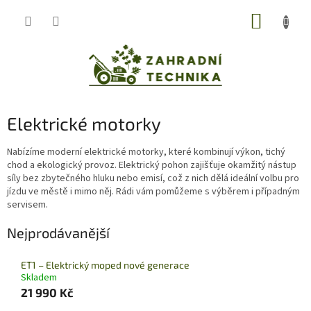
Přejít
NÁKUP
na
obsah
KOŠÍK
Elektrické motorky
Nabízíme moderní elektrické motorky, které kombinují výkon, tichý
chod a ekologický provoz. Elektrický pohon zajišťuje okamžitý nástup
síly bez zbytečného hluku nebo emisí, což z nich dělá ideální volbu pro
jízdu ve městě i mimo něj. Rádi vám pomůžeme s výběrem i případným
servisem.
Nejprodávanější
ET1 – Elektrický moped nové generace
Skladem
21 990 Kč