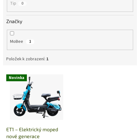
Tip
0
Značky
MoBee
1
Položek k zobrazení:
1
V
Novinka
ý
p
i
s
p
r
o
d
ET1 – Elektrický moped
u
nové generace