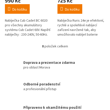
990 Kč
725 Kč
Do košíku
Do košíku
Nabíječka Cub Cadet BC 6020
Nabíječka Ruris 24e je efektivní,
pro všechny akumulátory
rychlé a spolehlivé nabíjecí
systému Cub Cadet 60V. Napětí
zařízení navržené tak, aby
nabíječky : 230-240V, 50-60Hz.
umožňovalo nabíjet baterie
snadno a rychle. Tento model je
navržen tak, aby pracoval se...
8
položek celkem
O
v
l
á
Doprava a prezentace zdarma
d
pro oblast Morava
a
c
í
Odborné poradenství
p
a profesionální přístup
r
v
k
y
Připraveno k okamžitému použití
v