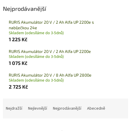
Nejprodávanější
RURIS Akumulátor 20 V / 2 Ah Alfa UP 2200e s
nabíječkou 24e
Skladem (odesíláme do 3-5dnů)
1 225 Kč
RURIS Akumulátor 20 V / 2 Ah Alfa UP 2200e
Skladem (odesíláme do 3-5dnů)
1 075 Kč
RURIS Akumulátor 20 V / 8 Ah Alfa UP 2800e
Skladem (odesíláme do 3-5dnů)
2 725 Kč
Ř
a
Nejdražší
Nejlevnější
Nejprodávanější
Abecedně
z
e
n