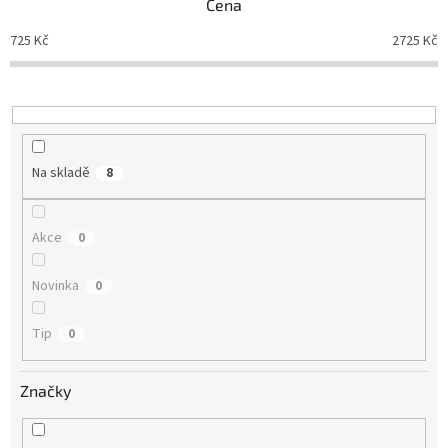
Cena
í
p
725
Kč
2725
Kč
r
o
d
u
k
t
Na skladě
8
ů
Akce
0
Novinka
0
Tip
0
Značky