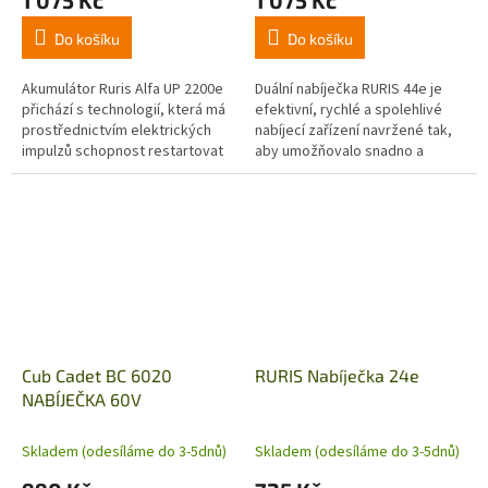
Do košíku
Do košíku
Akumulátor Ruris Alfa UP 2200e
Duální nabíječka RURIS 44e je
přichází s technologií, která má
efektivní, rychlé a spolehlivé
prostřednictvím elektrických
nabíjecí zařízení navržené tak,
impulzů schopnost restartovat
aby umožňovalo snadno a
akumulátor, když je vybitý nebo
rychle nabíjet dva akumulátory.
skladovaný na delší...
Cub Cadet BC 6020
RURIS Nabíječka 24e
NABÍJEČKA 60V
Skladem (odesíláme do 3-5dnů)
Skladem (odesíláme do 3-5dnů)