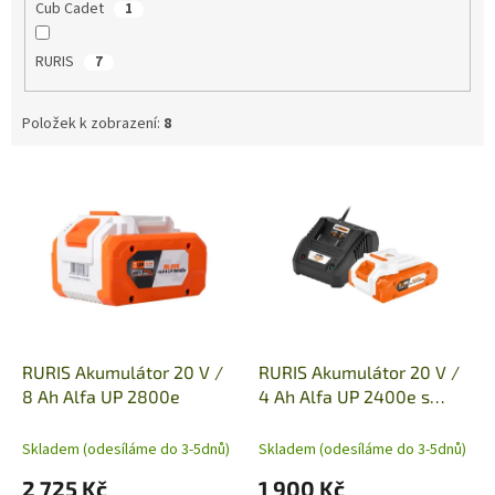
Cub Cadet
1
RURIS
7
Položek k zobrazení:
8
V
ý
p
i
s
p
r
o
d
RURIS Akumulátor 20 V /
RURIS Akumulátor 20 V /
u
8 Ah Alfa UP 2800e
4 Ah Alfa UP 2400e s
k
nabíječkou 24e
t
Skladem (odesíláme do 3-5dnů)
Skladem (odesíláme do 3-5dnů)
ů
2 725 Kč
1 900 Kč