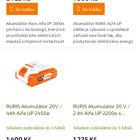
Do košíku
Do košíku
Akumulátor Ruris Alfa UP 2800e
Akumulátor RURIS ALFA UP
přichází s technologií, která má
2400e je výkonné a spolehlivé
prostřednictvím elektrických
zařízení navržené tak, aby
impulzů schopnost restartovat
poskytovalo elektrickou energii
akumulátor, když je vybitý nebo
efektivním způsobem. Je
skladovaný na delší...
dimenzován na 20 V, 4 Ah, což
znamená,...
RURIS Akumulátor 20V /
RURIS Akumulátor 20 V /
4Ah Alfa UP 2400e
2 Ah Alfa UP 2200e s
nabíječkou 24e
Skladem (odesíláme do 3-5dnů)
Skladem (odesíláme do 3-5dnů)
1 400 Kč
1 225 Kč