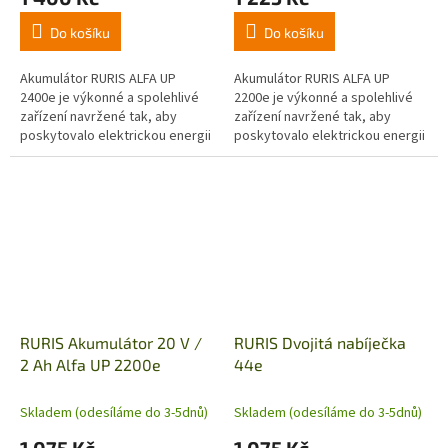
Do košíku
Do košíku
Akumulátor RURIS ALFA UP
Akumulátor RURIS ALFA UP
2400e je výkonné a spolehlivé
2200e je výkonné a spolehlivé
zařízení navržené tak, aby
zařízení navržené tak, aby
poskytovalo elektrickou energii
poskytovalo elektrickou energii
efektivním způsobem. Je
efektivním způsobem.
dimenzován na 20 V, 4 Ah, což
Doporučená provozní teplota
znamená,...
baterie je...
RURIS Akumulátor 20 V /
RURIS Dvojitá nabíječka
2 Ah Alfa UP 2200e
44e
Skladem (odesíláme do 3-5dnů)
Skladem (odesíláme do 3-5dnů)
1 075 Kč
1 075 Kč