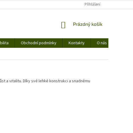
Přihlášení
NÁKUPNÍ
Prázdný košík
KOŠÍK
ilita
Obchodní podmínky
Kontakty
O nás
ůst a vitalitu. Díky své lehké konstrukci a snadnému