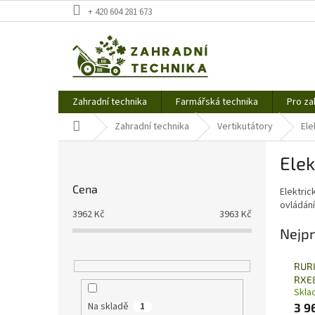
Přejít
+ 420 604 281 673
na
obsah
Zahradní technika
Farmářská technika
Pro za
Domů
Zahradní technika
Vertikutátory
Ele
P
Elek
o
s
Cena
Elektric
t
ovládání
r
3962
Kč
3963
Kč
a
Nejpr
n
n
RURI
í
RXE
p
Skla
a
Na skladě
1
3 9