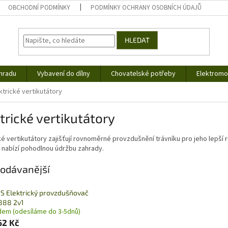
OBCHODNÍ PODMÍNKY
PODMÍNKY OCHRANY OSOBNÍCH ÚDAJŮ
HLEDAT
hradu
Vybavení do dílny
Chovatelské potřeby
Elektromob
ktrické vertikutátory
trické vertikutátory
ké vertikutátory zajišťují rovnoměrné provzdušnění trávníku pro jeho lepší r
 nabízí pohodlnou údržbu zahrady.
odávanější
S Elektrický provzdušňovač
888 2v1
dem (odesíláme do 3-5dnů)
62 Kč