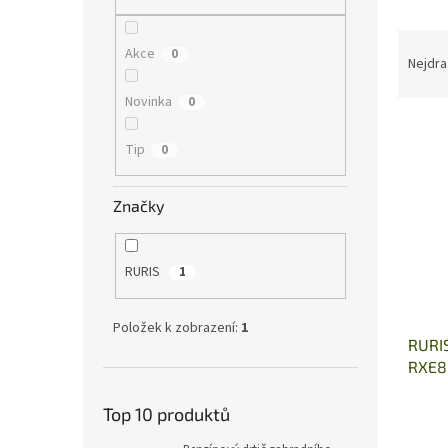
n
e
Ř
l
Akce
0
a
Nejdra
z
Novinka
0
e
V
n
ý
í
Tip
0
p
p
i
r
Značky
s
o
p
d
r
u
RURIS
1
o
k
d
t
u
ů
Položek k zobrazení:
1
RURIS
k
RXE8
t
ů
Top 10 produktů