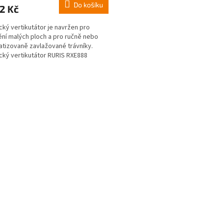
Do košíku
2 Kč
ický vertikutátor je navržen pro
ní malých ploch a pro ručně nebo
tizovaně zavlažované trávníky.
ický vertikutátor RURIS RXE888
je odstranit z...
O
v
l
á
d
a
c
í
p
r
v
k
y
v
ý
p