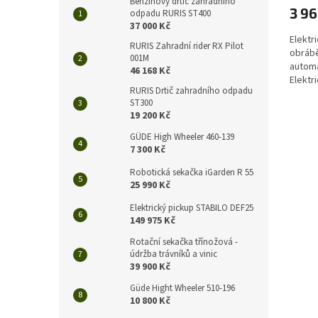
Benzínový drtič zahradního
3 96
odpadu RURIS ST400
37 000 Kč
Elektr
RURIS Zahradní rider RX Pilot
obrábě
001M
automa
46 168 Kč
Elektr
RURIS Drtič zahradního odpadu
umožňu
ST300
19 200 Kč
GÜDE High Wheeler 460-139
7 300 Kč
Robotická sekačka iGarden R 55
25 990 Kč
Elektrický pickup STABILO DEF25
149 975 Kč
Rotační sekačka třínožová -
údržba trávníků a vinic
39 900 Kč
Güde Hight Wheeler 510-196
10 800 Kč