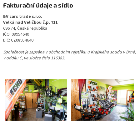
Fakturační údaje a sídlo
BV cars trade s.r.o.
Velká nad Veličkou č.p. 711
696 74, Česká republika
IČO: 08954640
DIČ: CZ08954640
Společnost je zapsána v obchodním rejstříku u Krajského soudu v Brně,
v oddílu C, ve složce číslo 116383.