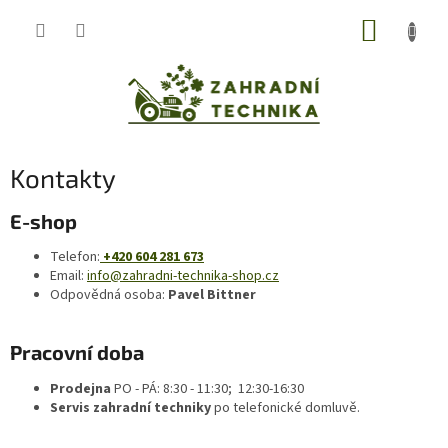
Přejít
NÁKUP
na
obsah
KOŠÍK
Kontakty
E-shop
Telefon:
+420 604 281 673
Email:
info@zahradni-technika-shop.cz
Odpovědná osoba:
Pavel Bittner
Pracovní doba
Prodejna
PO - PÁ: 8:30 - 11:30; 12:30-16:30
Servis zahradní techniky
po telefonické domluvě.