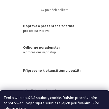
travnaté plochy.Ať už se jedná o
údržby trávníku na velkých
stadion, rekreační...
plochách, jako jsou sportoviště,
10
položek celkem
O
parky...
v
l
á
Doprava a prezentace zdarma
d
pro oblast Morava
a
c
í
Odborné poradenství
p
a profesionální přístup
r
v
k
y
Připraveno k okamžitému použití
v
ý
p
i
s
Záruční i pozáruční servis
u
Tento web používá soubory cookie. Dalším procházením
tohoto webu vyjadřujete souhlas s jejich používáním.. Více
Z
informací
zde
.