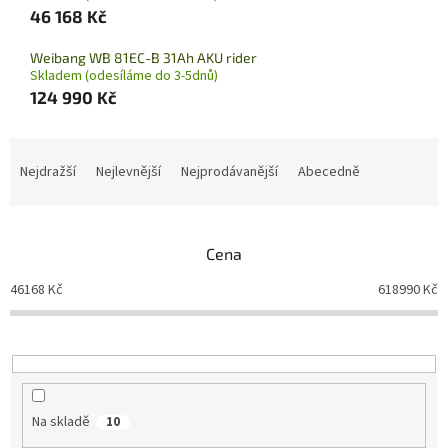
46 168 Kč
Weibang WB 81EC-B 31Ah AKU rider
Skladem (odesíláme do 3-5dnů)
124 990 Kč
Ř
a
Nejdražší
Nejlevnější
Nejprodávanější
Abecedně
z
e
n
Cena
í
p
46168
Kč
618990
Kč
r
o
d
u
k
t
Na skladě
10
ů