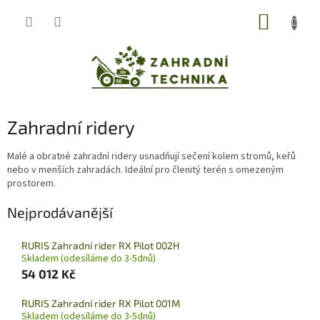
Přejít
NÁKUP
na
obsah
KOŠÍK
Zahradní ridery
Malé a obratné zahradní ridery usnadňují sečení kolem stromů, keřů
nebo v menších zahradách. Ideální pro členitý terén s omezeným
prostorem.
Nejprodávanější
RURIS Zahradní rider RX Pilot 002H
Skladem (odesíláme do 3-5dnů)
54 012 Kč
RURIS Zahradní rider RX Pilot 001M
Skladem (odesíláme do 3-5dnů)