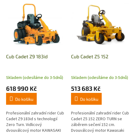
V
ý
p
i
s
p
r
o
d
Cub Cadet Z9 183id
Cub Cadet Z5 152
u
k
t
Skladem (odesíláme do 3-5dnů)
Skladem (odesíláme do 3-5dnů)
ů
618 990 Kč
513 683 Kč
Do košíku
Do košíku
Profesionální zahradní rider Cub
Profesionální zahradní rider Cub
Cadet Z9 183id s technologií
Cadet Z5 152 ZERO TURN se
Zero Turn. Vidlicový
záběrem sečení 152 cm.
dvouválcový motor KAWASAKI
Dvouválcový motor Kawasaki