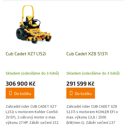
OHV FX 1000 o objemu 999 cm³ a
OHV o objemu 852 cm³ a výkonu
výkonu 38 HP zvládne i ten...
23 HP. Technologie Zero Turn....
Cub Cadet XZ7 L152i
Cub Cadet XZ8 S137i
Skladem (odesíláme do 3-5dnů)
Skladem (odesíláme do 3-5dnů)
306 900 Kč
291 599 Kč
Do košíku
Do košíku
Zahradní rider CUB CADET XZ7
Zahradní rider CUB CADET XZ8
L152i s motorem Kohler Confid .
S137i s motorem KOHLER EFI o
2V EFI, 2 válcový motor o max.
max. výkonu 13,8 / 2500
výkonu 27 HP. Záběr sečení 152
(kW/min-1). Záběr sečení 137