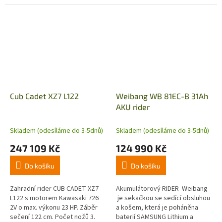
produktovou sérii Zero-Turn. S
sekaček. Jedinečna technologie
unikátní technologií...
CUB CADET Z-TURN s nulovým...
Cub Cadet XZ7 L122
Weibang WB 81EC-B 31Ah
AKU rider
Skladem (odesíláme do 3-5dnů)
Skladem (odesíláme do 3-5dnů)
247 109 Kč
124 990 Kč
Do košíku
Do košíku
Zahradní rider CUB CADET XZ7
Akumulátorový RIDER Weibang
L122 s motorem Kawasaki 726
je sekačkou se sedící obsluhou
2V o max. výkonu 23 HP. Záběr
a košem, která je poháněna
sečení 122 cm. Počet nožů 3.
baterií SAMSUNG Lithium a