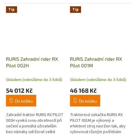
Vykoký výkon a nulový poloměr
osazen 3 Bezkomutátorovými
otáčení.
motory. Žádné emise, nízká...
Tip
Tip
RURIS Zahradní rider RX
RURIS Zahradní rider RX
Pilot 002H
Pilot 001M
Skladem (odesíláme do 3-5dnů)
Skladem (odesíláme do 3-5dnů)
54 012 Kč
46 168 Kč
Do košíku
Do košíku
Zahradní traktor RURIS RX PILOT
Traktorová sekačka RURIS RX
002H vyniká svou obratností při
PILOT 001M je výkonný a
sečení a pomáhá uživatelům
efektivní stroj navržen tak, aby
bez námahy udržovat velké
vyhovoval různým potřebám