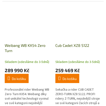
cm. Počet nožů 3. Vysoký výkon
cm. Počet nožů 3. Technologie
a nulový poloměr otáčení.
řízení Synchro Steer. Vysoký
výkon,...
Weibang WB KX54 Zero
Cub Cadet XZ8 S122
Turn
Skladem (odesíláme do 3-5dnů)
Skladem (odesíláme do 3-5dnů)
289 990 Kč
259 469 Kč
Do košíku
Do košíku
Profesionální rider Weibang WB
Sekačka a rider CUB CADET
Zero Turn KX54. Weibang díky
ZERO-TURN XZ8 S122. PROFI
své unikátní technologii vyvinul
ridery Z-TURN, nejsilnější stroje
ve své kategorii nejsilnější
ve své kategorii žacích strojů a