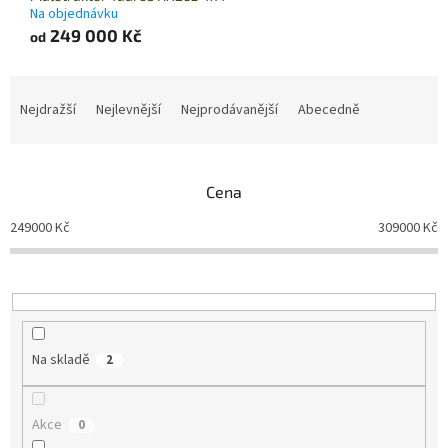
Na objednávku
249 000 Kč
od
Ř
a
Nejdražší
Nejlevnější
Nejprodávanější
Abecedně
z
e
n
Cena
í
p
249000
Kč
309000
Kč
r
o
d
u
k
t
Na skladě
2
ů
Akce
0