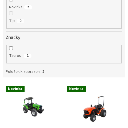
Novinka
2
Tip
0
Značky
Tauros
2
Položek k zobrazení:
2
V
Novinka
Novinka
ý
p
i
s
p
r