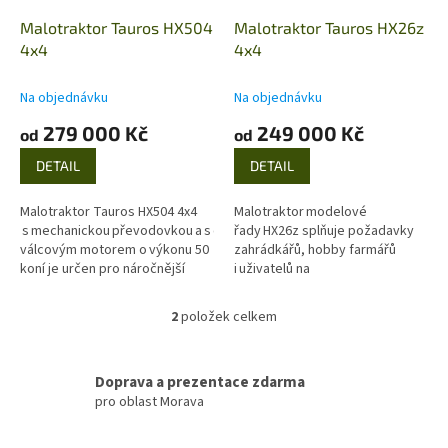
o
d
Malotraktor Tauros HX504
Malotraktor Tauros HX26z
u
4x4
4x4
k
t
Na objednávku
Na objednávku
ů
279 000 Kč
249 000 Kč
od
od
DETAIL
DETAIL
Malotraktor Tauros HX504 4x4
Malotraktor modelové
s mechanickou převodovkou a s čtyř-
řady HX26z splňuje požadavky
válcovým motorem o výkonu 50
zahrádkářů, hobby farmářů
koní je určen pro náročnější
i uživatelů na
uživatele s ohledem na velikost
komunální úrovni (obce, města).
traktoru a široké...
2
položek celkem
O
v
l
á
Doprava a prezentace zdarma
d
pro oblast Morava
a
c