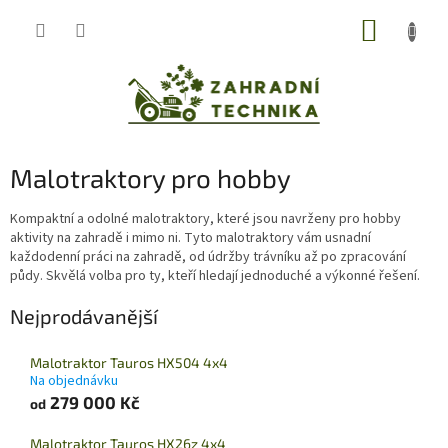
Přejít
NÁKUP
na
obsah
KOŠÍK
Malotraktory pro hobby
Kompaktní a odolné malotraktory, které jsou navrženy pro hobby
aktivity na zahradě i mimo ni. Tyto malotraktory vám usnadní
každodenní práci na zahradě, od údržby trávníku až po zpracování
půdy. Skvělá volba pro ty, kteří hledají jednoduché a výkonné řešení.
Nejprodávanější
Malotraktor Tauros HX504 4x4
Na objednávku
279 000 Kč
od
Malotraktor Tauros HX26z 4x4