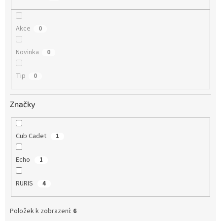
ů
Akce
0
Novinka
0
Tip
0
Značky
Cub Cadet
1
Echo
1
RURIS
4
Položek k zobrazení:
6