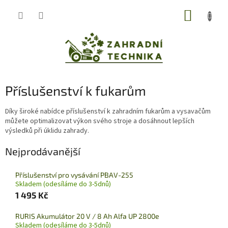
Přejít
NÁKUP
na
obsah
KOŠÍK
Příslušenství k fukarům
Díky široké nabídce příslušenství k zahradním fukarům a vysavačům
můžete optimalizovat výkon svého stroje a dosáhnout lepších
výsledků při úklidu zahrady.
Nejprodávanější
Příslušenství pro vysávání PBAV-255
Skladem (odesíláme do 3-5dnů)
1 495 Kč
RURIS Akumulátor 20 V / 8 Ah Alfa UP 2800e
Skladem (odesíláme do 3-5dnů)