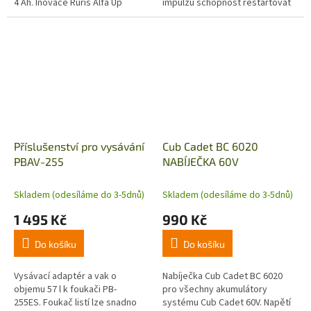
4 Ah. Inovace Ruris Alfa Up
impulzů schopnost restartovat
umožňuje restart baterie i po
akumulátor, když je vybitý nebo
delším skladování mezi 6 až 12...
skladovaný na delší...
Příslušenství pro vysávání
Cub Cadet BC 6020
PBAV-255
NABÍJEČKA 60V
Skladem (odesíláme do 3-5dnů)
Skladem (odesíláme do 3-5dnů)
1 495 Kč
990 Kč
Do košíku
Do košíku
Vysávací adaptér a vak o
Nabíječka Cub Cadet BC 6020
objemu 57 l k foukači PB-
pro všechny akumulátory
255ES. Foukač listí lze snadno
systému Cub Cadet 60V. Napětí