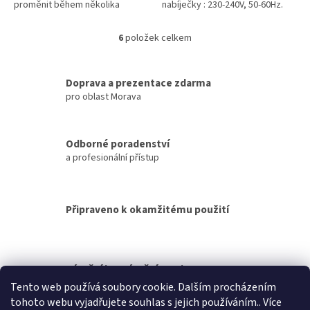
proměnit během několika
nabíječky : 230-240V, 50-60Hz.
sekund na vysavač, díky tomuto
adaptéru. Usnadňěte si
6
položek celkem
O
podzimní...
v
l
á
Doprava a prezentace zdarma
d
pro oblast Morava
a
c
í
Odborné poradenství
p
a profesionální přístup
r
v
k
y
Připraveno k okamžitému použití
v
ý
p
i
s
Záruční i pozáruční servis
u
Tento web používá soubory cookie. Dalším procházením
tohoto webu vyjadřujete souhlas s jejich používáním.. Více