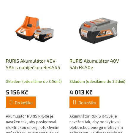
V
ý
p
i
s
p
r
o
d
RURIS Akumulátor 40V
RURIS Akumulátor 40V
u
5Ah s nabíječkou Re4545
5Ah R450e
k
t
Skladem (odesíláme do 3-5dnů)
Skladem (odesíláme do 3-5dnů)
ů
5 156 Kč
4 013 Kč
Do košíku
Do košíku
Akumulátor RURIS R450e je
Akumulátor RURIS R450e je
navržen tak, aby poskytoval
navržen tak, aby poskytoval
elektrickou energii efektivním
elektrickou energii efektivním