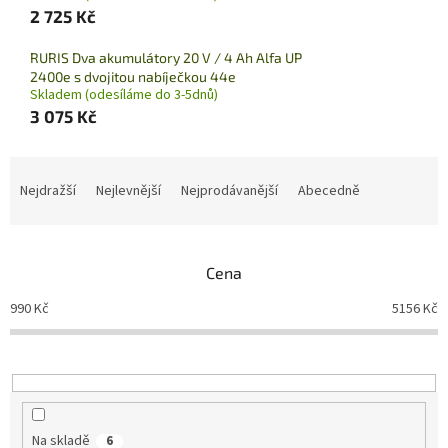
2 725 Kč
RURIS Dva akumulátory 20 V / 4 Ah Alfa UP
2400e s dvojitou nabíječkou 44e
Skladem (odesíláme do 3-5dnů)
3 075 Kč
Ř
a
Nejdražší
Nejlevnější
Nejprodávanější
Abecedně
z
e
n
Cena
í
p
990
Kč
5156
Kč
r
o
d
u
k
t
Na skladě
6