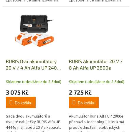
způsobem. Je dimenzován na
způsobem. Je dimenzován na
40 V, 5 Ah, což znamená, že
40 V, 5 Ah, což znamená, že
dodává značné množství
dodává značné množství
elektřiny pro...
elektřiny pro...
RURIS Dva akumulátory
RURIS Akumulátor 20 V /
20 V / 4 Ah Alfa UP 2400e
8 Ah Alfa UP 2800e
s dvojitou nabíječkou 44e
Skladem (odesíláme do 3-5dnů)
Skladem (odesíláme do 3-5dnů)
3 075 Kč
2 725 Kč
Do košíku
Do košíku
Sada dvou akumulátorů a
Akumulátor Ruris Alfa UP 2800e
dvojité nabíječky RURIS Alfa UP
přichází s technologií, která má
4444e má napětí 20 V a kapacitu
prostřednictvím elektrických