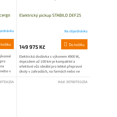
cargo
Elektrický pickup STABILO DEF25
jednávku
Na objednávku
 košíku
Do košíku
149 975 Kč
výkonné
Elektrická dodávka s výkonem 4900 W,
 pro
dojezdem až 100 km je kompaktní a
 na
efektivní vůz ideální pro lehké přepravní
 nebo v
úkoly v zahradách, na farmách nebo ve
stísněných podmínkách ve...
00TEA25A
Kód:
30700TEG25A