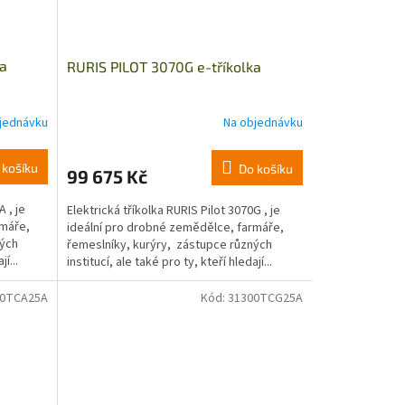
ka
RURIS PILOT 3070G e-tříkolka
jednávku
Na objednávku
 košíku
Do košíku
99 675 Kč
A , je
Elektrická tříkolka RURIS Pilot 3070G , je
rmáře,
ideální pro drobné zemědělce, farmáře,
ných
řemeslníky, kurýry, zástupce různých
í...
institucí, ale také pro ty, kteří hledají...
00TCA25A
Kód:
31300TCG25A