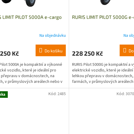
 LIMIT PILOT 5000A e-cargo
RURIS LIMIT PILOT 5000G e-
Na objednávku
Na ob
Do košíku
Do
 250 Kč
228 250 Kč
Pilot 5000A je kompaktní a výkonné
RURIS Pilot 5000G je kompaktní a 
cké vozidlo, které je ideální pro
elektrické vozidlo, které je ideální
 přepravu v domácnostech, na
lehkou přepravu v domácnostech,
h, v průmyslových areálech nebo v
farmách, v průmyslových areálech
 městských...
úzkých městských...
Kód:
2485
Kód:
307
nka