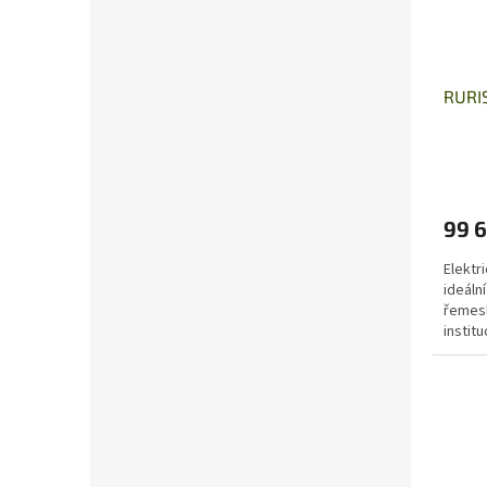
RURIS
99 6
Elektri
ideáln
řemesl
institu