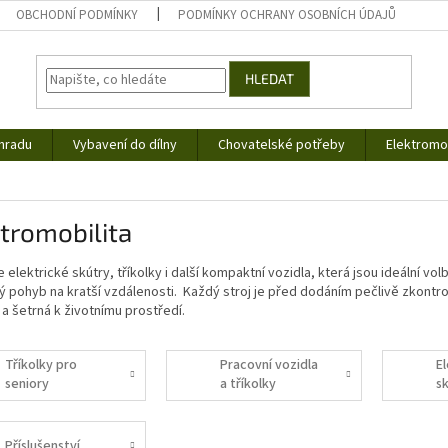
OBCHODNÍ PODMÍNKY
PODMÍNKY OCHRANY OSOBNÍCH ÚDAJŮ
HLEDAT
hradu
Vybavení do dílny
Chovatelské potřeby
Elektromob
tromobilita
 elektrické skútry, tříkolky i další kompaktní vozidla, která jsou ideální
 pohyb na kratší vzdálenosti. Každý stroj je před dodáním pečlivě zkontrol
a šetrná k životnímu prostředí.
Tříkolky pro
Pracovní vozidla
E
seniory
a tříkolky
s
Příslušenství