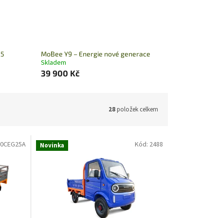
25
MoBee Y9 – Energie nové generace
Skladem
39 900 Kč
28
položek celkem
00CEG25A
Kód:
2488
Novinka