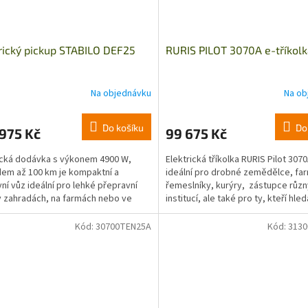
rický pickup STABILO DEF25
RURIS PILOT 3070A e-tříkol
Na objednávku
Na ob
Do košíku
Do
975 Kč
99 675 Kč
ická dodávka s výkonem 4900 W,
Elektrická tříkolka RURIS Pilot 3070
em až 100 km je kompaktní a
ideální pro drobné zemědělce, fa
vní vůz ideální pro lehké přepravní
řemeslníky, kurýry, zástupce růz
v zahradách, na farmách nebo ve
institucí, ale také pro ty, kteří hledaj
ných podmínkách ve...
Kód:
30700TEN25A
Kód:
313