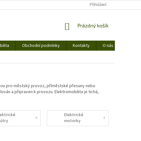
Přihlášení
NÁKUPNÍ
Prázdný košík
KOŠÍK
ilita
Obchodní podmínky
Kontakty
O nás
 volbou pro městský provoz, příměstské přesuny nebo
ován a připraven k provozu. Elektromobilita je tichá,
lektrické
Elektrické
kútry
motorky