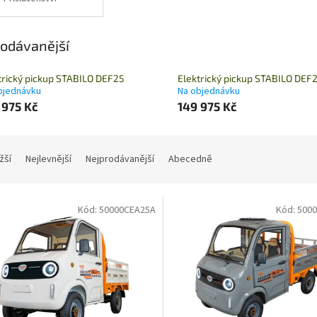
odávanější
trický pickup STABILO DEF25
Elektrický pickup STABILO DEF
bjednávku
Na objednávku
 975 Kč
149 975 Kč
žší
Nejlevnější
Nejprodávanější
Abecedně
Kód:
50000CEA25A
Kód:
500