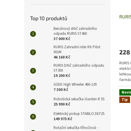
d
t
u
ů
RURIS
k
Top 10 produktů
t
Benzínový drtič zahradního
ů
odpadu RURIS ST400
37 000 Kč
RURIS Zahradní rider RX Pilot
228
001M
46 168 Kč
RURIS 
RURIS Drtič zahradního odpadu
elektri
ST300
lehkou
19 200 Kč
farmác
GÜDE High Wheeler 460-139
úzkých
7 300 Kč
Novi
Robotická sekačka iGarden R 55
Tip
25 990 Kč
Elektrický pickup STABILO DEF25
149 975 Kč
Rotační sekačka třínožová -