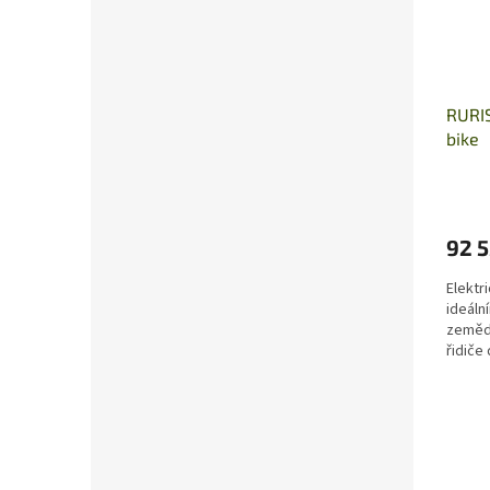
RURIS
bike
92 5
Elektr
ideáln
zemědě
řidiče
různých