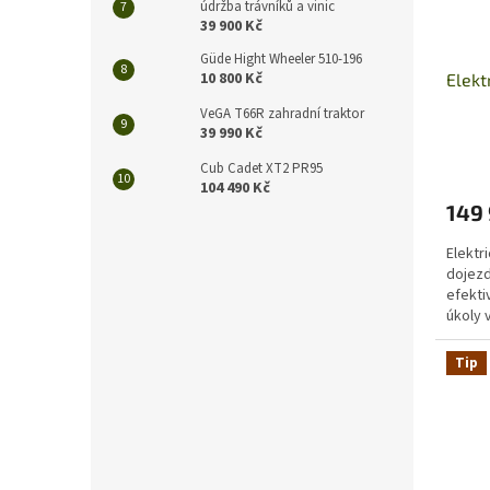
údržba trávníků a vinic
39 900 Kč
Güde Hight Wheeler 510-196
10 800 Kč
Elekt
VeGA T66R zahradní traktor
39 990 Kč
Cub Cadet XT2 PR95
104 490 Kč
149 
Elektr
dojezd
efekti
úkoly 
stísně
Tip