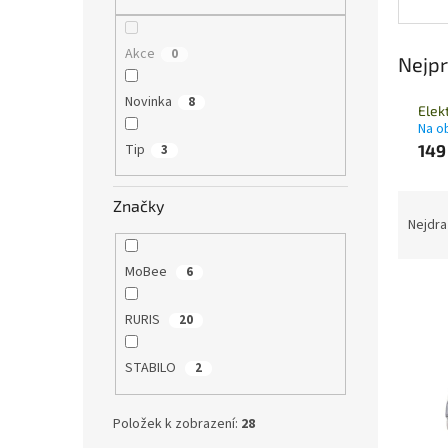
n
e
l
Akce
0
Nejpr
Novinka
8
Elek
Na o
Tip
149
3
Ř
Značky
a
Nejdra
z
e
MoBee
6
V
n
ý
í
RURIS
20
p
p
i
r
STABILO
2
s
o
p
d
r
u
Položek k zobrazení:
28
o
k