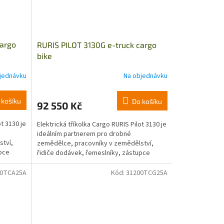
cargo
RURIS PILOT 3130G e-truck cargo
bike
jednávku
Na objednávku
 košíku
Do košíku
92 550 Kč
ot 3130 je
Elektrická tříkolka Cargo RURIS Pilot 3130 je
ideálním partnerem pro drobné
ství,
zemědělce, pracovníky v zemědělství,
upce
řidiče dodávek, řemeslníky, zástupce
různých institucí nebo...
00TCA25A
Kód:
31200TCG25A