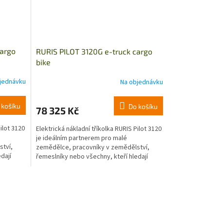
cargo
RURIS PILOT 3120G e-truck cargo
bike
jednávku
Na objednávku
 košíku
Do košíku
78 325 Kč
ilot 3120
Elektrická nákladní tříkolka RURIS Pilot 3120
je ideálním partnerem pro malé
ství,
zemědělce, pracovníky v zemědělství,
dají
řemeslníky nebo všechny, kteří hledají
moderní užitkové...