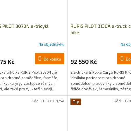
 PILOT 3070N e-tricykl
RURIS PILOT 3130A e-truck 
bike
Na objednávku
Na ob
Do košíku
Do
75 Kč
92 550 Kč
cká tříkolka RURIS Pilot 3070N , je
Elektrická tříkolka Cargo RURIS Pil
í pro drobné zemědělce, farmáře,
ideálním partnerem pro drobné
níky, kurýry, zástupce různých
zemědělce, pracovníky v zeměděl
cí, ale také pro ty, kteří hledají...
řidiče dodávek, řemeslníky, zást
různých institucí nebo...
Kód:
31300TCN25A
Kód:
312
Tip