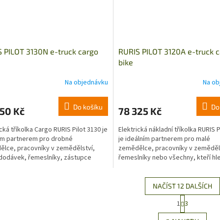
 PILOT 3130N e-truck cargo
RURIS PILOT 3120A e-truck 
bike
Na objednávku
Na ob
Do košíku
Do
50 Kč
78 325 Kč
ická tříkolka Cargo RURIS Pilot 3130 je
Elektrická nákladní tříkolka RURIS P
ím partnerem pro drobné
je ideálním partnerem pro malé
lce, pracovníky v zemědělství,
zemědělce, pracovníky v zeměděl
 dodávek, řemeslníky, zástupce
řemeslníky nebo všechny, kteří hle
 institucí nebo...
moderní užitkové...
NAČÍST 12 DALŠÍCH
S
1
3
O
t
r
v