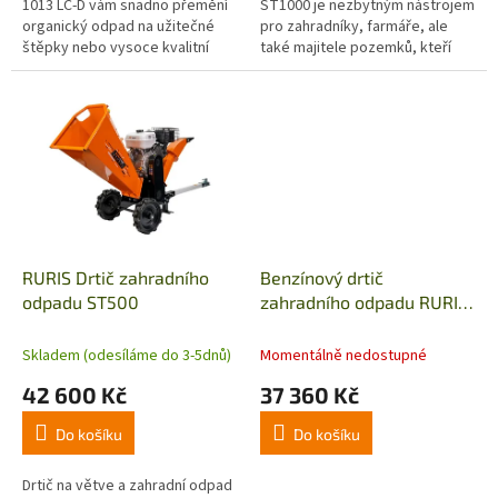
1013 LC-D vám snadno přemění
ST1000 je nezbytným nástrojem
organický odpad na užitečné
pro zahradníky, farmáře, ale
štěpky nebo vysoce kvalitní
také majitele pozemků, kteří
kompost.
chtějí efektivně nakládat s
rostlinným odpadem. Toto...
RURIS Drtič zahradního
Benzínový drtič
odpadu ST500
zahradního odpadu RURIS
ST400
Skladem (odesíláme do 3-5dnů)
Momentálně nedostupné
42 600 Kč
37 360 Kč
Do košíku
Do košíku
Drtič na větve a zahradní odpad