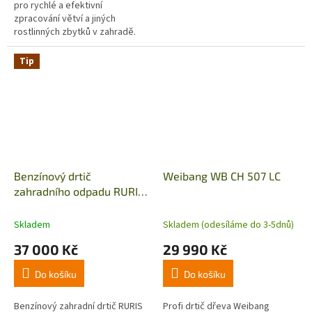
pro rychlé a efektivní
zpracování větví a jiných
rostlinných zbytků v zahradě.
Spolehlivý pomocník při jarním
či podzimním úklidu. Zbaví
Tip
zahradu...
Benzínový drtič
Weibang WB CH 507 LC
zahradního odpadu RURIS
ST400
Skladem
Skladem (odesíláme do 3-5dnů)
37 000 Kč
29 990 Kč
Do košíku
Do košíku
Benzínový zahradní drtič RURIS
Profi drtič dřeva Weibang