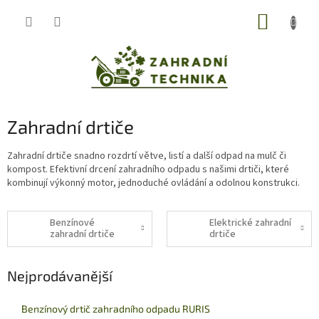
Přejít
NÁKUP
na
obsah
KOŠÍK
Zahradní drtiče
Zahradní drtiče snadno rozdrtí větve, listí a další odpad na mulč či
kompost. Efektivní drcení zahradního odpadu s našimi drtiči, které
kombinují výkonný motor, jednoduché ovládání a odolnou konstrukci.
Benzínové
Elektrické zahradní
zahradní drtiče
drtiče
Nejprodávanější
Benzínový drtič zahradního odpadu RURIS