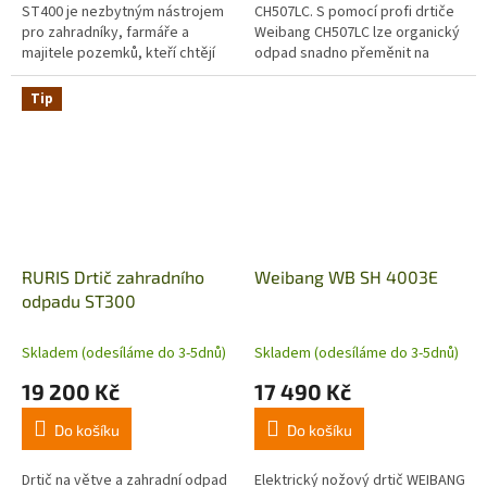
ST400 je nezbytným nástrojem
CH507LC. S pomocí profi drtiče
pro zahradníky, farmáře a
Weibang CH507LC lze organický
majitele pozemků, kteří chtějí
odpad snadno přeměnit na
efektivně nakládat s rostlinným
užitečné štěpky, nebo vysoce
odpadem. Drtič rychle...
kvalitní kompost.
Tip
RURIS Drtič zahradního
Weibang WB SH 4003E
odpadu ST300
Skladem (odesíláme do 3-5dnů)
Skladem (odesíláme do 3-5dnů)
19 200 Kč
17 490 Kč
Do košíku
Do košíku
Drtič na větve a zahradní odpad
Elektrický nožový drtič WEIBANG