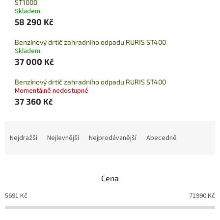
ST1000
Skladem
58 290 Kč
Benzínový drtič zahradního odpadu RURIS ST400
Skladem
37 000 Kč
Benzínový drtič zahradního odpadu RURIS ST400
Momentálně nedostupné
37 360 Kč
Ř
a
Nejdražší
Nejlevnější
Nejprodávanější
Abecedně
z
e
n
Cena
í
p
5691
Kč
71990
Kč
r
o