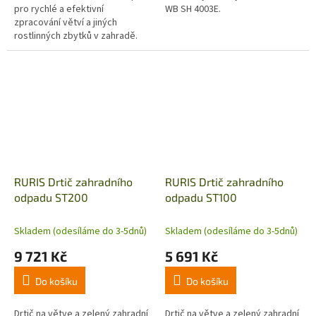
pro rychlé a efektivní
WB SH 4003E.
zpracování větví a jiných
rostlinných zbytků v zahradě.
Vysoce výkonný drtič je
vybaven benzinovým motorem,
ideální pro...
RURIS Drtič zahradního
RURIS Drtič zahradního
odpadu ST200
odpadu ST100
Skladem (odesíláme do 3-5dnů)
Skladem (odesíláme do 3-5dnů)
9 721 Kč
5 691 Kč
Do košíku
Do košíku
Drtič na větve a zelený zahradní
Drtič na větve a zelený zahradní