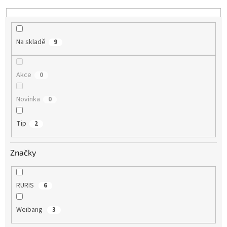
d
u
k
t
Na skladě
9
ů
Akce
0
Novinka
0
Tip
2
Značky
RURIS
6
Weibang
3