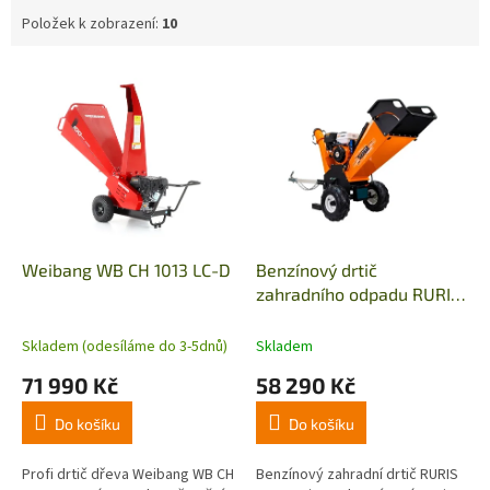
Položek k zobrazení:
10
V
ý
p
i
s
p
r
o
d
Weibang WB CH 1013 LC-D
Benzínový drtič
u
zahradního odpadu RURIS
k
ST1000
t
Skladem (odesíláme do 3-5dnů)
Skladem
ů
71 990 Kč
58 290 Kč
Do košíku
Do košíku
Profi drtič dřeva Weibang WB CH
Benzínový zahradní drtič RURIS