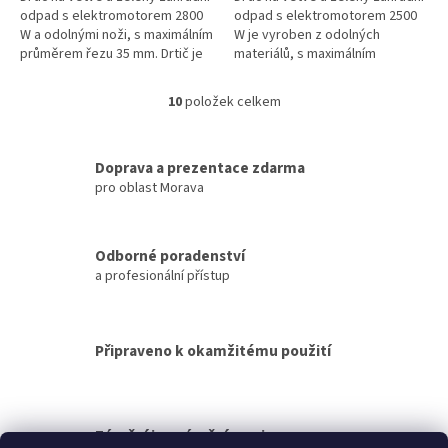
odpad s elektromotorem 2800
odpad s elektromotorem 2500
W a odolnými noži, s maximálním
W je vyroben z odolných
průměrem řezu 35 mm. Drtič je
materiálů, s maximálním
vybaven ochranou proti
průměrem řezu 30 mm. Drtič je
přetížení, která zabraňuje...
vybaven ochranou proti
10
položek celkem
O
přetížení,...
v
l
á
Doprava a prezentace zdarma
d
pro oblast Morava
a
c
í
Odborné poradenství
p
a profesionální přístup
r
v
k
y
Připraveno k okamžitému použití
v
ý
p
i
s
Záruční i pozáruční servis