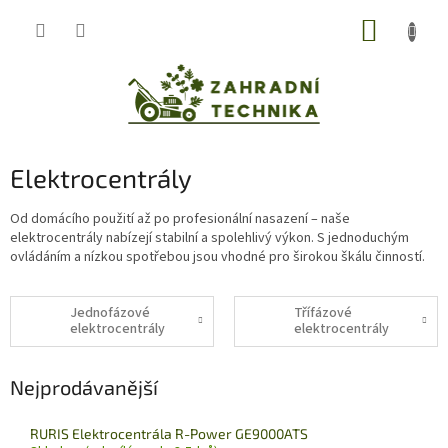
Přejít
NÁKUP
na
obsah
KOŠÍK
Elektrocentrály
Od domácího použití až po profesionální nasazení – naše
elektrocentrály nabízejí stabilní a spolehlivý výkon. S jednoduchým
ovládáním a nízkou spotřebou jsou vhodné pro širokou škálu činností.
Jednofázové
Třífázové
elektrocentrály
elektrocentrály
Nejprodávanější
RURIS Elektrocentrála R-Power GE9000ATS