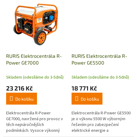
ideální přenosný zdroj energie
zabezpečení chodu spotřebičů i
pro profesionály.
při kalamitách nebo...
RURIS Elektrocentrála R-
RURIS Elektrocentrála R-
Power GE7000
Power GE5500
Skladem (odesíláme do 3-5dnů)
Skladem (odesíláme do 3-5dnů)
23 216 Kč
18 771 Kč
Do košíku
Do košíku
Elektrocentrála R-Power
Elektrocentrála R-Power GE5500
GE7000, navržená pro provoz v
je o výkonu 5500 W výborným
těch nejnáročnějších
řešením pro zabezpečení
podmínkách. Vysoce výkonný
elektrické energie a
přístroj, který představuje
zabezpečení chodu spotřebičů i