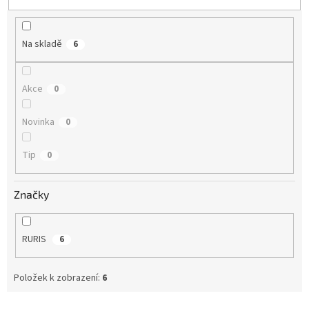
u
k
t
Na skladě
6
ů
Akce
0
Novinka
0
Tip
0
Značky
RURIS
6
Položek k zobrazení:
6