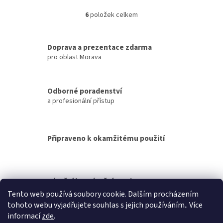
přerušeno nebo nedostupné.
prostor v domácnosti nebo při
kempinkových aktivitách,
6
položek celkem
O
snadno...
v
l
á
Doprava a prezentace zdarma
d
pro oblast Morava
a
c
í
Odborné poradenství
p
a profesionální přístup
r
v
k
y
Připraveno k okamžitému použití
v
ý
p
i
s
Záruční i pozáruční servis
u
Tento web používá soubory cookie. Dalším procházením
tohoto webu vyjadřujete souhlas s jejich používáním.. Více
Z
informací
zde
.