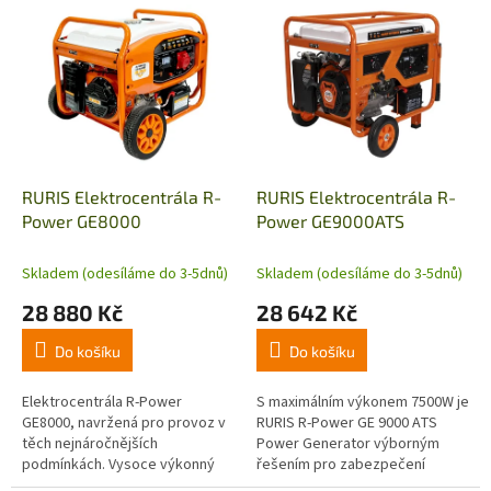
V
ý
p
i
s
p
r
o
d
RURIS Elektrocentrála R-
RURIS Elektrocentrála R-
u
Power GE8000
Power GE9000ATS
k
t
Skladem (odesíláme do 3-5dnů)
Skladem (odesíláme do 3-5dnů)
ů
28 880 Kč
28 642 Kč
Do košíku
Do košíku
Elektrocentrála R-Power
S maximálním výkonem 7500W je
GE8000, navržená pro provoz v
RURIS R-Power GE 9000 ATS
těch nejnáročnějších
Power Generator výborným
podmínkách. Vysoce výkonný
řešením pro zabezpečení
přístroj, který představuje
elektrické energie a