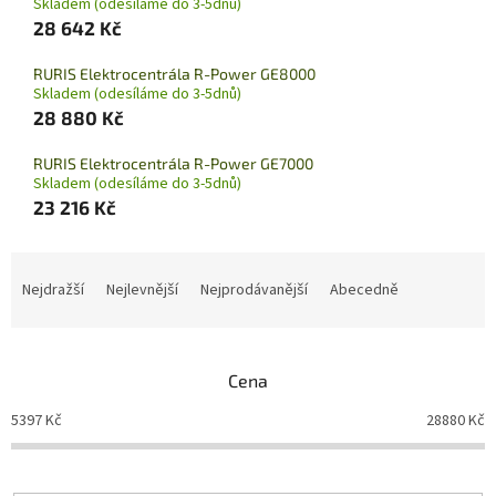
Skladem (odesíláme do 3-5dnů)
28 642 Kč
RURIS Elektrocentrála R-Power GE8000
Skladem (odesíláme do 3-5dnů)
28 880 Kč
RURIS Elektrocentrála R-Power GE7000
Skladem (odesíláme do 3-5dnů)
23 216 Kč
Ř
a
Nejdražší
Nejlevnější
Nejprodávanější
Abecedně
z
e
n
Cena
í
p
5397
Kč
28880
Kč
r
o
d