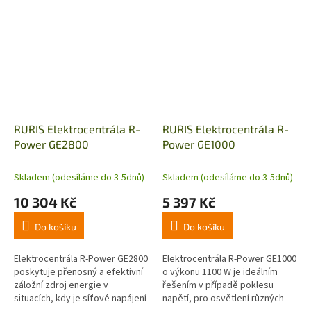
ideální přenosný zdroj energie
při kalamitách nebo náhodném
pro profesionály.
přerušení...
RURIS Elektrocentrála R-
RURIS Elektrocentrála R-
Power GE2800
Power GE1000
Skladem (odesíláme do 3-5dnů)
Skladem (odesíláme do 3-5dnů)
10 304 Kč
5 397 Kč
Do košíku
Do košíku
Elektrocentrála R-Power GE2800
Elektrocentrála R-Power GE1000
poskytuje přenosný a efektivní
o výkonu 1100 W je ideálním
záložní zdroj energie v
řešením v případě poklesu
situacích, kdy je síťové napájení
napětí, pro osvětlení různých