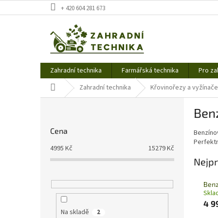
Přejít
+ 420 604 281 673
na
obsah
Zahradní technika
Farmářská technika
Pro za
Domů
Zahradní technika
Křovinořezy a vyžínače
P
Ben
o
s
Cena
Benzínov
t
Perfekt
r
4995
Kč
15279
Kč
a
Nejpr
n
n
Benz
í
Skla
p
4 9
a
Na skladě
2