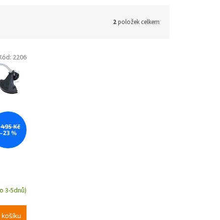
2
položek celkem
Kód:
2206
 495 Kč
–23 %
o 3-5dnů)
 košíku