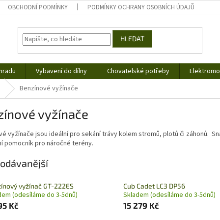
OBCHODNÍ PODMÍNKY
PODMÍNKY OCHRANY OSOBNÍCH ÚDAJŮ
HLEDAT
hradu
Vybavení do dílny
Chovatelské potřeby
Elektromob
Benzínové vyžínače
zínové vyžínače
é vyžínače jsou ideální pro sekání trávy kolem stromů, plotů či záhonů. S
ní pomocník pro náročné terény.
odávanější
ínový vyžínač GT-222ES
Cub Cadet LC3 DP56
dem (odesíláme do 3-5dnů)
Skladem (odesíláme do 3-5dnů)
95 Kč
15 279 Kč