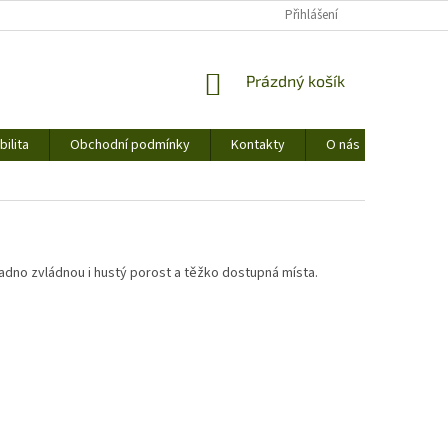
Přihlášení
NÁKUPNÍ
Prázdný košík
KOŠÍK
ilita
Obchodní podmínky
Kontakty
O nás
nadno zvládnou i hustý porost a těžko dostupná místa.