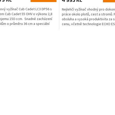
ový vyžínač Cub Cadet LC3 DP56 s
Nejlehčí vyžínač vhodný pro doko
m Cub Cadet 55 OHV o výkonu 2,8
práce okolo plotů, cest a stromů.
bjemu 150 ccm. Snadné zacházení
obsluha a vysoká produktivita za 
olům o průměru 36 cm a speciální
cenu, včetně technologie ECHO ES.
kci žací...
O
v
l
á
d
a
c
í
p
r
v
k
y
v
ý
p
i