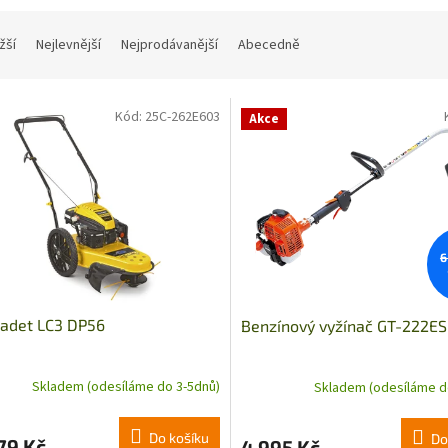
žší
Nejlevnější
Nejprodávanější
Abecedně
Kód:
25C-262E603
Akce
6
Cadet LC3 DP56
Benzínový vyžínač GT-222ES
Skladem (odesíláme do 3-5dnů)
Skladem (odesíláme d
Do košíku
Do
79 Kč
4 995 Kč