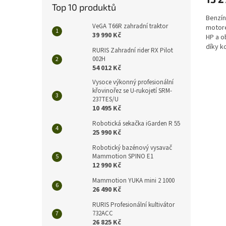
Top 10 produktů
Benzín
VeGA T66R zahradní traktor
motore
39 990 Kč
HP a o
díky k
RURIS Zahradní rider RX Pilot
konstru
002H
54 012 Kč
Vysoce výkonný profesionální
křovinořez se U-rukojetí SRM-
237TES/U
10 495 Kč
Robotická sekačka iGarden R 55
25 990 Kč
Robotický bazénový vysavač
Mammotion SPINO E1
12 990 Kč
Mammotion YUKA mini 2 1000
26 490 Kč
RURIS Profesionální kultivátor
732ACC
26 825 Kč