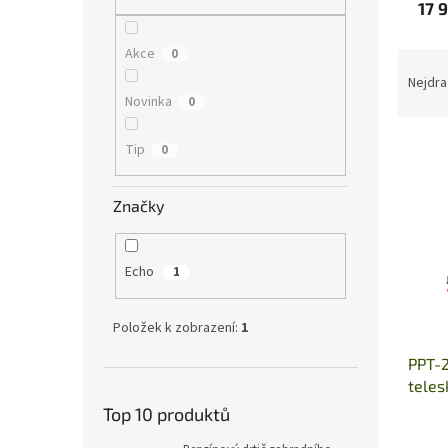
n
17 
e
l
Akce
0
Ř
a
Nejdra
z
Novinka
0
e
V
n
Tip
0
ý
í
p
p
Značky
i
r
s
o
p
d
Echo
1
r
u
o
k
d
t
Položek k zobrazení:
1
u
ů
PPT-
k
teles
t
rukoj
ů
Top 10 produktů