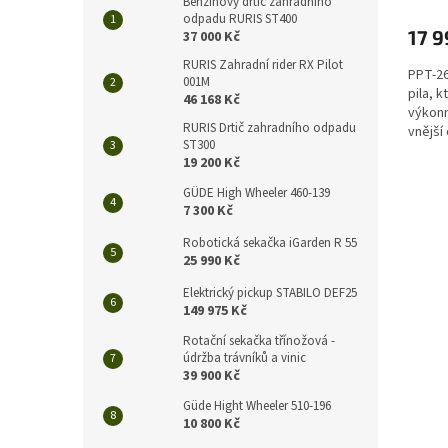
Benzínový drtič zahradního
odpadu RURIS ST400
17 9
37 000 Kč
RURIS Zahradní rider RX Pilot
PPT-26
001M
pila, 
46 168 Kč
výkonn
RURIS Drtič zahradního odpadu
vnější
ST300
kontrol
19 200 Kč
GÜDE High Wheeler 460-139
7 300 Kč
Robotická sekačka iGarden R 55
25 990 Kč
Elektrický pickup STABILO DEF25
149 975 Kč
Rotační sekačka třínožová -
údržba trávníků a vinic
39 900 Kč
Güde Hight Wheeler 510-196
10 800 Kč