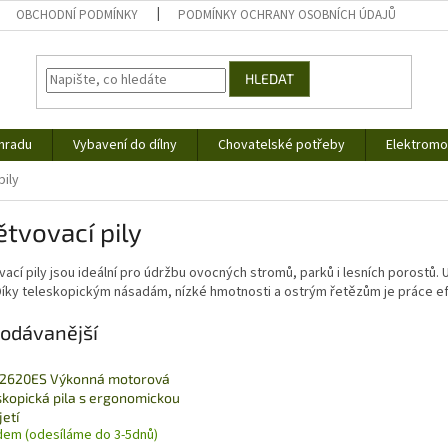
OBCHODNÍ PODMÍNKY
PODMÍNKY OCHRANY OSOBNÍCH ÚDAJŮ
HLEDAT
hradu
Vybavení do dílny
Chovatelské potřeby
Elektromob
pily
tvovací pily
ací pily jsou ideální pro údržbu ovocných stromů, parků i lesních porostů
 Díky teleskopickým násadám, nízké hmotnosti a ostrým řetězům je práce e
odávanější
2620ES Výkonná motorová
skopická pila s ergonomickou
jetí
dem (odesíláme do 3-5dnů)