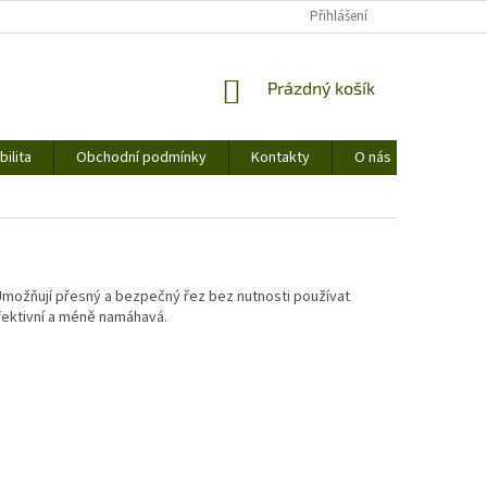
Přihlášení
NÁKUPNÍ
Prázdný košík
KOŠÍK
ilita
Obchodní podmínky
Kontakty
O nás
. Umožňují přesný a bezpečný řez bez nutnosti používat
fektivní a méně namáhavá.