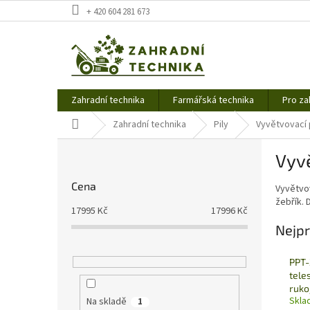
Přejít
+ 420 604 281 673
na
obsah
Zahradní technika
Farmářská technika
Pro za
Domů
Zahradní technika
Pily
Vyvětvovací 
P
Vyvě
o
s
Cena
Vyvětvov
t
žebřík.
r
17995
Kč
17996
Kč
a
Nejpr
n
n
PPT-
í
tele
p
ruko
a
Skla
Na skladě
1