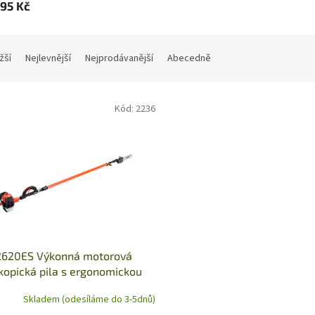
995 Kč
žší
Nejlevnější
Nejprodávanější
Abecedně
Kód:
2236
2620ES Výkonná motorová
kopická pila s ergonomickou
etí
Skladem (odesíláme do 3-5dnů)