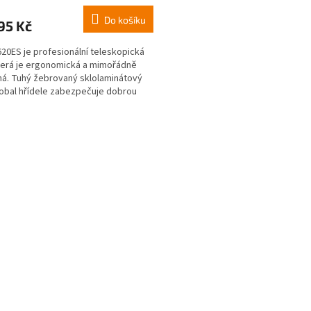
Do košíku
95 Kč
20ES je profesionální teleskopická
která je ergonomická a mimořádně
á. Tuhý žebrovaný sklolaminátový
 obal hřídele zabezpečuje dobrou
u řezu....
O
v
l
á
d
a
c
í
p
r
v
k
y
v
ý