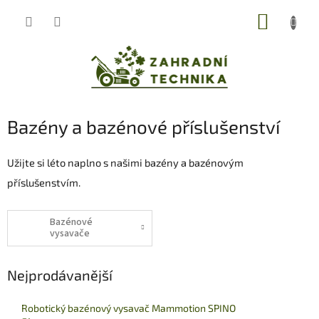
Přejít
NÁKUP
na
obsah
KOŠÍK
Bazény a bazénové příslušenství
Užijte si léto naplno s našimi bazény a bazénovým
příslušenstvím.
Bazénové
vysavače
Nejprodávanější
Robotický bazénový vysavač Mammotion SPINO