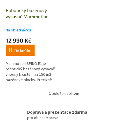
o
d
Robotický bazénový
u
vysavač Mammotion
k
SPINO E1
t
Na objednávku
ů
12 990 Kč
Do košíku
Mammotion SPINO E1 je
robotický bazénový vysavač
vhodný k čištění až 150 m2
bazénové plochy. Precizně
vyčistí dno, stěny i hladinovou
linku bazénu. Spino E1 vyčistí
1
položek celkem
O
mnoho...
v
l
á
Doprava a prezentace zdarma
d
pro oblast Morava
a