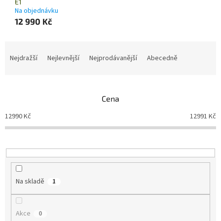
E1
Na objednávku
12 990 Kč
Ř
a
Nejdražší
Nejlevnější
Nejprodávanější
Abecedně
z
e
n
Cena
í
p
12990
Kč
12991
Kč
r
o
d
u
k
t
Na skladě
1
ů
Akce
0