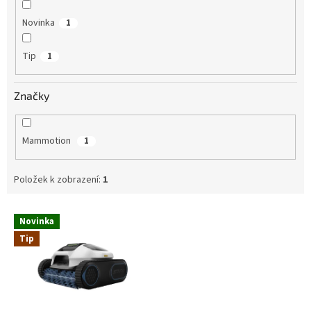
Novinka
1
Tip
1
Značky
Mammotion
1
Položek k zobrazení:
1
V
Novinka
ý
Tip
p
i
s
p
r