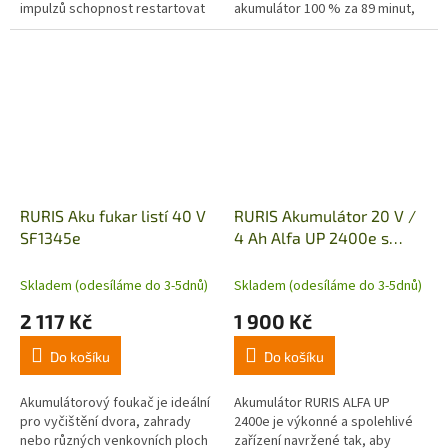
impulzů schopnost restartovat
akumulátor 100 % za 89 minut,
akumulátor, když je vybitý nebo
80% za 60 minut. 16Ah
skladovaný na delší...
akumulátor 100 % za 336 minut,
80% za 225 minut.
RURIS Aku fukar listí 40 V
RURIS Akumulátor 20 V /
SF1345e
4 Ah Alfa UP 2400e s
nabíječkou 24e
Skladem (odesíláme do 3-5dnů)
Skladem (odesíláme do 3-5dnů)
2 117 Kč
1 900 Kč
Do košíku
Do košíku
Akumulátorový foukač je ideální
Akumulátor RURIS ALFA UP
pro vyčištění dvora, zahrady
2400e je výkonné a spolehlivé
nebo různých venkovních ploch
zařízení navržené tak, aby