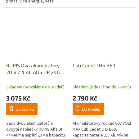
přináší více energie, větší
všestrannost a delší dobu
provozu. To znamená, že
získáte potřebný...
RURIS Dva akumulátory
Cub Cadet LH5 B60
20 V / 4 Ah Alfa UP 2400e
s dvojitou nabíječkou 44e
Skladem (odesíláme do 3-5dnů)
Skladem (odesíláme do 3-5dnů)
3 075 Kč
2 790 Kč
Do košíku
Do košíku
Sada dvou akumulátorů a
Akumulátorový foukač 60V VOLT
dvojité nabíječky RURIS Alfa UP
MAX Cub Cadet LH5 B60,
4444e má napětí 20 V a kapacitu
kapacita baterie 2,5 Ah. Výkon