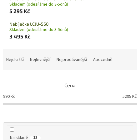
Skladem (odesíláme do 3-5dnů)
5 295 Kč
Nabíječka LCJU-560
Skladem (odesíláme do 3-5dnů)
3 495 Kč
Ř
a
Nejdražší
Nejlevnější
Nejprodávanější
Abecedně
z
e
n
Cena
í
p
990
Kč
5295
Kč
r
o
d
u
k
t
Na skladě
13