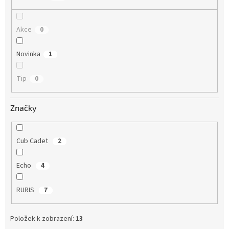
ů
Akce
0
Novinka
1
Tip
0
Značky
Cub Cadet
2
Echo
4
RURIS
7
Položek k zobrazení:
13