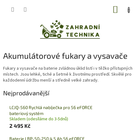
Přejít
NÁKUP
na
obsah
KOŠÍK
Akumulátorové fukary a vysavače
Fukary a vysavače na baterie zvládnou úklid listí i v těžko přístupných
místech. Jsou lehké, tiché a šetrné k životnímu prostředí. Skvělé pro
každodenní údržbu menší a středně velké zahrady.
Nejprodávanější
LCJQ-560 Rychlá nabíječka pro 56 eFORCE
bateriový systém
Skladem (odesíláme do 3-5dnů)
2 495 Kč
Baterie LBP-50-250 4.5 Ah 56 eFORCE