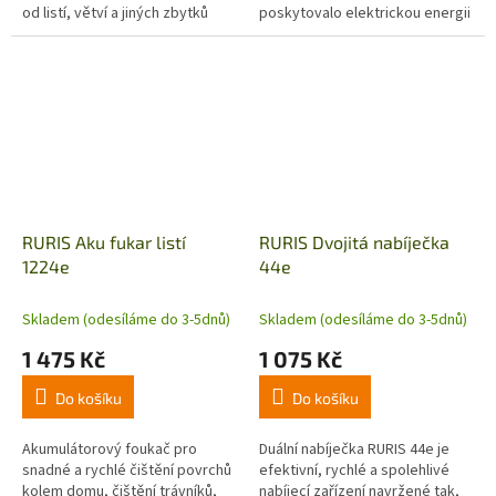
od listí, větví a jiných zbytků
poskytovalo elektrickou energii
rostlin.
efektivním způsobem. Je
dimenzován na 20 V, 4 Ah, což
znamená,...
RURIS Aku fukar listí
RURIS Dvojitá nabíječka
1224e
44e
Skladem (odesíláme do 3-5dnů)
Skladem (odesíláme do 3-5dnů)
1 475 Kč
1 075 Kč
Do košíku
Do košíku
Akumulátorový foukač pro
Duální nabíječka RURIS 44e je
snadné a rychlé čištění povrchů
efektivní, rychlé a spolehlivé
kolem domu, čištění trávníků,
nabíjecí zařízení navržené tak,