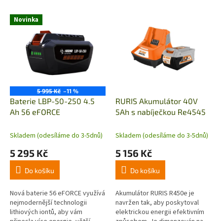
V
Novinka
ý
p
i
s
p
r
o
5 995 Kč
–11 %
d
Baterie LBP-50-250 4.5
RURIS Akumulátor 40V
u
Ah 56 eFORCE
5Ah s nabíječkou Re4545
k
t
Skladem (odesíláme do 3-5dnů)
Skladem (odesíláme do 3-5dnů)
ů
5 295 Kč
5 156 Kč
Do košíku
Do košíku
Nová baterie 56 eFORCE využívá
Akumulátor RURIS R450e je
nejmodernější technologii
navržen tak, aby poskytoval
lithiových iontů, aby vám
elektrickou energii efektivním