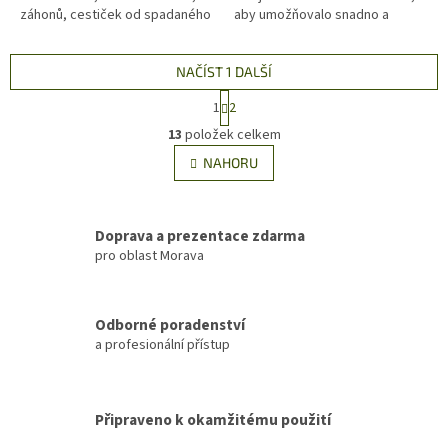
záhonů, cestiček od spadaného
aby umožňovalo snadno a
listí, suché trávy, drobných
rychle nabíjet dva akumulátory.
odpadků, napájen je 20 V Li-Ion...
NAČÍST 1 DALŠÍ
S
1
2
t
O
r
13
položek celkem
v
á
l
NAHORU
n
á
k
d
o
v
a
á
Doprava a prezentace zdarma
c
n
pro oblast Morava
í
í
p
r
v
Odborné poradenství
k
a profesionální přístup
y
v
ý
p
Připraveno k okamžitému použití
i