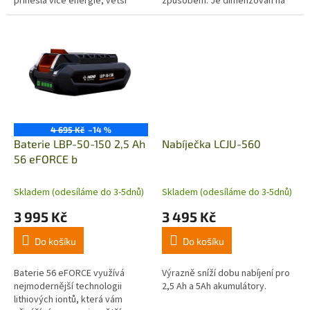
přinesla více energie, větší
způsobem. Je dimenzován na
všestrannost a delší dobu
40 V, 5 Ah, což znamená, že
provozu. Baterie 4.5 Ah je
dodává značné množství
kompatibilní...
elektřiny pro...
4 695 Kč
–14 %
Baterie LBP-50-150 2,5 Ah
Nabíječka LCJU-560
56 eFORCE b
Skladem (odesíláme do 3-5dnů)
Skladem (odesíláme do 3-5dnů)
3 995 Kč
3 495 Kč
Do košíku
Do košíku
Baterie 56 eFORCE využívá
Výrazně sníží dobu nabíjení pro
nejmodernější technologii
2,5 Ah a 5Ah akumulátory.
lithiových iontů, která vám