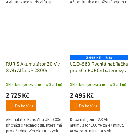
4 Ah. Inovace Ruris Alfa Up
až 180 km/h a množství objemu
umožňuje restart baterie i po
vzduchu až do 1020 m3/h.
delším skladování mezi 6 až 12...
2 995 Kč
–16 %
RURIS Akumulátor 20 V /
LCJQ-560 Rychlá nabíječka
8 Ah Alfa UP 2800e
pro 56 eFORCE bateriový
systém
Skladem (odesíláme do 3-5dnů)
Skladem (odesíláme do 3-5dnů)
2 725 Kč
2 495 Kč
Do košíku
Do košíku
Akumulátor Ruris Alfa UP 2800e
Doba nabíjení – 2.3 Ah
přichází s technologií, která má
akumulátor 100 % za 47 minut,
prostřednictvím elektrických
80% za 30 minut. 4.5 Ah