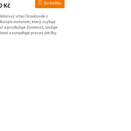
Do košíku
0 Kč
átorový vrtací šroubovák s
íkovým motorem, který zvyšuje
st a prodlužuje životnost, snižuje
bení a usnadňuje proces údržby.
íkové motory také...
O
v
l
á
d
a
c
í
p
r
v
k
y
v
ý
p