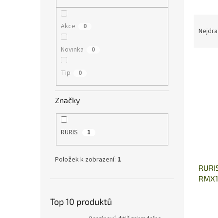
n
e
Ř
l
Akce
0
a
Nejdra
z
Novinka
0
e
V
n
ý
í
Tip
0
p
p
i
r
Značky
s
o
p
d
r
u
RURIS
1
o
k
d
t
u
ů
Položek k zobrazení:
1
RURIS
k
RMX1
t
ů
Top 10 produktů