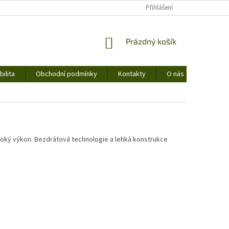
Přihlášení
NÁKUPNÍ
Prázdný košík
KOŠÍK
ilita
Obchodní podmínky
Kontakty
O nás
soký výkon. Bezdrátová technologie a lehká konstrukce