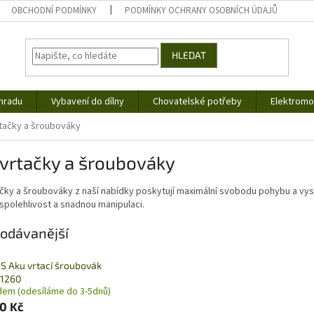
OBCHODNÍ PODMÍNKY
PODMÍNKY OCHRANY OSOBNÍCH ÚDAJŮ
HLEDAT
hradu
Vybavení do dílny
Chovatelské potřeby
Elektromob
tačky a šroubováky
vrtačky a šroubováky
ačky a šroubováky z naší nabídky poskytují maximální svobodu pohybu a vy
 spolehlivost a snadnou manipulaci.
odávanější
S Aku vrtací šroubovák
1260
dem (odesíláme do 3-5dnů)
50 Kč