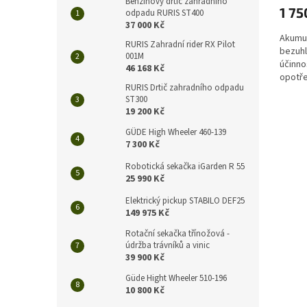
Benzínový drtič zahradního
1 75
odpadu RURIS ST400
37 000 Kč
Akumul
RURIS Zahradní rider RX Pilot
bezuhl
001M
účinno
46 168 Kč
opotře
RURIS Drtič zahradního odpadu
Bezuhl
ST300
19 200 Kč
GÜDE High Wheeler 460-139
7 300 Kč
Robotická sekačka iGarden R 55
25 990 Kč
Elektrický pickup STABILO DEF25
149 975 Kč
Rotační sekačka třínožová -
údržba trávníků a vinic
39 900 Kč
Güde Hight Wheeler 510-196
10 800 Kč