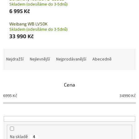
Skladem (odesíláme do 3-5dnů)
6 995 Kč
Weibang WB LV50K
Skladem (odesíláme do 3-5dnů)
33 990 Kč
Ř
a
Nejdražší
Nejlevnější
Nejprodávanější
Abecedně
z
e
n
Cena
í
p
6995
Kč
34990
Kč
r
o
d
u
k
t
Na skladě
4