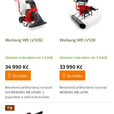
ý
p
i
s
p
r
o
d
Weibang WB LV506C
Weibang WB LV50K
u
k
t
Skladem (odesíláme do 3-5dnů)
Skladem (odesíláme do 3-5dnů)
ů
34 990 Kč
33 990 Kč
Do košíku
Do košíku
Benzinový průmyslový vysavač
Benzinový průmyslový vysavač
listí WEIBANG WB LV506C s
WEIBANG WB LV50K.
pojezdem a sběracím košem.
Tip