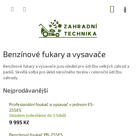
Přejít
NÁKUP
na
obsah
KOŠÍK
Benzínové fukary a vysavače
Benzínové fukary a vysavače jsou ideální pro údržbu velkých zahrad a
parků. Skvělá volba pro úklid náročného terénu i celoroční údržbu
zahrady.
Nejprodávanější
Profesionální foukač a vysavač v jednom ES-
255ES
Skladem (odesíláme do 3-5dnů)
9 995 Kč
Benzínový foukač PB-255ES