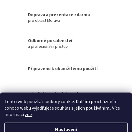
v
l
á
Doprava a prezentace zdarma
d
pro oblast Morava
a
c
í
Odborné poradenství
p
a profesionální přístup
r
v
k
y
Připraveno k okamžitému použití
v
ý
p
i
s
Záruční i pozáruční servis
u
Tento web používá soubory cookie. Dalším procházením
tohoto webu vyjadřujete souhlas s jejich používáním.. Více
Z
informací
zde
.
á
Vytvořil Shoptet
p
Nastavení