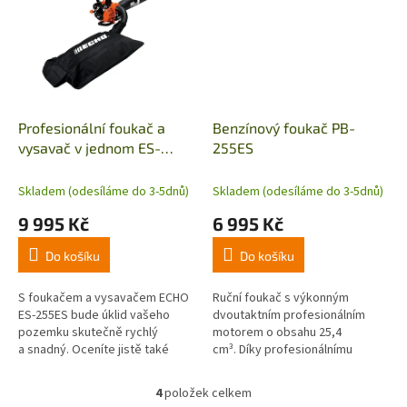
Profesionální foukač a
Benzínový foukač PB-
vysavač v jednom ES-
255ES
255ES
Skladem (odesíláme do 3-5dnů)
Skladem (odesíláme do 3-5dnů)
9 995 Kč
6 995 Kč
Do košíku
Do košíku
S foukačem a vysavačem ECHO
Ruční foukač s výkonným
ES-255ES bude úklid vašeho
dvoutaktním profesionálním
pozemku skutečně rychlý
motorem o obsahu 25,4
a snadný. Oceníte jistě také
cm³. Díky profesionálnímu
aretaci plynu si snadno zvolíte
dvoutaktnímu motoru
optimální...
a technologiím zvyšující komfort
4
položek celkem
O
obsluhy se...