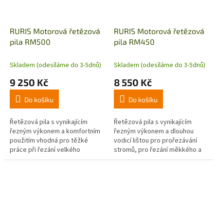
RURIS Motorová řetězová
RURIS Motorová řetězová
pila RM500
pila RM450
Skladem (odesíláme do 3-5dnů)
Skladem (odesíláme do 3-5dnů)
9 250 Kč
8 550 Kč
Do košíku
Do košíku
Řetězová pila s vynikajícím
Řetězová pila s vynikajícím
řezným výkonem a komfortním
řezným výkonem a dlouhou
použitím vhodná pro těžké
vodicí lištou pro prořezávání
práce při řezání velkého
stromů, pro řezání měkkého a
množství dřeva nebo tvrdého
tvrdého dřeva, pro stavební a
dřeva, pro prořezávání stromů,
palivové dřevo. Pila je
pro řezání...
vybavena...