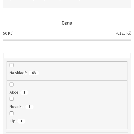
z
e
n
Cena
í
p
50
Kč
70125
Kč
r
o
d
u
k
t
Na skladě
43
ů
Akce
1
Novinka
1
Tip
1