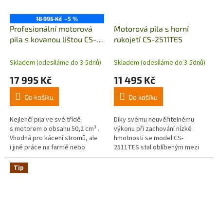
18 995 Kč
–5 %
Profesionální motorová
Motorová pila s horní
pila s kovanou lištou CS-
rukojetí CS-2511TES
501Sx
Skladem (odesíláme do 3-5dnů)
Skladem (odesíláme do 3-5dnů)
17 995 Kč
11 495 Kč
Do košíku
Do košíku
Nejlehčí pila ve své třídě
Díky svému neuvěřitelnému
s motorem o obsahu 50,2 cm³ .
výkonu při zachování nízké
Vhodná pro kácení stromů, ale
hmotnosti se model CS-
i jiné práce na farmě nebo
2511TES stal oblíbeným mezi
v lese. Je součástí...
arboristy po celém světě.
Profesionálům, kteří pracují na
Tip
tak vysoké...