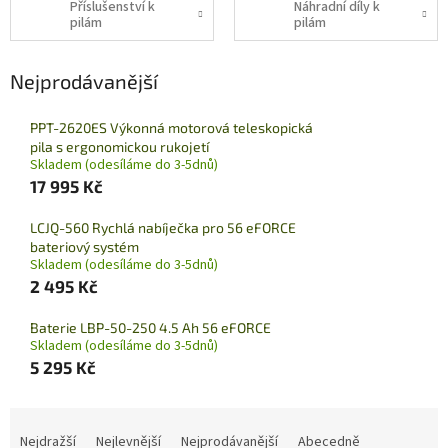
Příslušenství k
Náhradní díly k
pilám
pilám
Nejprodávanější
PPT-2620ES Výkonná motorová teleskopická
pila s ergonomickou rukojetí
Skladem (odesíláme do 3-5dnů)
17 995 Kč
LCJQ-560 Rychlá nabíječka pro 56 eFORCE
bateriový systém
Skladem (odesíláme do 3-5dnů)
2 495 Kč
Baterie LBP-50-250 4.5 Ah 56 eFORCE
Skladem (odesíláme do 3-5dnů)
5 295 Kč
Ř
a
Nejdražší
Nejlevnější
Nejprodávanější
Abecedně