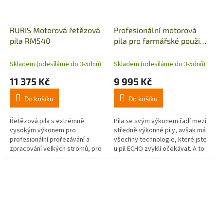
RURIS Motorová řetězová
Profesionální motorová
pila RM540
pila pro farmářské použití
CS-420ES
Skladem (odesíláme do 3-5dnů)
Skladem (odesíláme do 3-5dnů)
11 375 Kč
9 995 Kč
Do košíku
Do košíku
Řetězová pila s extrémně
Pila se svým výkonem řadí mezi
vysokým výkonem pro
středně výkonné pily, avšak má
profesionální prořezávání a
všechny technologie, které jste
zpracování velkých stromů, pro
u pil ECHO zvyklí očekávat. A to
řezání tvrdého dřeva, pro práce
jsou: odlehčený start, boční
ve stavebnictví, pro řezání
napínání...
palivového...