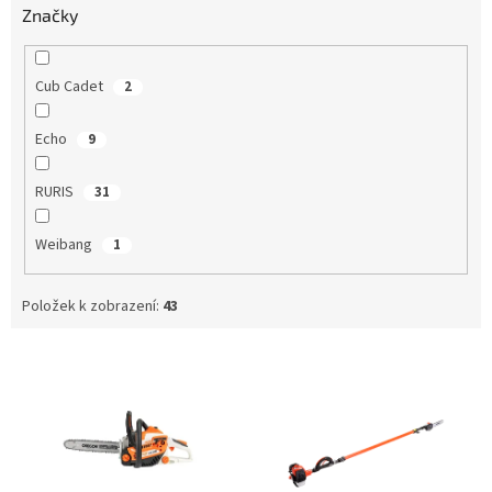
Značky
Cub Cadet
2
Echo
9
RURIS
31
Weibang
1
Položek k zobrazení:
43
V
ý
p
i
s
p