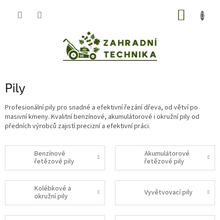
Přejít
NÁKUP
na
obsah
KOŠÍK
Pily
Profesionální pily pro snadné a efektivní řezání dřeva, od větví po
masivní kmeny. Kvalitní benzínové, akumulátorové i okružní pily od
předních výrobců zajistí precizní a efektivní práci.
Benzínové
Akumulátorové
řetězové pily
řetězové pily
Kolébkové a
Vyvětvovací pily
okružní pily