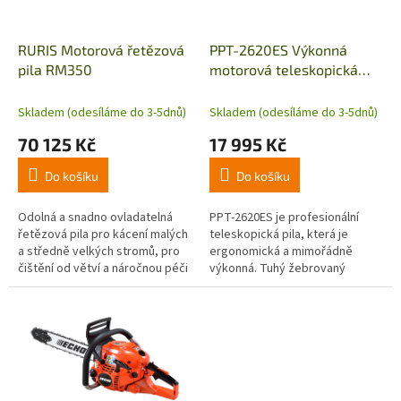
r
o
d
RURIS Motorová řetězová
PPT-2620ES Výkonná
u
pila RM350
motorová teleskopická
k
pila s ergonomickou
t
rukojetí
Skladem (odesíláme do 3-5dnů)
Skladem (odesíláme do 3-5dnů)
ů
70 125 Kč
17 995 Kč
Do košíku
Do košíku
Odolná a snadno ovladatelná
PPT-2620ES je profesionální
řetězová pila pro kácení malých
teleskopická pila, která je
a středně velkých stromů, pro
ergonomická a mimořádně
čištění od větví a náročnou péči
výkonná. Tuhý žebrovaný
o stromy, jakož i pro přípravu
sklolaminátový vnější obal
palivového dříví.
hřídele zabezpečuje dobrou
kontrolu řezu....