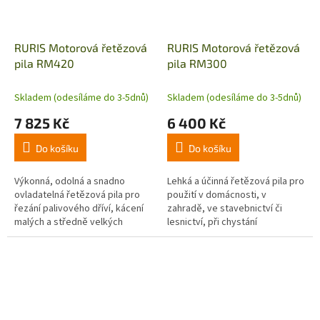
RURIS Motorová řetězová
RURIS Motorová řetězová
pila RM420
pila RM300
Skladem (odesíláme do 3-5dnů)
Skladem (odesíláme do 3-5dnů)
7 825 Kč
6 400 Kč
Do košíku
Do košíku
Výkonná, odolná a snadno
Lehká a účinná řetězová pila pro
ovladatelná řetězová pila pro
použití v domácnosti, v
řezání palivového dříví, kácení
zahradě, ve stavebnictví či
malých a středně velkých
lesnictví, při chystání
stromů, odstraňování a
palivového dříví, údržbě korun
přeřeďování keřů, odstraňování
stromů, odstraňování a
hnilého...
přeřeďování...