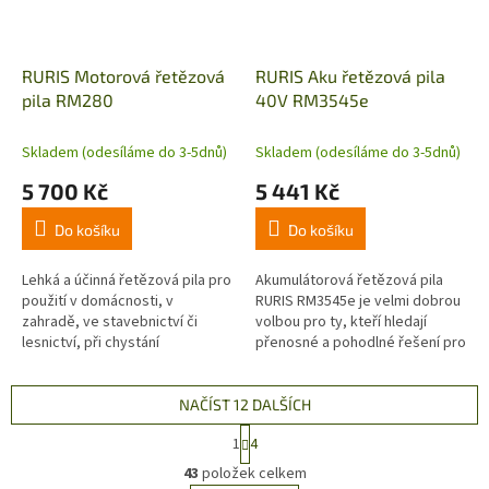
RURIS Motorová řetězová
RURIS Aku řetězová pila
pila RM280
40V RM3545e
Skladem (odesíláme do 3-5dnů)
Skladem (odesíláme do 3-5dnů)
5 700 Kč
5 441 Kč
Do košíku
Do košíku
Lehká a účinná řetězová pila pro
Akumulátorová řetězová pila
použití v domácnosti, v
RURIS RM3545e je velmi dobrou
zahradě, ve stavebnictví či
volbou pro ty, kteří hledají
lesnictví, při chystání
přenosné a pohodlné řešení pro
palivového dříví, údržbě korun
řezání dřeva nebo jiných
stromů, odstraňování a
podobných materiálů. Baterie
přeřeďování...
je...
NAČÍST 12 DALŠÍCH
S
1
4
t
O
r
43
položek celkem
v
á