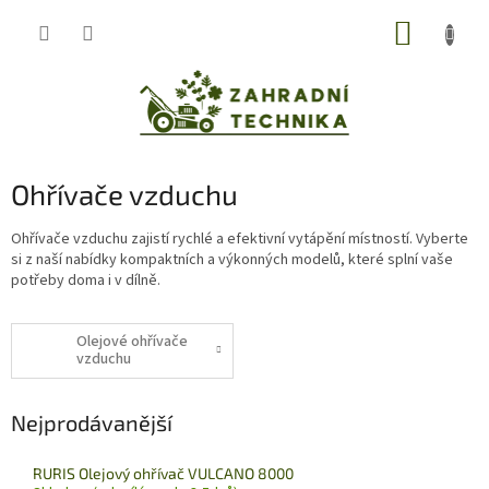
Přejít
NÁKUP
na
obsah
KOŠÍK
Ohřívače vzduchu
Ohřívače vzduchu zajistí rychlé a efektivní vytápění místností. Vyberte
si z naší nabídky kompaktních a výkonných modelů, které splní vaše
potřeby doma i v dílně.
Olejové ohřívače
vzduchu
Nejprodávanější
RURIS Olejový ohřívač VULCANO 8000