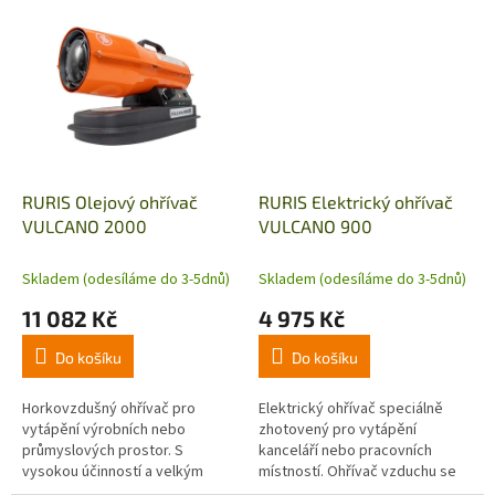
68240 Btu. Horkovzdušný
170600 Btu se ohřívač vzduchu
ohřívač se snadno přenáší a...
zařazuje do startovací...
RURIS Olejový ohřívač
RURIS Elektrický ohřívač
VULCANO 2000
VULCANO 900
Skladem (odesíláme do 3-5dnů)
Skladem (odesíláme do 3-5dnů)
11 082 Kč
4 975 Kč
Do košíku
Do košíku
Horkovzdušný ohřívač pro
Elektrický ohřívač speciálně
vytápění výrobních nebo
zhotovený pro vytápění
průmyslových prostor. S
kanceláří nebo pracovních
vysokou účinností a velkým
místností. Ohřívač vzduchu se
objemem ohřátého vzduchu
snadno přenáší díky nízké