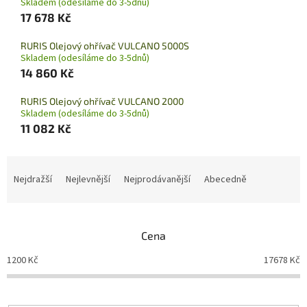
Skladem (odesíláme do 3-5dnů)
17 678 Kč
RURIS Olejový ohřívač VULCANO 5000S
Skladem (odesíláme do 3-5dnů)
14 860 Kč
RURIS Olejový ohřívač VULCANO 2000
Skladem (odesíláme do 3-5dnů)
11 082 Kč
Ř
a
Nejdražší
Nejlevnější
Nejprodávanější
Abecedně
z
e
n
Cena
í
p
1200
Kč
17678
Kč
r
o
d