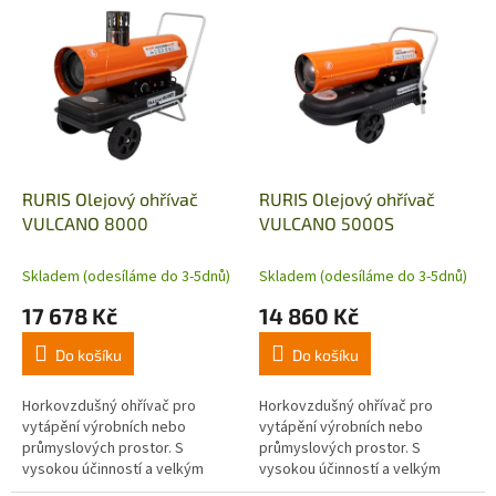
V
ý
p
i
s
p
r
o
d
RURIS Olejový ohřívač
RURIS Olejový ohřívač
u
VULCANO 8000
VULCANO 5000S
k
t
Skladem (odesíláme do 3-5dnů)
Skladem (odesíláme do 3-5dnů)
ů
17 678 Kč
14 860 Kč
Do košíku
Do košíku
Horkovzdušný ohřívač pro
Horkovzdušný ohřívač pro
vytápění výrobních nebo
vytápění výrobních nebo
průmyslových prostor. S
průmyslových prostor. S
vysokou účinností a velkým
vysokou účinností a velkým
objemem ohřátého vzduchu
objemem ohřátého vzduchu