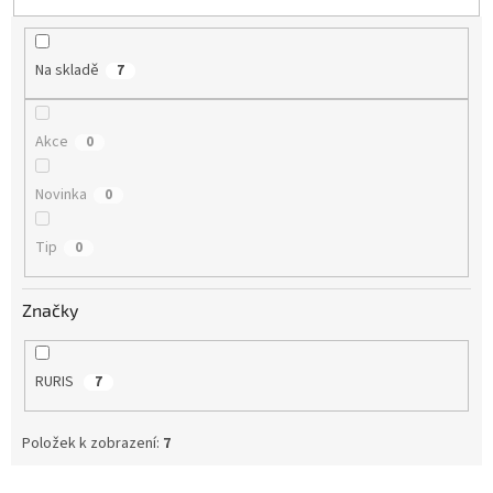
u
k
t
Na skladě
7
ů
Akce
0
Novinka
0
Tip
0
Značky
RURIS
7
Položek k zobrazení:
7