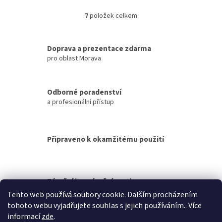
bezpečnostních podmínek.
Ohřívač vzduchu pro vytápění
7
položek celkem
O
domu, kanceláře,...
v
l
á
Doprava a prezentace zdarma
d
pro oblast Morava
a
c
í
Odborné poradenství
p
a profesionální přístup
r
v
k
y
Připraveno k okamžitému použití
v
ý
p
i
s
Záruční i pozáruční servis
u
Tento web používá soubory cookie. Dalším procházením
tohoto webu vyjadřujete souhlas s jejich používáním.. Více
Z
informací
zde
.