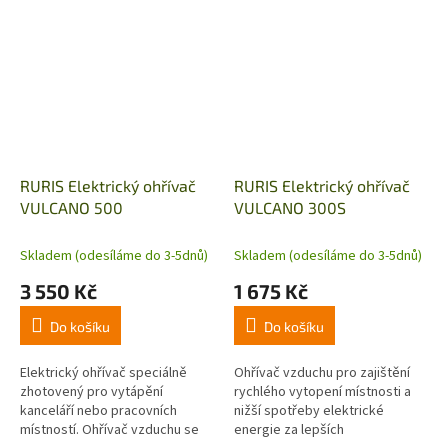
68240 Btu se ohřívač vzduchu
hmotnosti a ergonomické
zařazuje do startovací...
rukojeti. Tichý...
RURIS Elektrický ohřívač
RURIS Elektrický ohřívač
VULCANO 500
VULCANO 300S
Skladem (odesíláme do 3-5dnů)
Skladem (odesíláme do 3-5dnů)
3 550 Kč
1 675 Kč
Do košíku
Do košíku
Elektrický ohřívač speciálně
Ohřívač vzduchu pro zajištění
zhotovený pro vytápění
rychlého vytopení místnosti a
kanceláří nebo pracovních
nižší spotřeby elektrické
místností. Ohřívač vzduchu se
energie za lepších