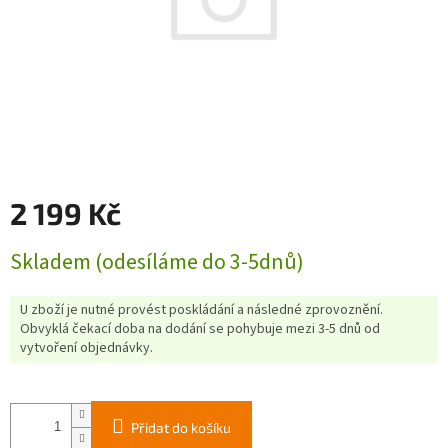
2 199 Kč
Měrná
Skladem (odesíláme do 3-5dnů)
cena:
U zboží je nutné provést poskládání a následné zprovoznění.
Obvyklá čekací doba na dodání se pohybuje mezi 3-5 dnů od
vytvoření objednávky.
Přidat do košíku