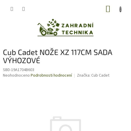
Přejít
NÁKUP
na
obsah
KOŠÍK
Cub Cadet NOŽE XZ 117CM SADA
VÝHOZOVÉ
SBD-19A1704B603
Průměrné
Neohodnoceno
Podrobnosti hodnocení
Značka:
Cub Cadet
hodnocení
produktu
je
0,0
z
5
hvězdiček.