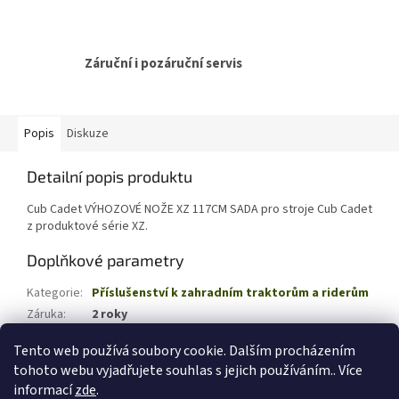
Záruční i pozáruční servis
Popis
Diskuze
Detailní popis produktu
Cub Cadet VÝHOZOVÉ NOŽE XZ 117CM SADA pro stroje Cub Cadet
z produktové série XZ.
Doplňkové parametry
Kategorie
:
Příslušenství k zahradním traktorům a riderům
Záruka
:
2 roky
EAN
:
4008423895308
Tento web používá soubory cookie. Dalším procházením
tohoto webu vyjadřujete souhlas s jejich používáním.. Více
Z
informací
zde
.