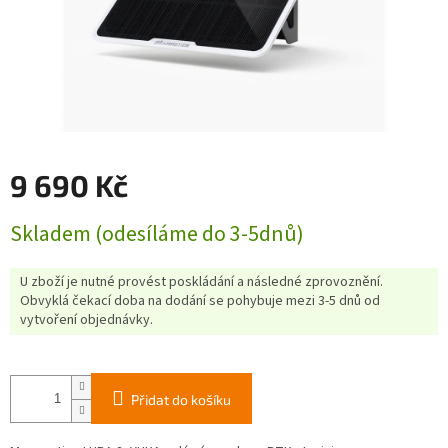
9 690 Kč
Měrná
Skladem (odesíláme do 3-5dnů)
cena:
U zboží je nutné provést poskládání a následné zprovoznění.
Obvyklá čekací doba na dodání se pohybuje mezi 3-5 dnů od
vytvoření objednávky.
Přidat do košíku