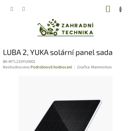
Přejít
NÁKUP
na
obsah
KOŠÍK
LUBA 2, YUKA solární panel sada
BK-MTL23SPU0001
Průměrné
Neohodnoceno
Podrobnosti hodnocení
Značka:
Mammotion
hodnocení
produktu
je
0,0
z
5
hvězdiček.