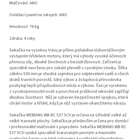
Mulčování: ANO
Ovládací panel na rukojeti: ANO
Hmotnost: 76 kg
Záruka: 4 roky
Sekačka na vysokou trávu je přímo poháněna nízkootáčkovým
výstupním hřídelem motoru, který má výhody vysoké účinnosti
přenosu síly, dlouhé životnosti a bezúdržbovosti. Zařízení je
speciálně navrženo pro sekání plevelů s vysokými stonky. Šířka
záběru 530 mm je vhodná zejména pro odplevelení sadů a všech
druhů travních porostů. Silný výkon a 3stupňová převodovka
poskytují lepší přizpůsobivost místu a výkonu. Šasi je vyrobeno
z vysokopevnostní oceli a povrchové práškové lakování zajišťují
dlouhou životnost. Nůž je vybaven bezpečnostní spojkou, která
chrání motor a hřídel, když je nůž vystaven okamžitému nárazu.
Sekačka WEIBANG WB BC 537 SCV je určena na středně velké až
velké travnaté plochy. Sekačka je především určena pro domácí
i profesionální mulčování s pojezdem. Sekačka WEIBANG WB BC
537 SCV vyniká speciálně tvarovaným pevným a masivním
ocelovým šasim a je také vybavena 3 rychlostní převodovkou.