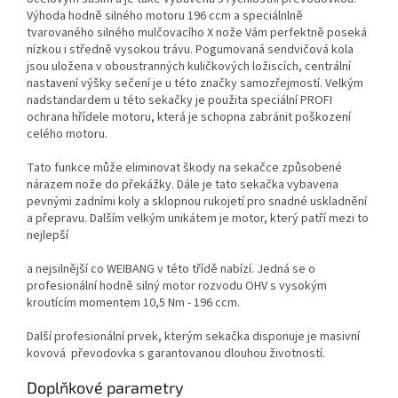
Výhoda hodně silného motoru 196 ccm a speciálnlně
tvarovaného silného mulčovacího X nože Vám perfektně poseká
nízkou i středně vysokou trávu. Pogumovaná sendvičová kola
jsou uložena v oboustranných kuličkových ložiscích, centrální
nastavení výšky sečení je u této značky samozřejmostí. Velkým
nadstandardem u této sekačky je použita speciální PROFI
ochrana hřídele motoru, která je schopna zabránit poškození
celého motoru.
Tato funkce může eliminovat škody na sekačce způsobené
nárazem nože do překážky. Dále je tato sekačka vybavena
pevnými zadními koly a sklopnou rukojetí pro snadné uskladnění
a přepravu. Dalším velkým unikátem je motor, který patří mezi to
nejlepší
a nejsilnější co WEIBANG v této třídě nabízí. Jedná se o
profesionální hodně silný motor rozvodu OHV s vysokým
kroutícím momentem 10,5 Nm - 196 ccm.
Další profesionální prvek, kterým sekačka disponuje je masivní
kovová převodovka s garantovanou dlouhou životností.
Doplňkové parametry