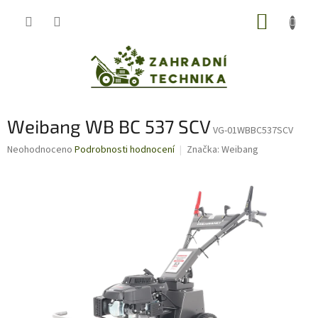
Přejít
NÁKUP
na
obsah
KOŠÍK
Weibang WB BC 537 SCV
VG-01WBBC537SCV
Průměrné
Neohodnoceno
Podrobnosti hodnocení
Značka:
Weibang
hodnocení
produktu
je
0,0
z
5
hvězdiček.