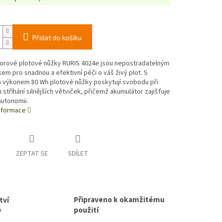
Přidat do košíku
orové plotové nůžky RURIS 4024e jsou nepostradatelným
m pro snadnou a efektivní péči o váš živý plot. S
 výkonem 80 Wh plotové nůžky poskytují svobodu při
 stříhání silnějších větviček, přičemž akumulátor zajišťuje
utonomii.
informace
ZEPTAT SE
SDÍLET
Připraveno k okamžitému
tví
použití
p