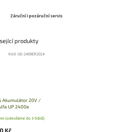
Záruční i pozáruční servis
sející produkty
Kód:
GD-2400ER2024
S Akumulátor 20V /
Alfa UP 2400e
em (odesíláme do 3-5dnů)
0 Kč