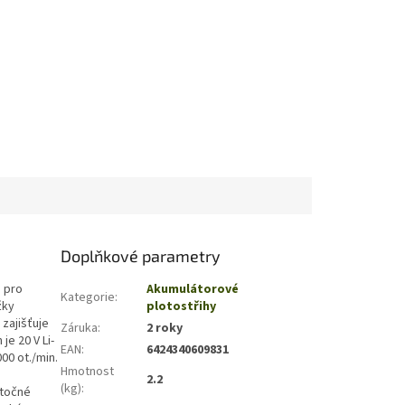
Doplňkové parametry
 pro
Akumulátorové
Kategorie
:
žky
plotostřihy
 zajišťuje
Záruka
:
2 roky
e 20 V Li-
EAN
:
6424340609831
00 ot./min.
Hmotnost
2.2
(kg)
:
otočné