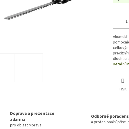
Akumulát
pomocníke
celkovým
precizním
dlouhou a
Detailní 
TISK
Doprava a prezentace
Odborné poradens
zdarma
a profesionální přístu
pro oblast Morava