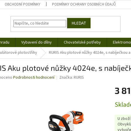
OBCHODNÍ PODMÍNKY
PODMÍNKY OCHRANY OSOBNÍCH ÚDAJŮ
HLEDAT
hradu
Vybavení do dílny
Chovatelské potřeby
Elektromob
látorové plotostřihy
RURIS Aku plotové nůžky 4024e, s nabíječkou 
IS Aku plotové nůžky 4024e, s nabíje
né
noceno
Podrobnosti hodnocení
Značka:
RURIS
ní
3 81
u
Měrná
Sklad
cena:
ek.
U zboží
Obvyklá
vytvoře