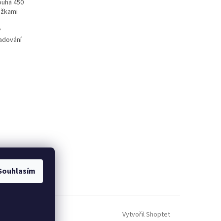
ouhá 450
ůžkami
P
adování
Souhlasím
Vytvořil Shoptet