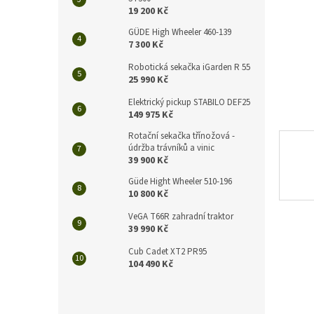
n
19 200 Kč
e
l
GÜDE High Wheeler 460-139
7 300 Kč
Robotická sekačka iGarden R 55
25 990 Kč
Elektrický pickup STABILO DEF25
149 975 Kč
Rotační sekačka třínožová -
údržba trávníků a vinic
39 900 Kč
Güde Hight Wheeler 510-196
10 800 Kč
VeGA T66R zahradní traktor
39 990 Kč
Cub Cadet XT2 PR95
104 490 Kč