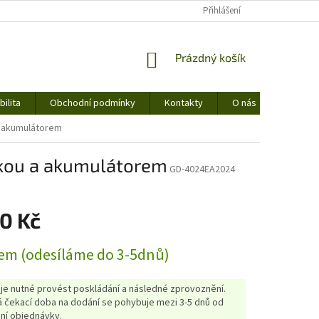
Přihlášení
NÁKUPNÍ
Prázdný košík
KOŠÍK
ilita
Obchodní podmínky
Kontakty
O nás
a akumulátorem
čkou a akumulátorem
GD-4024EA2024
0 Kč
em (odesíláme do 3-5dnů)
 je nutné provést poskládání a následné zprovoznění.
 čekací doba na dodání se pohybuje mezi 3-5 dnů od
ní objednávky.