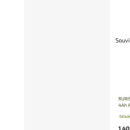
Souvi
RURI
4Ah 
Sklad
1 40