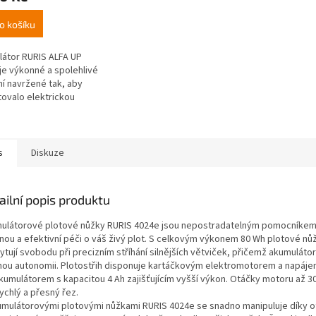
o košíku
átor RURIS ALFA UP
je výkonné a spolehlivé
ní navržené tak, aby
ovalo elektrickou
i efektivním způsobem.
enzován na 20 V, 4 Ah,
amená,...
s
Diskuze
ailní popis produktu
ulátorové plotové nůžky RURIS 4024e jsou nepostradatelným pomocníkem
nou a efektivní péči o váš živý plot. S celkovým výkonem 80 Wh plotové nů
tují svobodu při precizním stříhání silnějších větviček, přičemž akumulátor
hou autonomii. Plotostřih disponuje kartáčkovým elektromotorem a napájen j
akumulátorem s kapacitou 4 Ah zajišťujícím vyšší výkon. Otáčky motoru až 30
ychlý a přesný řez.
umulátorovými plotovými nůžkami RURIS 4024e se snadno manipuluje díky 