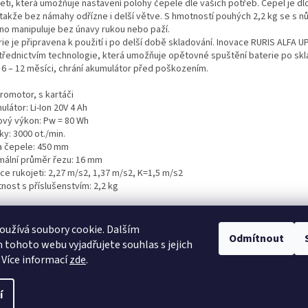
jeti, která umožňuje nastavení polohy čepele dle vašich potřeb. Čepel je dl
takže bez námahy odřízne i delší větve. S hmotností pouhých 2,2 kg se s n
no manipuluje bez únavy rukou nebo paží.
ie je připravena k použití i po delší době skladování. Inovace RURIS ALFA U
třednictvím technologie, která umožňuje opětovné spuštění baterie po skl
 6 – 12 měsíci, chrání akumulátor před poškozením.
romotor, s kartáči
látor: Li-Ion 20V 4 Ah
ový výkon: Pw = 80 Wh
y: 3000 ot./min.
a čepele: 450 mm
mální průměr řezu: 16 mm
ce rukojeti: 2,27 m/s2, 1,37 m/s2, K=1,5 m/s2
nost s příslušenstvím: 2,2 kg
ornění:
Nářadí se dodává s akumulátorem a nabíječkou.
ium-iontový akumulátor lze použít v různých typech zahradního nářadí.
užívá soubory cookie. Dalším
Odmítnout
tohoto webu vyjadřujete souhlas s jejich
 Více informací
zde
.
í
áva vyhrazena.