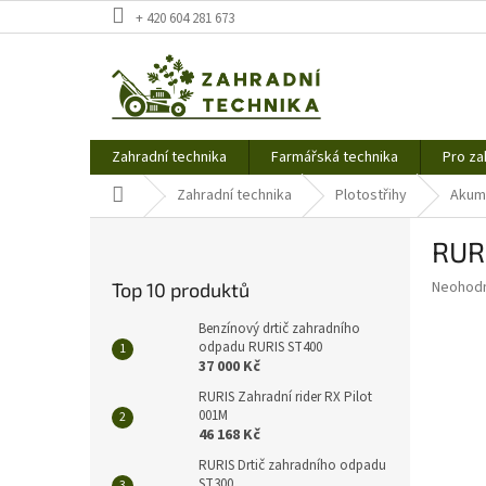
Přejít
+ 420 604 281 673
na
obsah
Zahradní technika
Farmářská technika
Pro za
Domů
Zahradní technika
Plotostřihy
Akumu
P
RUR
o
s
Průměr
Neohod
Top 10 produktů
t
hodnoce
r
produkt
Benzínový drtič zahradního
a
odpadu RURIS ST400
je
37 000 Kč
0,0
n
z
n
RURIS Zahradní rider RX Pilot
5
001M
í
hvězdič
46 168 Kč
p
a
RURIS Drtič zahradního odpadu
ST300