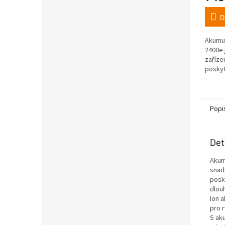
D
Akumul
2400e 
zaříze
poskyt
energi
Je dim
což zn
Popi
Det
Akum
snad
posky
dlou
Ion 
pro r
S ak