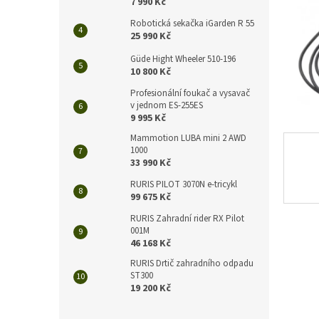
n
7 990 Kč
e
Robotická sekačka iGarden R 55
l
25 990 Kč
Güde Hight Wheeler 510-196
10 800 Kč
Profesionální foukač a vysavač
v jednom ES-255ES
9 995 Kč
Mammotion LUBA mini 2 AWD
1000
33 990 Kč
RURIS PILOT 3070N e-tricykl
99 675 Kč
RURIS Zahradní rider RX Pilot
001M
46 168 Kč
RURIS Drtič zahradního odpadu
ST300
19 200 Kč