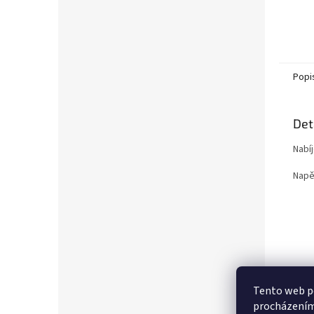
Popi
Det
Nabí
Napět
Tento web po
procházením 