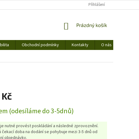
Přihlášení
NÁKUPNÍ
Prázdný košík
KOŠÍK
ilita
Obchodní podmínky
Kontakty
O nás
 Kč
em (odesíláme do 3-5dnů)
 je nutné provést poskládání a následné zprovoznění.
 čekací doba na dodání se pohybuje mezi 3-5 dnů od
ní objednávky.