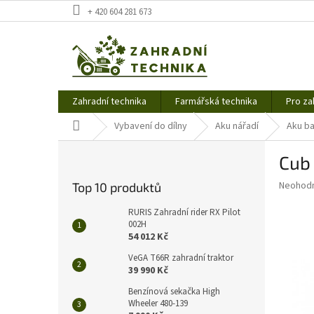
Přejít
+ 420 604 281 673
na
obsah
Zahradní technika
Farmářská technika
Pro za
Domů
Vybavení do dílny
Aku nářadí
Aku ba
P
Cub
o
s
Průměr
Neohod
Top 10 produktů
t
hodnoce
r
produkt
RURIS Zahradní rider RX Pilot
a
002H
je
54 012 Kč
0,0
n
z
n
VeGA T66R zahradní traktor
5
í
39 990 Kč
hvězdič
p
Benzínová sekačka High
a
Wheeler 480-139