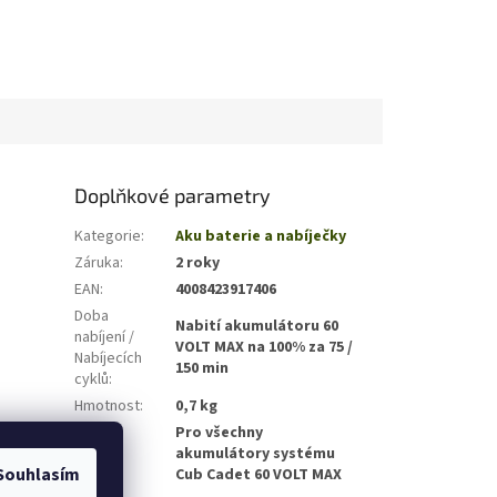
Doplňkové parametry
Kategorie
:
Aku baterie a nabíječky
Záruka
:
2 roky
EAN
:
4008423917406
Doba
Nabití akumulátoru 60
nabíjení /
VOLT MAX na 100% za 75 /
Nabíjecích
150 min
cyklů
:
Hmotnost
:
0,7 kg
Pro všechny
Vhodné
akumulátory systému
pro
:
Souhlasím
Cub Cadet 60 VOLT MAX