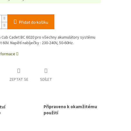
Přidat do košíku
a Cub Cadet BC 6020
pro všechny akumulátory systému
t 60V.
Napětí nabíječky : 230-240V, 50-60Hz.
informace
ZEPTAT SE
SDÍLET
Připraveno k okamžitému
tví
použití
p