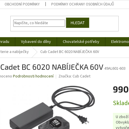
OBCHODNÍ PODMÍNKY
PODMÍNKY OCHRANY OSOBNÍCH ÚDAJŮ
HLEDAT
hradu
Vybavení do dílny
Chovatelské potřeby
Elektromob
terie a nabíječky
Cub Cadet BC 6020 NABÍJEČKA 60V
 Cadet BC 6020 NABÍJEČKA 60V
49AL601-603
né
noceno
Podrobnosti hodnocení
Značka:
Cub Cadet
ní
990
u
Měrná
Sklad
cena:
ek.
U zboží
Obvyklá
vytvoře