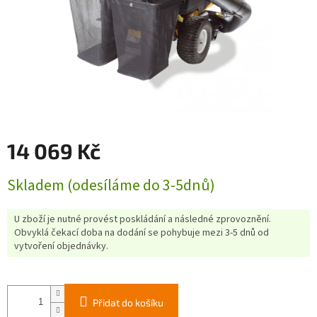
14 069 Kč
Měrná
Skladem (odesíláme do 3-5dnů)
cena:
U zboží je nutné provést poskládání a následné zprovoznění.
Obvyklá čekací doba na dodání se pohybuje mezi 3-5 dnů od
vytvoření objednávky.
Přidat do košíku