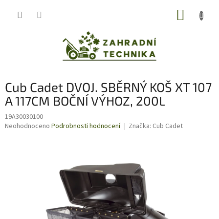
Přejít
NÁKUP
na
obsah
KOŠÍK
Cub Cadet DVOJ. SBĚRNÝ KOŠ XT 107
A 117CM BOČNÍ VÝHOZ, 200L
19A30030100
Průměrné
Neohodnoceno
Podrobnosti hodnocení
Značka:
Cub Cadet
hodnocení
produktu
je
0,0
z
5
hvězdiček.