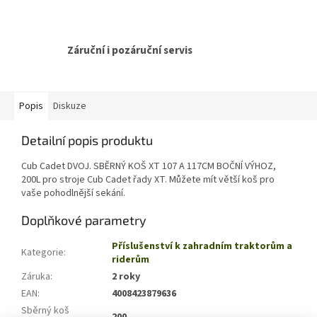
Záruční i pozáruční servis
Popis
Diskuze
Detailní popis produktu
Cub Cadet DVOJ. SBĚRNÝ KOŠ XT 107 A 117CM BOČNÍ VÝHOZ,
200L pro stroje Cub Cadet řady XT. Můžete mít větší koš pro
vaše pohodlnější sekání.
Doplňkové parametry
Příslušenství k zahradním traktorům a
Kategorie
:
riderům
Záruka
:
2 roky
EAN
:
4008423879636
Sběrný koš
200