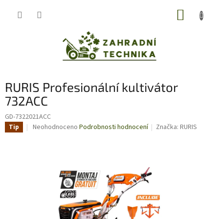
Přejít
NÁKUP
na
obsah
KOŠÍK
RURIS Profesionální kultivátor
732ACC
GD-7322021ACC
Průměrné
Neohodnoceno
Podrobnosti hodnocení
Značka:
RURIS
Tip
hodnocení
produktu
je
0,0
z
5
hvězdiček.