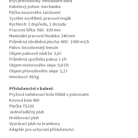
Kryt převodovky: mnodulární litina
Kabelový pohon: mechanika
Páčka nouzového zastavení
Systém osvětlení: pracovní maják
Rychlosti: 2 dopředu, 1 dozadu
Pracovní šířka: 560 - 830 mm
Maximální pracovní hloubka: 340 mm
Průměrná obráběná plocha: 600 - 1000 m2/h
Palivo: bezolovnatý benzin
Objem palivové nádrže: 3,6 l
Průměrná spotřeba paliva: 1 l/h
Objem motorového oleje: 0,6 l/h
Objem převodového oleje: 2,2 l
Hmotnost: 86 kg
Příslušenství v balení:
Pryžová nafukovací kola 500x8 s poloosami
Kovová kola 400
Plečka TS103
Jednořadličný pluh
Hrobkovací pluh
Vyorávací pluh na brambory
Adaptér pro uchycení příslušenství