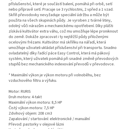
příslušenství, které je součástí balení, pomáhá při orbě, setí
nebo přípravě setí. Pracuje se 3 rychlostmi, 2 vpřed a 1 vzad.
Skříň převodovky nevyžaduje speciální údržbu a může být
použita na všech skupinách půdy. Je vyroben z tvárné litiny,
odolný vůči nárazům a mechanickému opotřebení. Díky plášti
získává kultivátor extra váhu, což mu umožňuje lépe proniknout
do země. Dokáže zpracovat i ty nejtěžší půdy přiloženými
ocelovými frézami. Kultivátor má skříňku na nářadí, která
umožňuje uživateli ukládat příslušenství při transportu. Snadno
ovladatelný díky řadící páce Easy Control, která má pákový
systém, který uživateli pomáhá při snadné změně převodových
stupňů bez mechanického indexování převodů v převodovce.
* Maximální výkon je výkon motoru při volnoběhu, bez
vzduchového filtru a výfuku.
Motor: RURIS
Druh motoru: 4-takt
Maximální výkon motoru: 8,5 HP
Čistý výkon motoru: 7,5 HP
Zdvihový objem: 208 cm3
Zapalování / startování: elektronické / manuální
Převod: pastorky v olejové lázni