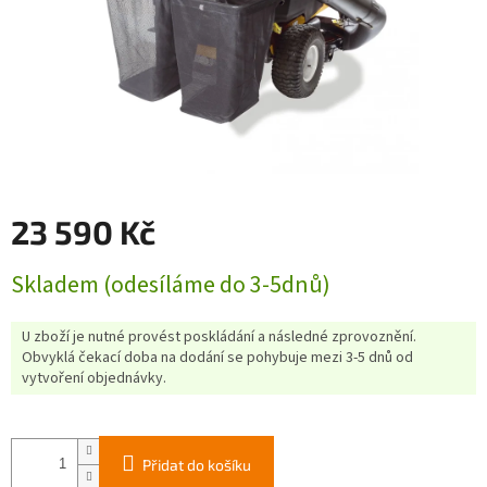
23 590 Kč
Měrná
Skladem (odesíláme do 3-5dnů)
cena:
U zboží je nutné provést poskládání a následné zprovoznění.
Obvyklá čekací doba na dodání se pohybuje mezi 3-5 dnů od
vytvoření objednávky.
Přidat do košíku