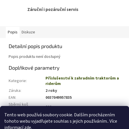
Záruční i pozáruční servis
Popis
Diskuze
Detailní popis produktu
Popis produktu není dostupný
Doplňkové parametry
Příslušenství k zahradním traktorům a
Kategorie
:
riderům
Záruka
:
2 roky
EAN
:
0037049957835
Sběrný koš
200
(kapacita)(l)
:
Tento web používá soubory cookie. Dalším procházením
tohoto webu vyjadřujete souhlas s jejich používáním.. Více
Z
informací
zde
.