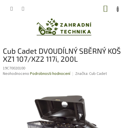
Přejít
NÁKUP
na
obsah
KOŠÍK
Cub Cadet DVOUDÍLNÝ SBĚRNÝ KOŠ
XZ1 107/XZ2 117i, 200L
19C70020100
Průměrné
Neohodnoceno
Podrobnosti hodnocení
Značka:
Cub Cadet
hodnocení
produktu
je
0,0
z
5
hvězdiček.