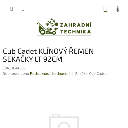
Přejít
NÁKUP
na
obsah
KOŠÍK
Cub Cadet KLÍNOVÝ ŘEMEN
SEKAČKY LT 92CM
19A1304A603
Průměrné
Neohodnoceno
Podrobnosti hodnocení
Značka:
Cub Cadet
hodnocení
produktu
je
0,0
z
5
hvězdiček.