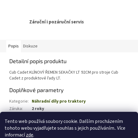
Záruční i pozáruční servis
Popis
Diskuze
Detailní popis produktu
Cub Cadet KLÍNOVÝ ŘEMEN SEKAČKY LT 92CM pro stroje Cub
Cadet z produktové řady LT.
Doplňkové parametry
Kategorie
:
Náhradní díly pro traktory
Záruka
:
2 roky
EAN
:
4008423895414
Tento web používá soubory cookie. Dalším procházením
tohoto webu vyjadřujete souhlas s jejich používáním.. Více
Z
informací
zde
.