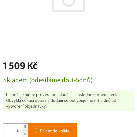
1 509 Kč
Měrná
Skladem (odesíláme do 3-5dnů)
cena:
U zboží je nutné provést poskládání a následné zprovoznění.
Obvyklá čekací doba na dodání se pohybuje mezi 3-5 dnů od
vytvoření objednávky.
Přidat do košíku