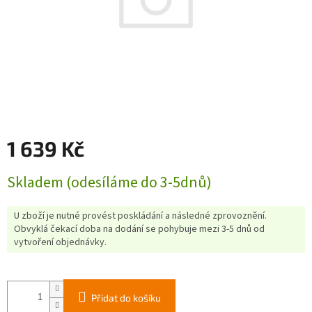
1 639 Kč
Měrná
Skladem (odesíláme do 3-5dnů)
cena:
U zboží je nutné provést poskládání a následné zprovoznění.
Obvyklá čekací doba na dodání se pohybuje mezi 3-5 dnů od
vytvoření objednávky.
Přidat do košíku