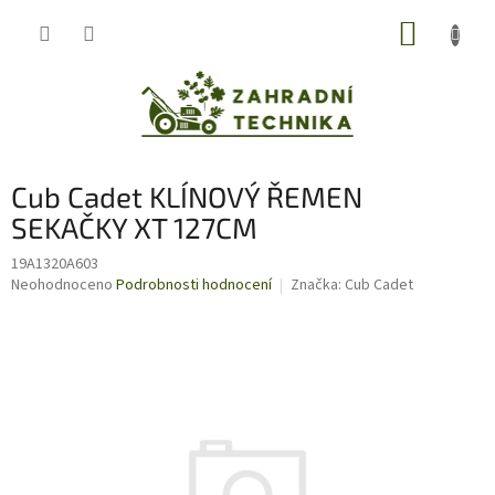
Přejít
NÁKUP
na
obsah
KOŠÍK
Cub Cadet KLÍNOVÝ ŘEMEN
SEKAČKY XT 127CM
19A1320A603
Průměrné
Neohodnoceno
Podrobnosti hodnocení
Značka:
Cub Cadet
hodnocení
produktu
je
0,0
z
5
hvězdiček.