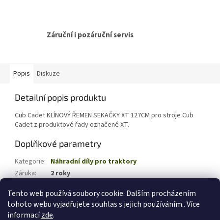
Záruční i pozáruční servis
Popis
Diskuze
Detailní popis produktu
Cub Cadet KLÍNOVÝ ŘEMEN SEKAČKY XT 127CM pro stroje Cub
Cadet z produktové řady označené XT.
Doplňkové parametry
Kategorie
:
Náhradní díly pro traktory
Záruka
:
2 roky
EAN
:
4008423895452
Tento web používá soubory cookie. Dalším procházením
tohoto webu vyjadřujete souhlas s jejich používáním.. Více
Z
informací
zde
.