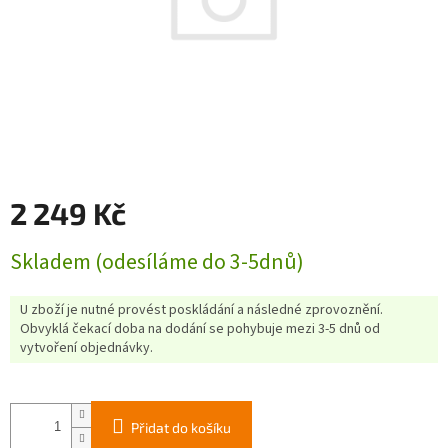
2 249 Kč
Měrná
Skladem (odesíláme do 3-5dnů)
cena:
U zboží je nutné provést poskládání a následné zprovoznění.
Obvyklá čekací doba na dodání se pohybuje mezi 3-5 dnů od
vytvoření objednávky.
Přidat do košíku