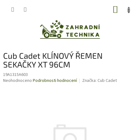
Přejít
NÁKUP
na
obsah
KOŠÍK
Cub Cadet KLÍNOVÝ ŘEMEN
SEKAČKY XT 96CM
19A1315A603
Průměrné
Neohodnoceno
Podrobnosti hodnocení
Značka:
Cub Cadet
hodnocení
produktu
je
0,0
z
5
hvězdiček.