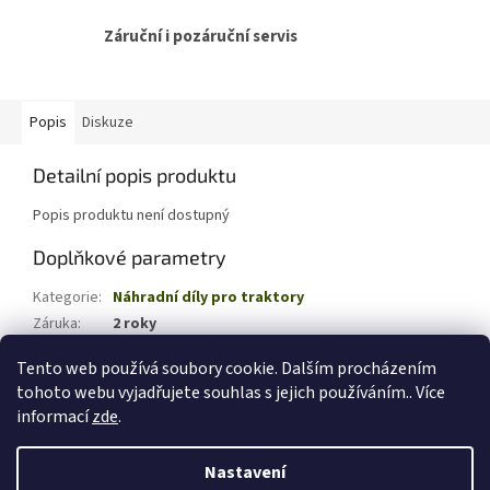
Záruční i pozáruční servis
Popis
Diskuze
Detailní popis produktu
Popis produktu není dostupný
Doplňkové parametry
Kategorie
:
Náhradní díly pro traktory
Záruka
:
2 roky
EAN
:
4008423895483
Tento web používá soubory cookie. Dalším procházením
tohoto webu vyjadřujete souhlas s jejich používáním.. Více
Z
informací
zde
.
á
Vytvořil Shoptet
p
Nastavení
a