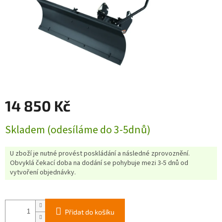
14 850 Kč
Měrná
Skladem (odesíláme do 3-5dnů)
cena:
U zboží je nutné provést poskládání a následné zprovoznění.
Obvyklá čekací doba na dodání se pohybuje mezi 3-5 dnů od
vytvoření objednávky.
Přidat do košíku