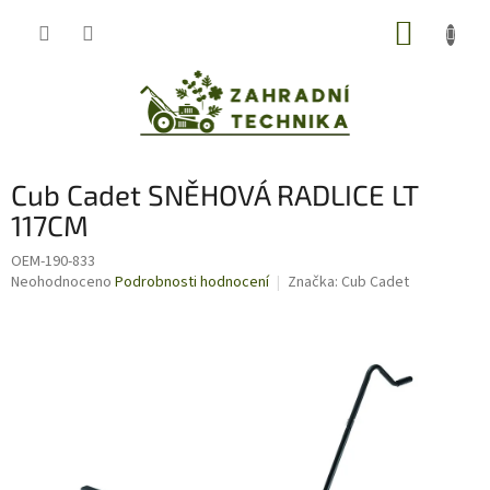
Přejít
NÁKUP
na
obsah
KOŠÍK
Cub Cadet SNĚHOVÁ RADLICE LT
117CM
OEM-190-833
Průměrné
Neohodnoceno
Podrobnosti hodnocení
Značka:
Cub Cadet
hodnocení
produktu
je
0,0
z
5
hvězdiček.