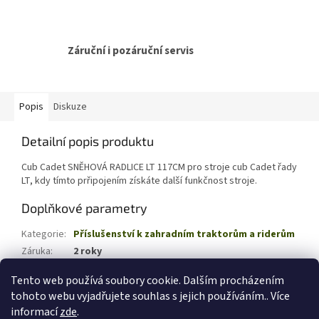
Záruční i pozáruční servis
Popis
Diskuze
Detailní popis produktu
Cub Cadet SNĚHOVÁ RADLICE LT 117CM pro stroje cub Cadet řady
LT, kdy tímto prřipojením získáte další funkčnost stroje.
Doplňkové parametry
Kategorie
:
Příslušenství k zahradním traktorům a riderům
Záruka
:
2 roky
EAN
:
4008423807684
Tento web používá soubory cookie. Dalším procházením
tohoto webu vyjadřujete souhlas s jejich používáním.. Více
Z
informací
zde
.