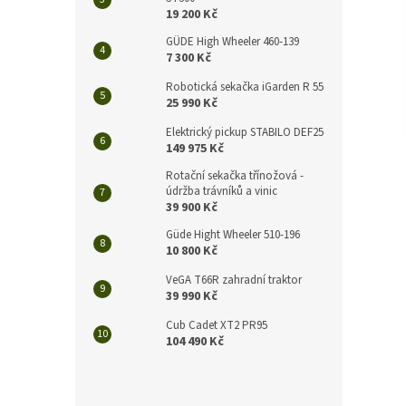
n
19 200 Kč
e
l
GÜDE High Wheeler 460-139
7 300 Kč
Robotická sekačka iGarden R 55
25 990 Kč
Elektrický pickup STABILO DEF25
149 975 Kč
Rotační sekačka třínožová -
údržba trávníků a vinic
39 900 Kč
Güde Hight Wheeler 510-196
10 800 Kč
VeGA T66R zahradní traktor
39 990 Kč
Cub Cadet XT2 PR95
104 490 Kč