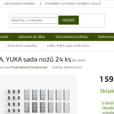
OBCHODNÍ PODMÍNKY
PODMÍNKY OCHRANY OSOBNÍCH ÚDAJŮ
HLEDAT
hradu
Vybavení do dílny
Chovatelské potřeby
Elektromob
Robotické sekačky
LUBA, YUKA sada nožů 24 ks
A, YUKA sada nožů 24 ks
BK-LB001
né
noceno
Podrobnosti hodnocení
Značka:
Mammotion
ní
1 59
u
Měrná
Sklad
cena:
ek.
U zboží
Obvyklá
vytvoře