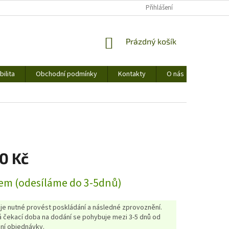
Přihlášení
NÁKUPNÍ
Prázdný košík
KOŠÍK
ilita
Obchodní podmínky
Kontakty
O nás
0 Kč
em (odesíláme do 3-5dnů)
 je nutné provést poskládání a následné zprovoznění.
 čekací doba na dodání se pohybuje mezi 3-5 dnů od
ní objednávky.