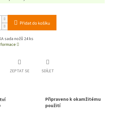
Přidat do košíku
KA sada nožů 24 ks
informace
ZEPTAT SE
SDÍLET
Připraveno k okamžitému
tví
použití
p