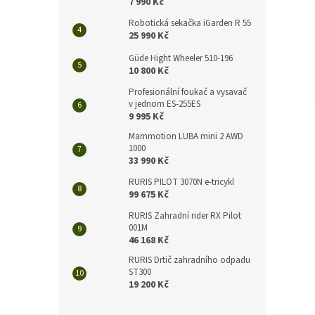
n
7 990 Kč
e
Robotická sekačka iGarden R 55
l
25 990 Kč
Güde Hight Wheeler 510-196
10 800 Kč
Profesionální foukač a vysavač
v jednom ES-255ES
9 995 Kč
Mammotion LUBA mini 2 AWD
1000
33 990 Kč
RURIS PILOT 3070N e-tricykl
99 675 Kč
RURIS Zahradní rider RX Pilot
001M
46 168 Kč
RURIS Drtič zahradního odpadu
ST300
19 200 Kč