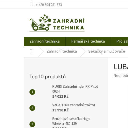
Přejít
+ 420 604 281 673
na
obsah
Zahradní technika
Farmářská technika
Pro za
Domů
Zahradní technika
Sekačky a mulčovače
P
LUBA
o
s
Průměr
Neohod
Top 10 produktů
t
hodnoce
r
produkt
RURIS Zahradní rider RX Pilot
a
002H
je
54 012 Kč
0,0
n
z
n
VeGA T66R zahradní traktor
5
í
39 990 Kč
hvězdič
p
Benzínová sekačka High
a
Wheeler 480-139