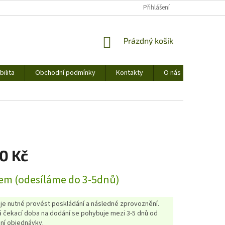
Přihlášení
NÁKUPNÍ
Prázdný košík
KOŠÍK
ilita
Obchodní podmínky
Kontakty
O nás
0 Kč
em (odesíláme do 3-5dnů)
 je nutné provést poskládání a následné zprovoznění.
 čekací doba na dodání se pohybuje mezi 3-5 dnů od
ní objednávky.