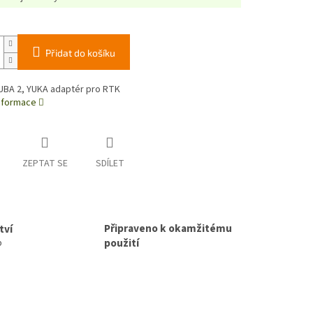
Přidat do košíku
LUBA 2, YUKA adaptér pro RTK
informace
ZEPTAT SE
SDÍLET
Připraveno k okamžitému
tví
použití
p