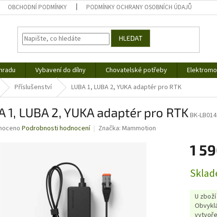
OBCHODNÍ PODMÍNKY
PODMÍNKY OCHRANY OSOBNÍCH ÚDAJŮ
HLEDAT
hradu
Vybavení do dílny
Chovatelské potřeby
Elektromob
Příslušenství
LUBA 1, LUBA 2, YUKA adaptér pro RTK
 1, LUBA 2, YUKA adaptér pro RTK
BK-LB014
né
noceno
Podrobnosti hodnocení
Značka:
Mammotion
ní
1 59
u
Měrná
Sklad
cena:
ek.
U zboží
Obvyklá
vytvoře