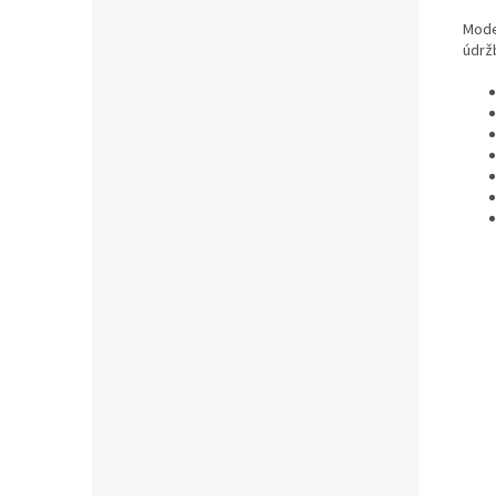
Model
údržb