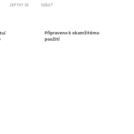
ZEPTAT SE
SDÍLET
Připraveno k okamžitému
tví
použití
p