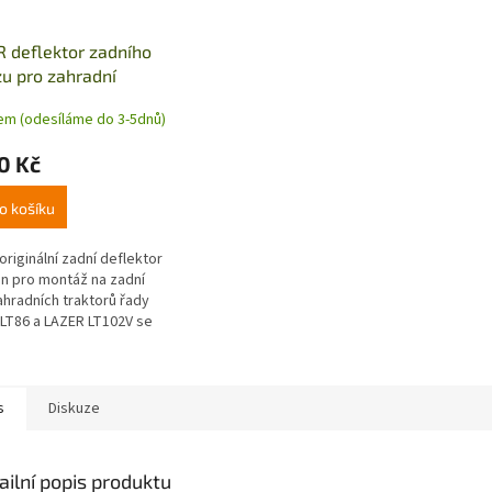
 deflektor zadního
u pro zahradní
or LT86 a LT102V
em (odesíláme do 3-5dnů)
0 Kč
o košíku
originální zadní deflektor
en pro montáž na zadní
ahradních traktorů řady
LT86 a LAZER LT102V se
 výhozem. Deflektor se
 instaluje namísto...
s
Diskuze
ailní popis produktu