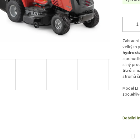
Zahradní 
velkých p
hydrost
a pohodln
silný pro
litrů
a m
stromů či
Model LT 
spolehliv
Detailní 