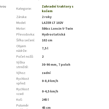
livou
Zahradní traktory s
Kategorie
:
košem
Záruka
:
2 roky
Model
:
LAZER LT 102V
Motor
:
586cc Loncin V-Twin
Převodovka
:
Hydrostatická
Šířka sečení
:
102 cm
Objem
7,5 l
nádrže
:
Počet nožů
:
2
Výška
30-90 mm, 7 poloh
strniště
:
Výhoz
:
zadní
Rychlost
0-8,8 km/h
vpřed
:
Rychlost
0-4,5 km/h
vzad
:
Koš
:
245 l
Poloměr
45 cm