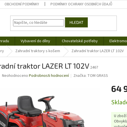
OBCHODNÍ PODMÍNKY
PODMÍNKY OCHRANY OSOBNÍCH ÚDAJŮ
HLEDAT
hradu
Vybavení do dílny
Chovatelské potřeby
Elektromob
ery
Zahradní traktory s košem
Zahradní traktor LAZER LT 102V
adní traktor LAZER LT 102V
2467
Průměrné
Neohodnoceno
Podrobnosti hodnocení
Značka:
TOM GRASS
hodnocení
produktu
64 
je
0,0
Měrná
Sklad
z
cena:
5
hvězdiček.
U zboží
Obvyklá
vytvoře