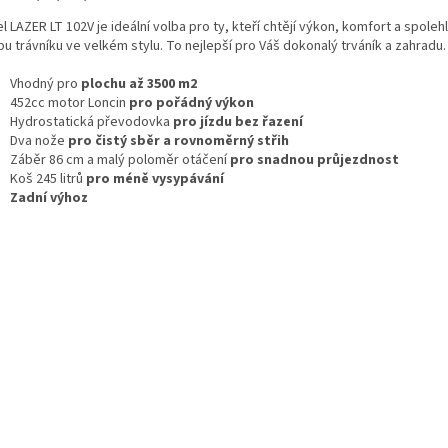
 LAZER LT 102V je ideální volba pro ty, kteří chtějí výkon, komfort a spoleh
u trávníku ve velkém stylu. To nejlepší pro Váš dokonalý trváník a zahradu.
Vhodný pro
plochu až 3500 m2
452cc motor Loncin
pro pořádný výkon
Hydrostatická převodovka
pro jízdu bez řazení
Dva nože
pro čistý sběr a rovnoměrný střih
Záběr 86 cm a malý poloměr otáčení
pro snadnou průjezdnost
Koš 245 litrů
pro méně vysypávání
Zadní výhoz