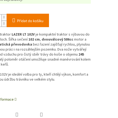
Přidat do košíku
traktor
LAZER LT 102V
je kompaktní traktor s výbavou do
loch. Šířka sečení
102 cm
,
dvouválcový 586cc
motor a
atická převodovka
bez řazení zajišťují rychlou, plynulou
ou práci i na rozsáhlejším pozemku. Dva nože vytvářejí
ud vzduchu pro čistý sběr trávy do koše o objemu
245
alý poloměr otáčení umožňuje snadné manévrování kolem
 keřů.
102V je ideální volba pro ty, kteří chtějí výkon, komfort a
ou údržbu trávníku ve velkém stylu.
informace