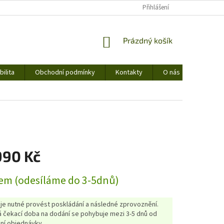
Přihlášení
NÁKUPNÍ
Prázdný košík
KOŠÍK
ilita
Obchodní podmínky
Kontakty
O nás
990 Kč
em (odesíláme do 3-5dnů)
 je nutné provést poskládání a následné zprovoznění.
 čekací doba na dodání se pohybuje mezi 3-5 dnů od
ní objednávky.