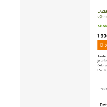
LAZER
výhoz
trakt
Sklad
1 99
D
Tento 
je urč
čelo z
LAZER 
zadním
snadno
Popi
Det