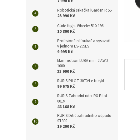
n
7 990 Kč
e
Robotická sekačka iGarden R 55
l
25 990 Kč
Güde Hight Wheeler 510-196
10 800 Kč
Profesionální foukač a vysavač
v jednom ES-255ES
9 995 Kč
Mammotion LUBA mini 2 AWD
1000
33 990 Kč
RURIS PILOT 3070N e-tricykl
99 675 Kč
RURIS Zahradní rider RX Pilot
001M
46 168 Kč
RURIS Drtič zahradního odpadu
ST300
19 200 Kč