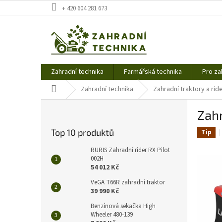
Přejít
+ 420 604 281 673
na
obsah
Zahradní technika
Farmářská technika
Pro za
Domů
Zahradní technika
Zahradní traktory a rid
P
Zahr
o
s
Top 10 produktů
Tip
t
r
RURIS Zahradní rider RX Pilot
a
002H
54 012 Kč
n
n
VeGA T66R zahradní traktor
í
39 990 Kč
p
Benzínová sekačka High
a
Wheeler 480-139