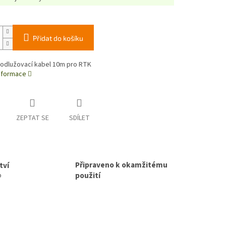
Přidat do košíku
rodlužovací kabel 10m pro RTK
informace
ZEPTAT SE
SDÍLET
Připraveno k okamžitému
tví
použití
p