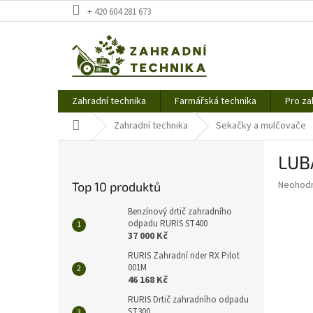
Přejít
+ 420 604 281 673
na
obsah
Zahradní technika
Farmářská technika
Pro za
Domů
Zahradní technika
Sekačky a mulčovače
P
LUB
o
s
Průměr
Neohod
Top 10 produktů
t
hodnoce
r
produkt
Benzínový drtič zahradního
a
odpadu RURIS ST400
je
37 000 Kč
0,0
n
z
n
RURIS Zahradní rider RX Pilot
5
001M
í
hvězdič
46 168 Kč
p
a
RURIS Drtič zahradního odpadu
ST300