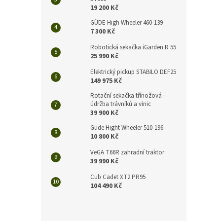
n
19 200 Kč
e
l
GÜDE High Wheeler 460-139
7 300 Kč
Robotická sekačka iGarden R 55
25 990 Kč
Elektrický pickup STABILO DEF25
149 975 Kč
Rotační sekačka třínožová -
údržba trávníků a vinic
39 900 Kč
Güde Hight Wheeler 510-196
10 800 Kč
VeGA T66R zahradní traktor
39 990 Kč
Cub Cadet XT2 PR95
104 490 Kč