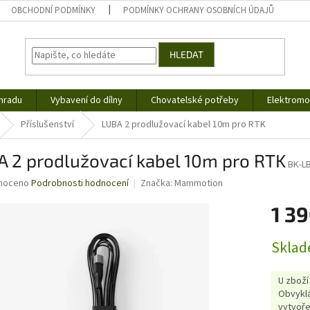
OBCHODNÍ PODMÍNKY
PODMÍNKY OCHRANY OSOBNÍCH ÚDAJŮ
HLEDAT
hradu
Vybavení do dílny
Chovatelské potřeby
Elektromob
Příslušenství
LUBA 2 prodlužovací kabel 10m pro RTK
A 2 prodlužovací kabel 10m pro RTK
BK-L
né
noceno
Podrobnosti hodnocení
Značka:
Mammotion
ní
1 39
u
Měrná
Sklad
cena:
ek.
U zboží
Obvyklá
vytvoře