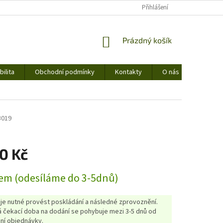
Přihlášení
NÁKUPNÍ
Prázdný košík
KOŠÍK
ilita
Obchodní podmínky
Kontakty
O nás
B019
0 Kč
em (odesíláme do 3-5dnů)
 je nutné provést poskládání a následné zprovoznění.
 čekací doba na dodání se pohybuje mezi 3-5 dnů od
ní objednávky.