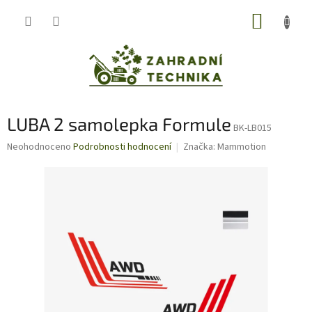
Přejít
NÁKUP
na
obsah
KOŠÍK
LUBA 2 samolepka Formule
BK-LB015
Průměrné
Neohodnoceno
Podrobnosti hodnocení
Značka:
Mammotion
hodnocení
produktu
je
0,0
z
5
hvězdiček.