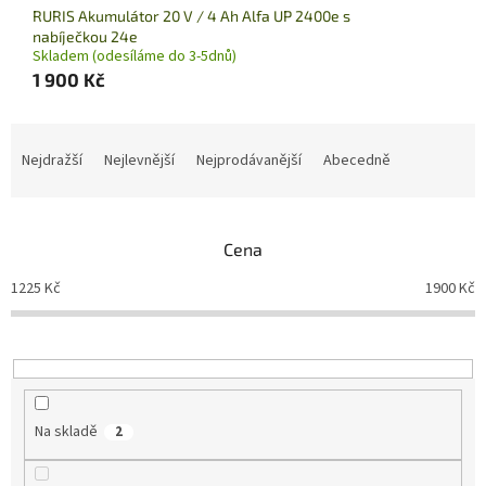
RURIS Akumulátor 20 V / 4 Ah Alfa UP 2400e s
nabíječkou 24e
Skladem (odesíláme do 3-5dnů)
1 900 Kč
Ř
a
Nejdražší
Nejlevnější
Nejprodávanější
Abecedně
z
e
n
Cena
í
p
1225
Kč
1900
Kč
r
o
d
u
k
t
Na skladě
2
ů