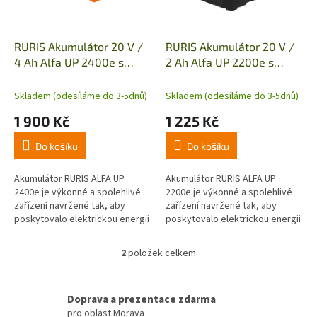
r
o
d
RURIS Akumulátor 20 V /
RURIS Akumulátor 20 V /
u
4 Ah Alfa UP 2400e s
2 Ah Alfa UP 2200e s
k
nabíječkou 24e
nabíječkou 24e
t
Skladem (odesíláme do 3-5dnů)
Skladem (odesíláme do 3-5dnů)
ů
1 900 Kč
1 225 Kč
Do košíku
Do košíku
Akumulátor RURIS ALFA UP
Akumulátor RURIS ALFA UP
2400e je výkonné a spolehlivé
2200e je výkonné a spolehlivé
zařízení navržené tak, aby
zařízení navržené tak, aby
poskytovalo elektrickou energii
poskytovalo elektrickou energii
efektivním způsobem. Je
efektivním způsobem.
dimenzován na 20 V, 4 Ah, což
Doporučená provozní teplota
2
položek celkem
O
znamená,...
baterie je...
v
l
á
Doprava a prezentace zdarma
d
pro oblast Morava