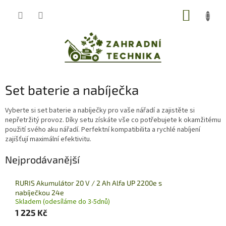
Přejít
NÁKUP
na
obsah
KOŠÍK
Set baterie a nabíječka
Vyberte si set baterie a nabíječky pro vaše nářadí a zajistěte si
nepřetržitý provoz. Díky setu získáte vše co potřebujete k okamžitému
použití svého aku nářadí. Perfektní kompatibilita a rychlé nabíjení
zajišťují maximální efektivitu.
Nejprodávanější
RURIS Akumulátor 20 V / 2 Ah Alfa UP 2200e s
nabíječkou 24e
Skladem (odesíláme do 3-5dnů)
1 225 Kč