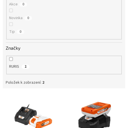
Akce
0
Novinka
0
Tip
0
Značky
RURIS
2
Položek k zobrazení:
2
V
ý
p
i
s
p