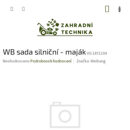
Přejít
NÁKUP
na
obsah
KOŠÍK
WB sada silniční - maják
VG-18Y1104
Průměrné
Neohodnoceno
Podrobnosti hodnocení
Značka:
Weibang
hodnocení
produktu
je
0,0
z
5
hvězdiček.