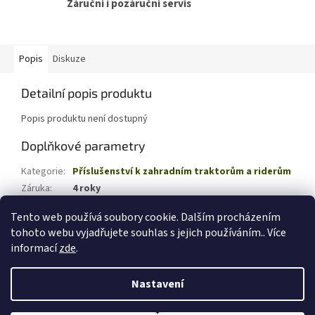
Záruční i pozáruční servis
Popis
Diskuze
Detailní popis produktu
Popis produktu není dostupný
Doplňkové parametry
Kategorie
:
Příslušenství k zahradním traktorům a riderům
Záruka
:
4 roky
EAN
:
!!!0
Tento web používá soubory cookie. Dalším procházením
tohoto webu vyjadřujete souhlas s jejich používáním.. Více
Z
informací
zde
.
á
Vytvořil Shoptet
p
Nastavení
a
t