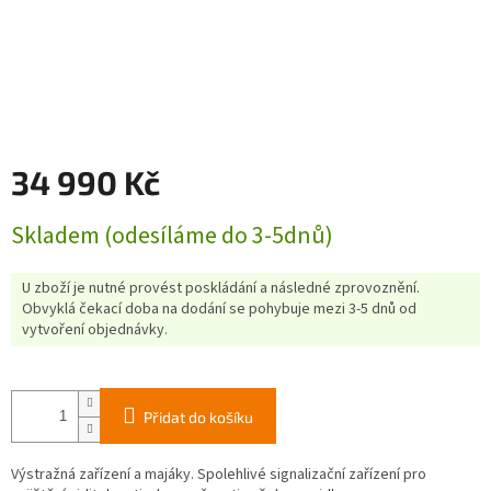
34 990 Kč
Měrná
Skladem (odesíláme do 3-5dnů)
cena:
U zboží je nutné provést poskládání a následné zprovoznění.
Obvyklá čekací doba na dodání se pohybuje mezi 3-5 dnů od
vytvoření objednávky.
Přidat do košíku
Výstražná zařízení a
majáky
. Spolehlivé signalizační zařízení pro