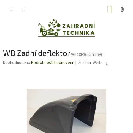
Přejít
NÁKUP
na
obsah
KOŠÍK
WB Zadní deflektor
VG-18E3665-Y0698
Průměrné
Neohodnoceno
Podrobnosti hodnocení
Značka:
Weibang
hodnocení
produktu
je
0,0
z
5
hvězdiček.