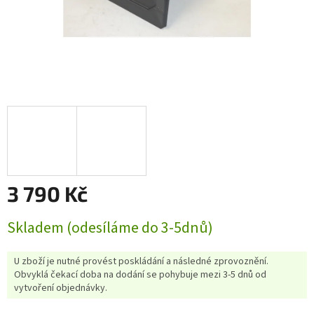
3 790 Kč
Měrná
Skladem (odesíláme do 3-5dnů)
cena:
U zboží je nutné provést poskládání a následné zprovoznění.
Obvyklá čekací doba na dodání se pohybuje mezi 3-5 dnů od
vytvoření objednávky.