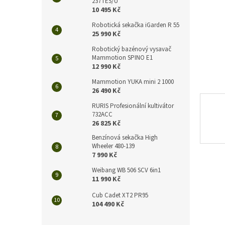
n
237TES/U
10 495 Kč
e
l
Robotická sekačka iGarden R 55
25 990 Kč
Robotický bazénový vysavač
Mammotion SPINO E1
12 990 Kč
Mammotion YUKA mini 2 1000
26 490 Kč
RURIS Profesionální kultivátor
732ACC
26 825 Kč
Benzínová sekačka High
Wheeler 480-139
7 990 Kč
Weibang WB 506 SCV 6in1
11 990 Kč
Cub Cadet XT2 PR95
104 490 Kč