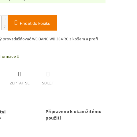
Přidat do košíku
ý provzdušňovač WEIBANG WB 384 RC s košem a profi
informace
ZEPTAT SE
SDÍLET
Připraveno k okamžitému
tví
použití
p