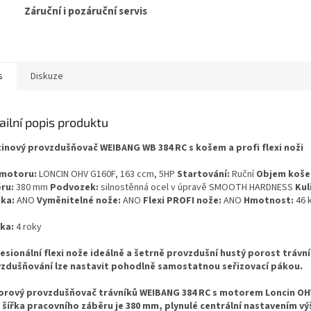
Záruční i pozáruční servis
s
Diskuze
ailní popis produktu
inový provzdušňovač WEIBANG WB 384 RC s košem a profi flexi noži
 motoru:
LONCIN OHV G160F, 163 ccm, 5HP
Startování:
Ruční
Objem koše
ěru:
380 mm
Podvozek:
silnostěnná ocel v úpravě SMOOTH HARDNESS
Kul
ska:
ANO
Vyměnitelné nože:
ANO
Flexi PROFI nože:
ANO
Hmotnost:
46 
uka:
4 roky
esionální flexi nože ideálně a šetrně provzdušní hustý porost trávn
zdušňování lze nastavit pohodlně samostatnou seřizovací pákou.
rový provzdušňovač trávníků WEIBANG 384 RC s motorem Loncin OH
 šířka pracovního záběru je 380 mm, plynulé centrální nastavením vý