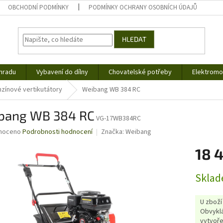
OBCHODNÍ PODMÍNKY
PODMÍNKY OCHRANY OSOBNÍCH ÚDAJŮ
HLEDAT
hradu
Vybavení do dílny
Chovatelské potřeby
Elektromob
zínové vertikutátory
Weibang WB 384 RC
bang WB 384 RC
VG-17WB384RC
né
noceno
Podrobnosti hodnocení
Značka:
Weibang
ní
18 
u
Měrná
Sklad
cena:
ek.
U zboží
Obvyklá
vytvoře