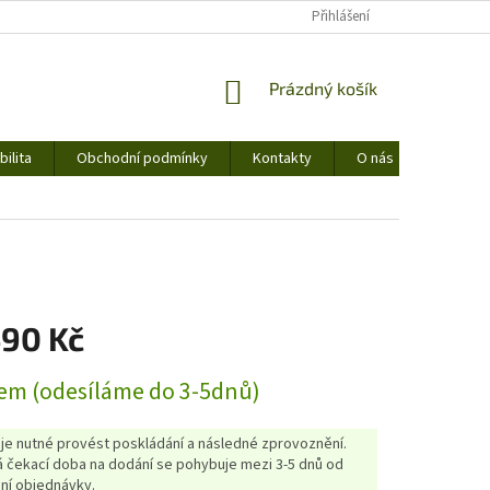
Přihlášení
NÁKUPNÍ
Prázdný košík
KOŠÍK
ilita
Obchodní podmínky
Kontakty
O nás
490 Kč
em (odesíláme do 3-5dnů)
 je nutné provést poskládání a následné zprovoznění.
 čekací doba na dodání se pohybuje mezi 3-5 dnů od
ní objednávky.