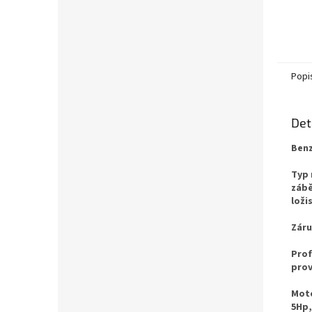
Popi
Det
Benz
Typ
záb
loži
Zár
Prof
prov
Moto
5Hp,