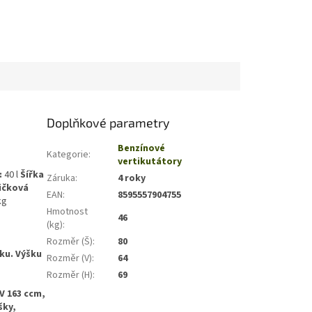
Doplňkové parametry
Benzínové
Kategorie
:
vertikutátory
:
40 l
Šířka
Záruka
:
4 roky
ičková
EAN
:
8595557904755
kg
Hmotnost
46
(kg)
:
Rozměr (Š)
:
80
íku. Výšku
Rozměr (V)
:
64
Rozměr (H)
:
69
V 163 ccm,
šky,