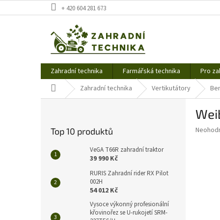
Přejít
+ 420 604 281 673
na
obsah
Zahradní technika
Farmářská technika
Pro za
Domů
Zahradní technika
Vertikutátory
Ben
P
Wei
o
s
Průměr
Neohod
Top 10 produktů
t
hodnoce
r
produkt
VeGA T66R zahradní traktor
a
je
39 990 Kč
0,0
n
RURIS Zahradní rider RX Pilot
z
n
002H
5
í
54 012 Kč
hvězdič
p
Vysoce výkonný profesionální
a
křovinořez se U-rukojetí SRM-