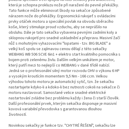
která je schopna prokluzu nože při naražení do pevné překážky.
Tato funkce může eliminovat škody na sekačce způsobené
nárazem nože do překážky. Ergonomická rukojeť s ovládacími
prvky otáček motoru a speciální povlak na obvodu sběracího
koše, který stimuluje proud vzduchu, aby se neprášilo na
obsluhu. Dále je tato sekačka vybavena pevnými zadními koly a
sklopnou rukojetí pro snadné uskladnění a přepravu. Masivní žačí
nůž s mohutnými vyhazovacími "lopatami - tzv. BIG BLADE" a
velký koš spolu se zajímavou cenou dělají z této sekačky
WEIBANG WB 506 SCVE 6in1 + elektro start kvalitního pomocníka s
bojem proti zelenému živlu. Dalším velkým unikátem je motor,
který patří mezi to nejlepší co WEIBANG v dané třídě nabízí.
Jedná se o profeisonální silný motor rozvodu OHV o výkonu 6 HP
a vysokým kroutícím momentem 9,5 Nm - 166 ccm. Velkou
výhodou tohoto motoru je automatický sytič, tzn. že sekačku
nastartujete kdyko-li a kdoko-li bez nutnosti cokoli na sekačce či
motoru nastavovat. Samostané velice snadné elektrické
nastartování zvládne bez problému každy i žena či starší člověk.
Další profesionální prvek, kterým sekačka disponuje je masivní
kovová variabilní převodovka s garantovanou dlouhou
životností.
Novinkou sekačky je funkce tzv. "CHYTRÉ ŘEŠENÍ", sekačku lze