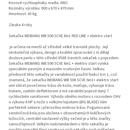
Kovové rychloupínáky madla: ANO
Rozměry výrobku: 900 x 670 x 470 mm
Hmotnost: 43 kg
Záruka 4 roky
Sekačka WEIBANG WB 506 SCVE 6in1 RED LINE + elektro start
je určena na menší až středně velké travnaté plochy. Její
neskutečná výbava, design a kvalitní zpracování z ní dělají
doslova perlu v této střední třídě travních sekaček s pojezdem.
Sekačka WEIBANG WB 506 SCVE 6in1 + elektro start vyniká
speciálním pevným a masivním ocelovým šasim. Velkou
předností této sekačky je variabilnost použití funkcí 6 in 1, což
znamená, že sekačka WEIBANG WB 506 SCVE 6in1+ elektro start
umí sbírat posečenou trávu do koše, mulčuje, vyhazuje trávu
bokem, zadním deflektorem a má variabilní pojezd daný 7
rychlostním variátorem. Výhoda silného motoru s rozvodem OHV
o výkonu 6 HP a nože s velkými lopatami (BIG BLADE) Vám
perfektně sebere i přerostlou mokrou trávu. Pogumovaná
sendvičová kola jsou uložena v oboustranných kuličkových
ložiscích, centrální nastavení výšky sečení je u této značky
samozřejmostí. Velkým nadstandardem u této sekačky je
použita speciální třecí spojka na noži sekačky pod unášečem,