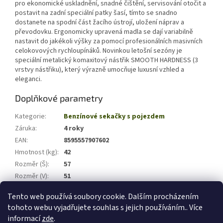
pro ekonomické uskladnění, snadné čištění, servisování otočit a
postavit na zadní speciální patky šasí, tímto se snadno
dostanete na spodní část žacího ústrojí, uložení náprav a
převodovku. Ergonomicky upravená madla se dají variabilně
nastavit do jakékoli výšky za pomocí profesionálních masivních
celokovových rychloupínáků. Novinkou letošní sezóny je
speciální metalický komaxitový nástřik SMOOTH HARDNESS (3
vrstvy nástřiku), který výrazně umocňuje luxusní vzhled a
eleganci.
Doplňkové parametry
Kategorie
:
Benzínové sekačky s pojezdem
Záruka
:
4 roky
EAN
:
8595557907602
Hmotnost (kg)
:
42
Rozměr (Š)
:
57
Rozměr (V)
:
51
Rozměr (H)
:
99
Tento web používá soubory cookie. Dalším procházením
tohoto webu vyjadřujete souhlas s jejich používáním.. Více
Z
informací
zde
.