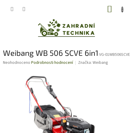
Přejít
NÁKUP
na
obsah
KOŠÍK
Weibang WB 506 SCVE 6in1
VG-01WB506SCVE
Průměrné
Neohodnoceno
Podrobnosti hodnocení
Značka:
Weibang
hodnocení
produktu
je
0,0
z
5
hvězdiček.