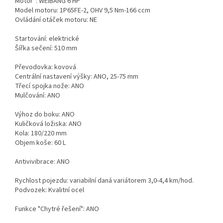
Motor*: WEIBANG 6 HP
Model motoru: 1P65FE-2, OHV 9,5 Nm-166 ccm
Ovládání otáček motoru: NE
Startování: elektrické
Šířka sečení: 510 mm
Převodovka: kovová
Centrální nastavení výšky: ANO, 25-75 mm
Třecí spojka nože: ANO
Mulčování: ANO
Výhoz do boku: ANO
Kuličková ložiska: ANO
Kola: 180/220 mm
Objem koše: 60 L
Antivivibrace: ANO
Rychlost pojezdu: variabilní daná variátorem 3,0-4,4 km/hod.
Podvozek: Kvalitní ocel
Funkce "Chytré řešení": ANO