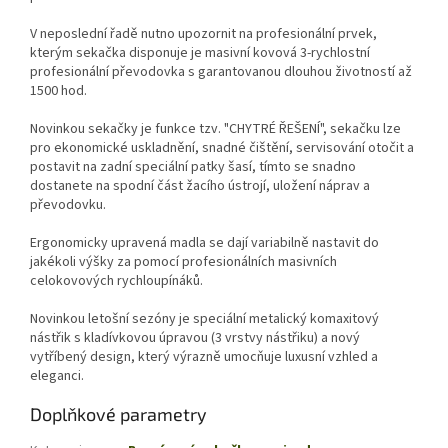
V neposlední řadě nutno upozornit na profesionální prvek,
kterým sekačka disponuje je masivní kovová 3-rychlostní
profesionální převodovka s garantovanou dlouhou životností až
1500 hod.
Novinkou sekačky je funkce tzv. "CHYTRÉ ŘEŠENÍ", sekačku lze
pro ekonomické uskladnění, snadné čištění, servisování otočit a
postavit na zadní speciální patky šasí, tímto se snadno
dostanete na spodní část žacího ústrojí, uložení náprav a
převodovku.
Ergonomicky upravená madla se dají variabilně nastavit do
jakékoli výšky za pomocí profesionálních masivních
celokovových rychloupínáků.
Novinkou letošní sezóny je speciální metalický komaxitový
nástřik s kladívkovou úpravou (3 vrstvy nástřiku) a nový
vytříbený design, který výrazně umocňuje luxusní vzhled a
eleganci.
Doplňkové parametry