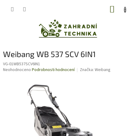
Přejít
NÁKUP
na
obsah
KOŠÍK
Weibang WB 537 SCV 6IN1
VG-01WB537SCV6IN1
Průměrné
Neohodnoceno
Podrobnosti hodnocení
Značka:
Weibang
hodnocení
produktu
je
0,0
z
5
hvězdiček.