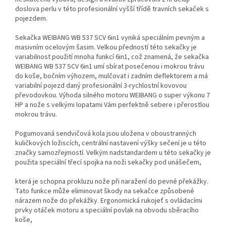
doslova perlu v této profesionální vyšší třídě travních sekaček s
pojezdem.
Sekačka WEIBANG WB 537 SCV 6in1 vyniká speciálním pevným a
masivním ocelovým šasim. Velkou předností této sekačky je
variabilnost použití mnoha funkcí 6in1, což znamená, že sekačka
WEIBANG WB 537 SCV 6in1 umí sbírat posečenou i mokrou trávu
do koše, bočním výhozem, mulčovat i zadním deflektorem a má
variabilní pojezd daný profesionální 3-rychlostní kovovou
převodovkou. Výhoda silného motoru WEIBANG o super výkonu 7
HP a nože s velkými lopatami Vám perfektně sebere i přerostlou
mokrou trávu.
Pogumovaná sendvičová kola jsou uložena v oboustranných
kuličkových ložiscích, centrální nastavení výšky sečení je u této
značky samozřejmostí. Velkým nadstandardem u této sekačky je
použita speciální třecí spojka na noži sekačky pod unášečem,
která je schopna prokluzu nože při naražení do pevné překážky.
Tato funkce může eliminovat škody na sekačce způsobené
nárazem nože do překážky. Ergonomická rukojeť s ovládacími
prvky otáček motoru a speciální povlak na obvodu sběracího
koše,