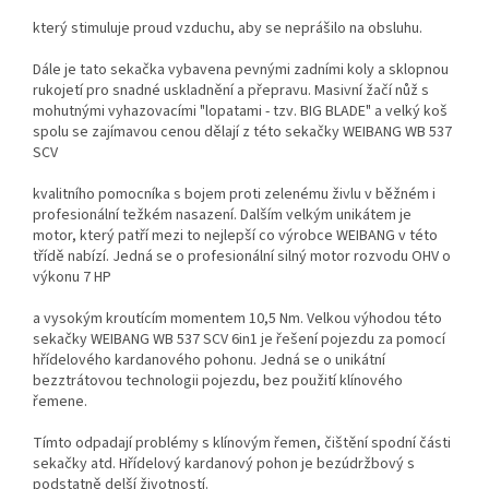
který stimuluje proud vzduchu, aby se neprášilo na obsluhu.
Dále je tato sekačka vybavena pevnými zadními koly a sklopnou
rukojetí pro snadné uskladnění a přepravu. Masivní žačí nůž s
mohutnými vyhazovacími "lopatami - tzv. BIG BLADE" a velký koš
spolu se zajímavou cenou dělají z této sekačky WEIBANG WB 537
SCV
kvalitního pomocníka s bojem proti zelenému živlu v běžném i
profesionální težkém nasazení. Dalším velkým unikátem je
motor, který patří mezi to nejlepší co výrobce WEIBANG v této
třídě nabízí. Jedná se o profesionální silný motor rozvodu OHV o
výkonu 7 HP
a vysokým kroutícím momentem 10,5 Nm. Velkou výhodou této
sekačky WEIBANG WB 537 SCV 6in1 je řešení pojezdu za pomocí
hřídelového kardanového pohonu. Jedná se o unikátní
bezztrátovou technologii pojezdu, bez použití klínového
řemene.
Tímto odpadají problémy s klínovým řemen, čištění spodní části
sekačky atd. Hřídelový kardanový pohon je bezúdržbový s
podstatně delší životností.