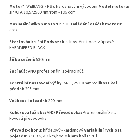
Motor*:
WEIBANG 7 PS s kardanovým vývodem
Model motoru:
1P70FA 10,5/2500 Nm/rpm - 196 ccm
Maximální výkon motoru:
7 HP
Ovládání otáček motoru:
ANO
Startování:
ruční
Podvozek:
silnostěnná ocel v úpravě
HARMMERED BLACK
Šířka sečení:
530 mm
Žací nůž:
ANO profesionální sběrací nůž
Centrální nastavení výšky:
ANO, 25-80 mm
Velikost kol
přední:
205 mm
Velikost kol zadní:
220 mm
Kuličková ložiska:
ANO
Převodovka:
Profesionální 3 st.
kovová převodovka
Převod pohonu:
hřídelový - kardanový
Variabilní rychlost
pojezdu:
2.9, 3.6, 4.4 km/hod
Objem koše:
70 l