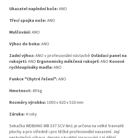
Ukazatel naplnění koše:
ANO
Třecí spojka nože:
ANO
Mulčování:
ANO
Výhoz do boku:
ANO
Zadní výhoz:
ANO v profesionální nástavbě
Ovládací panel na
rukojeti:
ANO
Ergonomicky měkčená rukojeť:
ANO
Kovové
rychloupínáky madla:
ANO
Funkce "Chytré řešení":
ANO
Hmotnost:
49 kg
Rozměry výrobku:
1050 x 620 x 520 mm
Záruka:
4 roky
Sekačka WEIBANG WB 537 SCV 6in1 je určena na velké travnaté
plochy a pro středně i pro těžké profesionální nasazení. Její
neskutečná výbava, design a kvalitní zpracování z ní dělají