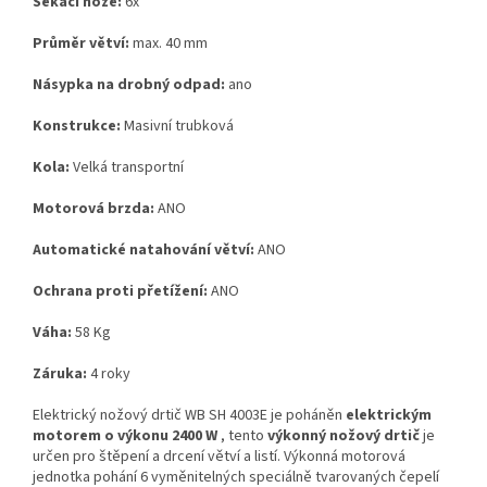
Sekací nože:
6x
Průměr větví:
max. 40 mm
Násypka na drobný odpad:
ano
Konstrukce:
Masivní trubková
Kola:
Velká transportní
Motorová brzda:
ANO
Automatické natahování větví:
ANO
Ochrana proti přetížení:
ANO
Váha:
58 Kg
Záruka:
4 roky
Elektrický nožový drtič WB SH 4003E je poháněn
elektrickým
motorem o výkonu 2400 W
, tento
výkonný nožový drtič
je
určen pro štěpení a drcení větví a listí. Výkonná motorová
jednotka pohání 6 vyměnitelných speciálně tvarovaných čepelí