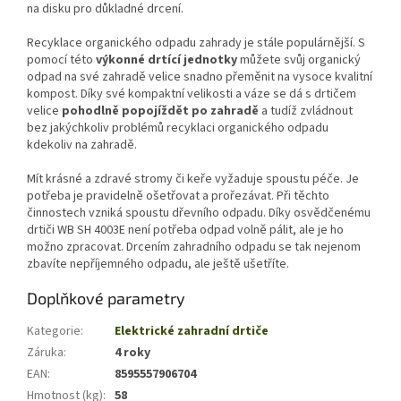
na disku pro důkladné drcení.
Recyklace organického odpadu zahrady je stále populárnější. S
pomocí této
výkonné drtící jednotky
můžete svůj organický
odpad na své zahradě velice snadno přeměnit na vysoce kvalitní
kompost. Díky své kompaktní velikosti a váze se dá s drtičem
velice
pohodlně popojíždět po zahradě
a tudíž zvládnout
bez jakýchkoliv problémů recyklaci organického odpadu
kdekoliv na zahradě.
Mít krásné a zdravé stromy či keře vyžaduje spoustu péče. Je
potřeba je pravidelně ošetřovat a prořezávat. Při těchto
činnostech vzniká spoustu dřevního odpadu. Díky osvědčenému
drtiči WB SH 4003E není potřeba odpad volně pálit, ale je ho
možno zpracovat. Drcením zahradního odpadu se tak nejenom
zbavíte nepříjemného odpadu, ale ještě ušetříte.
Doplňkové parametry
Kategorie
:
Elektrické zahradní drtiče
Záruka
:
4 roky
EAN
:
8595557906704
Hmotnost (kg)
:
58